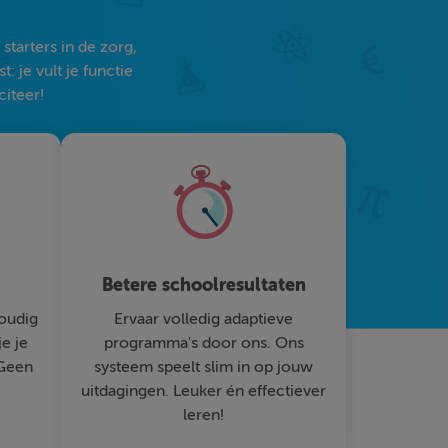
tarters in de zorg,
 je vult je functie
citeer!
Betere schoolresultaten
oudig
Ervaar volledig adaptieve
je je
programma's door ons. Ons
 Geen
systeem speelt slim in op jouw
uitdagingen. Leuker én effectiever
leren!