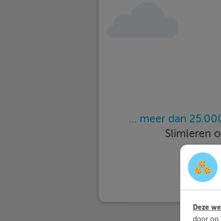
… meer dan 25.000
Slimleren 
Deze web
door op 