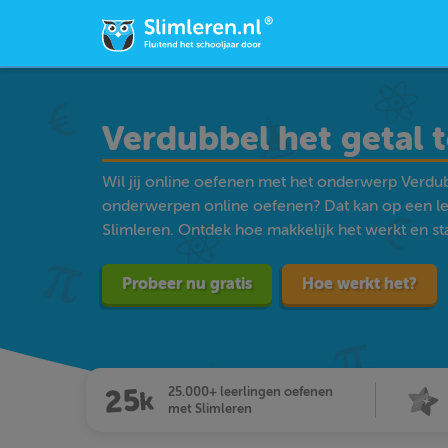
Verdubbel het getal 
Wil jij online oefenen met het onderwerp Verdub
onderwerpen online oefenen? Dat kan op een l
Slimleren. Ontdek hoe makkelijk het werkt en star
Probeer nu gratis
Hoe werkt het?
25.000+ leerlingen oefenen
met Slimleren