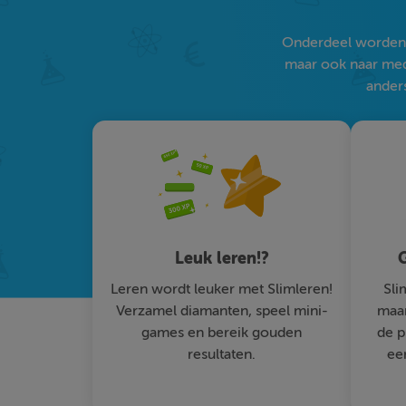
Onderdeel worden v
maar ook naar medi
anders
Leuk leren!?
G
Leren wordt leuker met Slimleren!
Sli
Verzamel diamanten, speel mini-
maar
games en bereik gouden
de p
resultaten.
ee