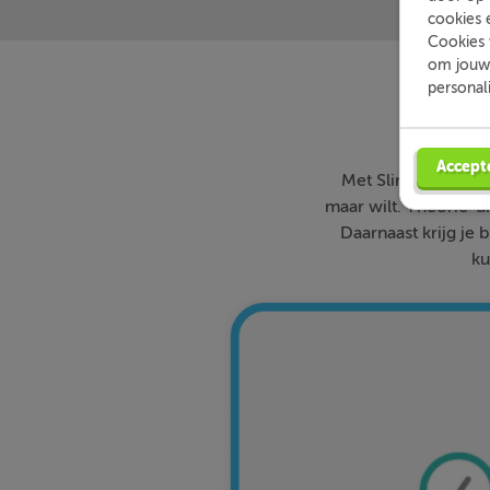
cookies 
Cookies 
om jouw 
personal
Accept
Met Slimleren oefe
maar wilt. Theorie-ui
Daarnaast krijg je 
ku