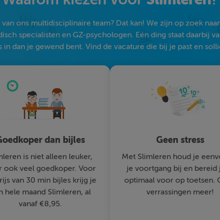
an ons multidisciplinaire team? Dat kan! We zijn op zoek naar s
sch specialisten en GZ-psychologen. Eén ding staat daarbij vast:
 in dan je gewend bent. Vind de vacature die bij je past en solli
oedkoper dan bijles
Geen stress
mleren is niet alleen leuker,
Met Slimleren houd je eenv
 ook veel goedkoper. Voor
je voortgang bij en bereid 
rijs van 30 min bijles krijg je
optimaal voor op toetsen.
n hele maand Slimleren, al
verrassingen meer!
vanaf €8,95.