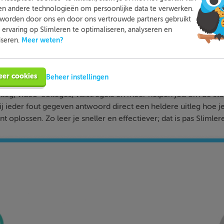
en andere technologieën om persoonlijke data te verwerken.
worden door ons en door ons vertrouwde partners gebruikt
ervaring op Slimleren te optimaliseren, analyseren en
Meer weten?
iseren.
Slimleren
Wat is
nou eigenlijk?
eer cookies
Beheer instellingen
n je online voor de vakken waar je nog wat moeite mee hebt,
tleg, video-colleges, vuistregels en meer helpen jou om de stof
bij ieder fout gegeven antwoord direct een heldere uitleg hoe j
nt oplossen. Zo leer je sneller en effectiever; dat is pas Slimler