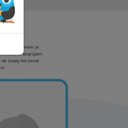
 waar en wanneer je
 sneller te begrijpen.
e de vraag het beste
en!