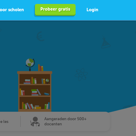
Probeer gratis
oor scholen
Login
Aangeraden door 500+
de les
docenten