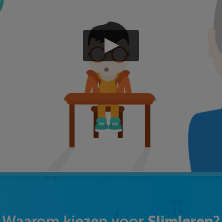
Slimleren
Waarom kiezen voor
?