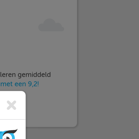
imleren gemiddeld
n
met een 9,2!