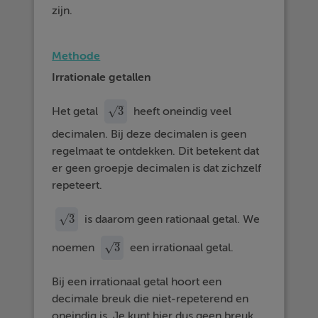
zijn.
Methode
Irrationale getallen
–
3
√
Het getal
heeft oneindig veel
3
decimalen. Bij deze decimalen is geen
regelmaat te ontdekken. Dit betekent dat
er geen groepje decimalen is dat zichzelf
repeteert.
–
3
√
is daarom geen rationaal getal. We
3
–
3
√
noemen
een irrationaal getal.
3
Bij een irrationaal getal hoort een
decimale breuk die niet-repeterend en
oneindig is. Je kunt hier dus geen breuk