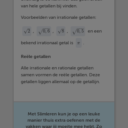
van hele getallen bij vinden.
Voorbeelden van irrationale getallen:
−
−
−
−
−
−
–
–
√
2
0
,
6
8
0
,
5
√
,
,
,
en een
√
√
2
0
,
6
8
0
,
5
bekend irrationaal getal is
.
π
π
Reële getallen
Alle irrationale en rationale getallen
samen vormen de reële getallen. Deze
getallen liggen allemaal op de getallijn.
Met Slimleren kun je op een leuke
manier thuis extra oefenen met de
vakken waar jij moeite mee hebt. Zo