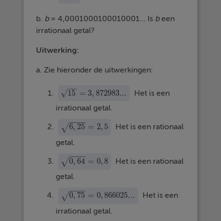
b.
b
= 4,0001000100010001... Is
b
een
irrationaal getal?
Uitwerking:
a. Zie hieronder de uitwerkingen:
−
−
15
=
3
,
872983...
√
Het is een
15
=
3
,
872983...
irrationaal getal.
−
−
−
−
6
,
25
=
2
,
5
Het is een rationaal
√
6
,
25
=
2
,
5
getal.
−
−
−
−
0
,
64
=
0
,
8
Het is een rationaal
√
0
,
64
=
0
,
8
getal.
−
−
−
−
0
,
75
=
0
,
866025...
Het is een
√
0
,
75
=
0
,
866025...
irrationaal getal.