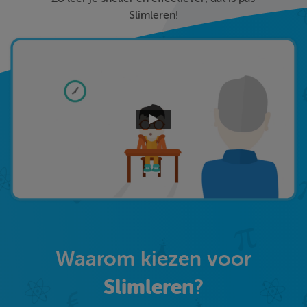
Slimleren!
Waarom kiezen voor
Slimleren
?