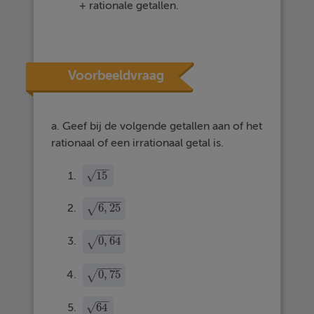
+ rationale getallen.
Voorbeeldvraag
a. Geef bij de volgende getallen aan of het
rationaal of een irrationaal getal is.
−
−
15
√
15
−
−
−
−
6
,
25
√
6
,
25
−
−
−
−
0
,
64
√
0
,
64
−
−
−
−
0
,
75
√
0
,
75
−
−
√
64
64