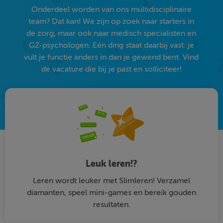
Onderdeel worden van ons multidisciplinaire
team? Dat kan! We zijn op zoek naar starters in
de zorg, maar ook naar medisch specialisten en
GZ-psychologen. Eén ding staat daarbij vast: je
vult je functie anders in dan je gewend bent. Vind
de vacature die bij je past en solliciteer!
Leuk leren!?
Leren wordt leuker met Slimleren! Verzamel
diamanten, speel mini-games en bereik gouden
resultaten.