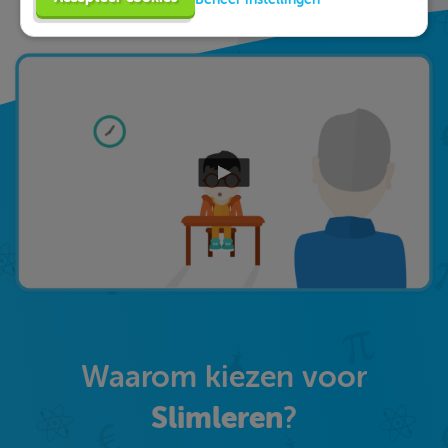
Slimleren!
Waarom kiezen voor
Slimleren
?