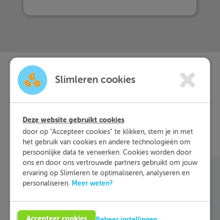
Slimleren cookies
Slimleren
Wat is
nou
eigenlijk?
Deze website gebruikt cookies
door op "Accepteer cookies" te klikken, stem je in met
Met Slimleren oefen je online voor de vakken
het gebruik van cookies en andere technologieën om
waar je nog wat moeite mee hebt, waar en
persoonlijke data te verwerken. Cookies worden door
wanneer je maar wilt. Theorie-uitleg, video-
ons en door ons vertrouwde partners gebruikt om jouw
colleges, vuistregels en meer helpen jou om de
ervaring op Slimleren te optimaliseren, analyseren en
stof sneller te begrijpen. Daarnaast krijg je bij
Meer weten?
personaliseren.
ieder fout gegeven antwoord direct een heldere
uitleg hoe je de vraag het beste kunt oplossen.
Zo leer je sneller en effectiever; dat is pas
Accepteer cookies
Beheer instellingen