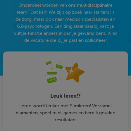
Onderdeel worden van ons multidisciplinaire
team? Dat kan! We zijn op zoek naar starters in
de zorg, maar ook naar medisch specialisten en
GZ-psychologen. Eén ding staat daarbij vast: je
vult je functie anders in dan je gewend bent. Vind
de vacature die bij je past en solliciteer!
Leuk leren!?
Leren wordt leuker met Slimleren! Verzamel
diamanten, speel mini-games en bereik gouden
resultaten.