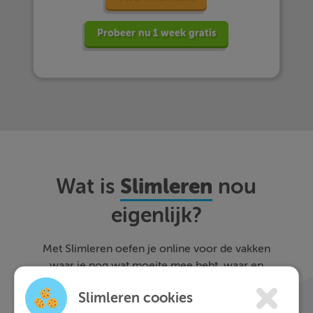
Probeer nu 1 week gratis
Slimleren
Wat is
nou
eigenlijk?
Met Slimleren oefen je online voor de vakken
waar je nog wat moeite mee hebt, waar en
wanneer je maar wilt. Theorie-uitleg, video-
Slimleren cookies
colleges, vuistregels en meer helpen jou om de