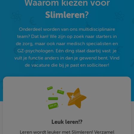
Waarom kiezen voor
Slimleren
?
Onderdeel worden van ons multidisciplinaire
team? Dat kan! We zijn op zoek naar starters in
de zorg, maar ook naar medisch specialisten en
GZ-psychologen. Eén ding staat daarbij vast: je
vult je functie anders in dan je gewend bent. Vind
de vacature die bij je past en solliciteer!
Leuk leren!?
Leren wordt leuker met Slimleren! Verzamel