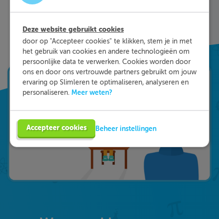
stof sneller te begrijpen. Daarnaast krijg je bij
ieder fout gegeven antwoord direct een heldere
uitleg hoe je de vraag het beste kunt oplossen.
Deze website gebruikt cookies
Zo leer je sneller en effectiever; dat is pas
door op "Accepteer cookies" te klikken, stem je in met
Slimleren!
het gebruik van cookies en andere technologieën om
persoonlijke data te verwerken. Cookies worden door
ons en door ons vertrouwde partners gebruikt om jouw
ervaring op Slimleren te optimaliseren, analyseren en
Meer weten?
personaliseren.
Accepteer cookies
Beheer instellingen