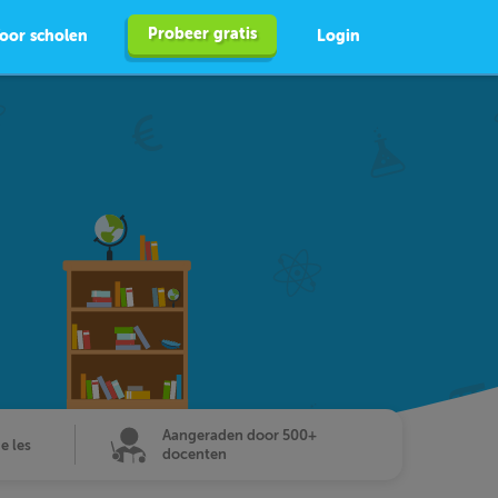
Probeer gratis
oor scholen
Login
Aangeraden door 500+
de les
docenten