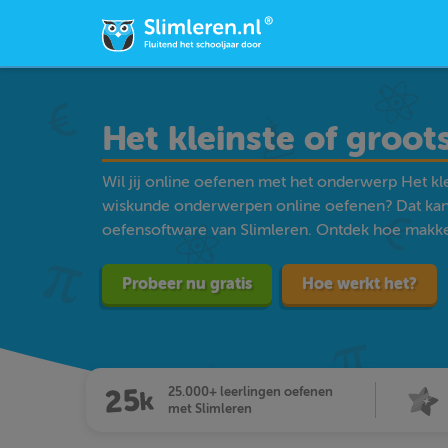
Het kleinste of groot
Wil jij online oefenen met het onderwerp Het kle
wiskunde onderwerpen online oefenen? Dat kan
oefensoftware van Slimleren. Ontdek hoe makkelij
Probeer nu gratis
Hoe werkt het?
25.000+ leerlingen oefenen
met Slimleren