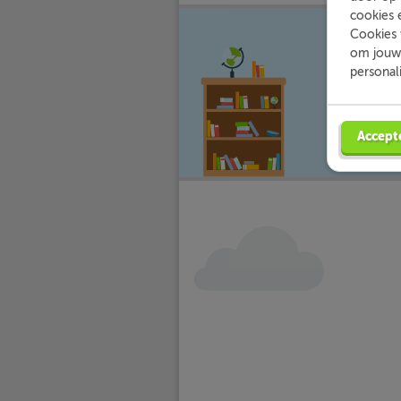
cookies 
Cookies 
Met Sli
om jouw 
waar jij 
personal
Accept