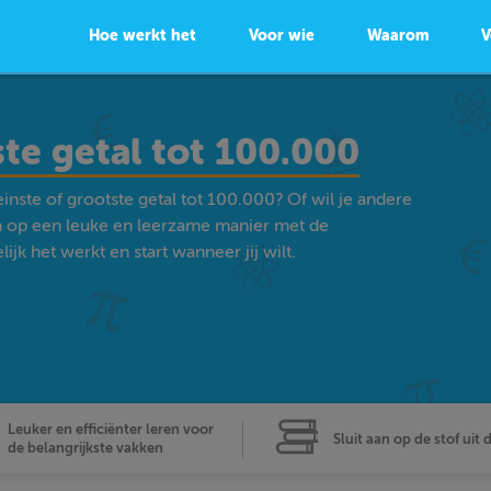
Hoe werkt het
Voor wie
Waarom
V
ste getal tot 100.000
inste of grootste getal tot 100.000? Of wil je andere
 op een leuke en leerzame manier met de
k het werkt en start wanneer jij wilt.
Leuker en efficiënter leren voor
Sluit aan op de stof uit 
de belangrijkste vakken