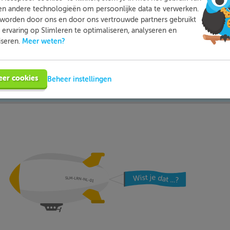
en andere technologieën om persoonlijke data te verwerken.
worden door ons en door ons vertrouwde partners gebruikt
mleren kun je op een leuke manier thuis extra oefenen met d
ervaring op Slimleren te optimaliseren, analyseren en
moeite mee hebt. Zo ben je beter voorbereid en heb je nooit m
Meer weten?
iseren.
voor toetsen.
eer cookies
Meer informatie
Beheer instellingen
Probeer nu gratis