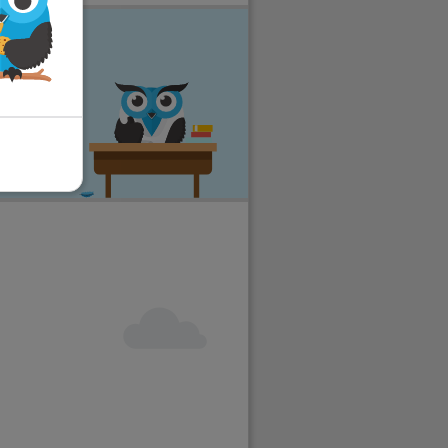
e vakken
eer stress