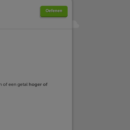
Oefenen
n of een getal
hoger
of