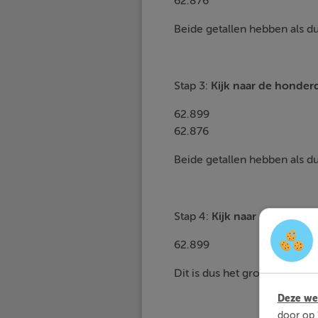
62.876
Beide getallen hebben als du
Stap 3:
Kijk naar de
honderd
62.899
62.876
Beide getallen hebben als du
Stap 4:
Kijk naar de
tientall
62.899
Dit is dus het grootste getal.
Deze web
door op 