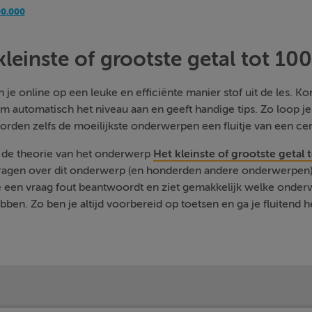
00.000
kleinste of grootste getal tot 10
je online op een leuke en efficiënte manier stof uit de les. Kom
m automatisch het niveau aan en geeft handige tips. Zo loop j
orden zelfs de moeilijkste onderwerpen een fluitje van een cen
e de theorie van het onderwerp
Het kleinste of grootste getal
vragen over dit onderwerp (en honderden andere onderwerpen) 
je een vraag fout beantwoordt en ziet gemakkelijk welke onde
ben. Zo ben je altijd voorbereid op toetsen en ga je fluitend h