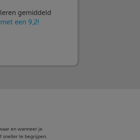
imleren gemiddeld
n
met een 9,2!
 waar en wanneer je
 sneller te begrijpen.