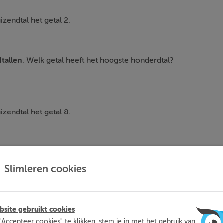
izendtal het getal 2.
tallen
. Welk getal heeft het hoogste honderdtal?
izendtal het getal 8.
en
. Welk getal heeft het hoogste tiental?
Slimleren cookies
site gebruikt cookies
"Accepteer cookies" te klikken, stem je in met het gebruik van