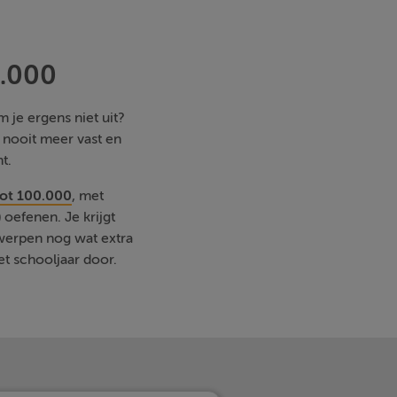
0.000
 je ergens niet uit?
e nooit meer vast en
t.
 tot 100.000
, met
oefenen. Je krijgt
rwerpen nog wat extra
et schooljaar door.