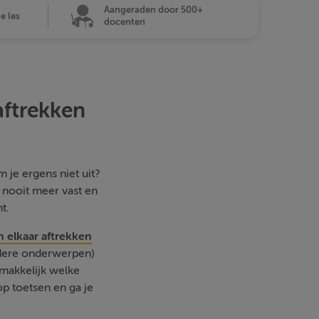
Aangeraden door 500+
de les
docenten
aftrekken
 je ergens niet uit?
e nooit meer vast en
t.
n elkaar aftrekken
ndere onderwerpen)
emakkelijk welke
p toetsen en ga je