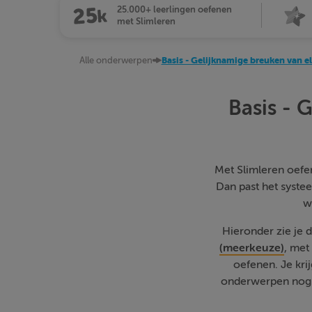
25.000+ leerlingen oefenen
met Slimleren
Alle onderwerpen
Basis - Gelijknamige breuken van e
Basis - 
Met Slimleren oefen 
Dan past het systee
w
Hieronder zie je 
(meerkeuze)
, met
oefenen. Je kri
onderwerpen nog w