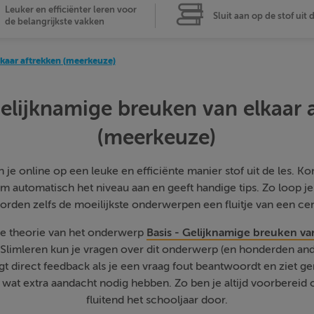
Leuker en efficiënter leren voor
Sluit aan op de stof uit 
de belangrijkste vakken
lkaar aftrekken (meerkeuze)
Gelijknamige breuken van elkaar 
(meerkeuze)
je online op een leuke en efficiënte manier stof uit de les. Kom
m automatisch het niveau aan en geeft handige tips. Zo loop j
orden zelfs de moeilijkste onderwerpen een fluitje van een cen
de theorie van het onderwerp
Basis - Gelijknamige breuken va
 Slimleren kun je vragen over dit onderwerp (en honderden a
jgt direct feedback als je een vraag fout beantwoordt en ziet g
at extra aandacht nodig hebben. Zo ben je altijd voorbereid o
fluitend het schooljaar door.