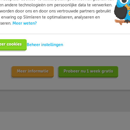
en andere technologieën om persoonlijke data te verwerken.
worden door ons en door ons vertrouwde partners gebruikt
ervaring op Slimleren te optimaliseren, analyseren en
Meer weten?
iseren.
 leerlingen met
… en dat zij Sl
eer cookies
Beheer instellingen
oefenen…
beoordele
Meer informatie
Probeer nu 1 week gratis