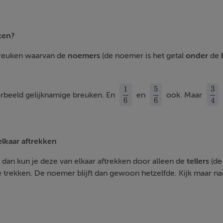
ken?
breuken waarvan de
noemers
(de noemer is het getal
onder
de
1
5
3
orbeeld gelijknamige breuken. En
en
ook. Maar
1
6
5
6
3
4
6
6
4
lkaar aftrekken
, dan kun je deze van elkaar aftrekken door alleen de
tellers
(de 
 te trekken. De noemer blijft dan gewoon hetzelfde. Kijk maar n