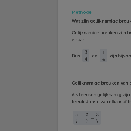
Methode
Wat zijn gelijknamige breu
Gelijknamige breuken zijn 
elkaar.
3
1
Dus
en
zijn bijvo
3
4
1
4
4
4
Gelijknamige breuken van e
Als breuken gelijknamig zijn
breukstreep
) van elkaar af
5
2
3
−
=
5
7
−
2
7
=
3
7
7
7
7