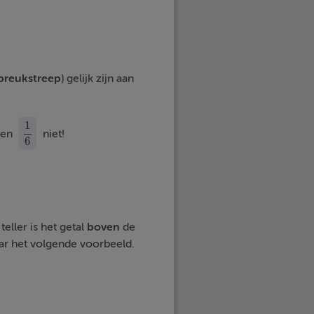
breukstreep
) gelijk zijn aan
1
en
niet!
1
6
6
teller is het getal
boven
de
aar het volgende voorbeeld.