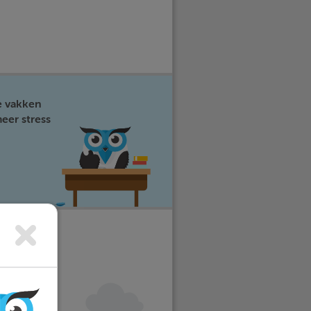
e vakken
eer stress