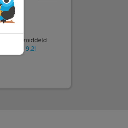
imleren gemiddeld
n
met een 9,2!