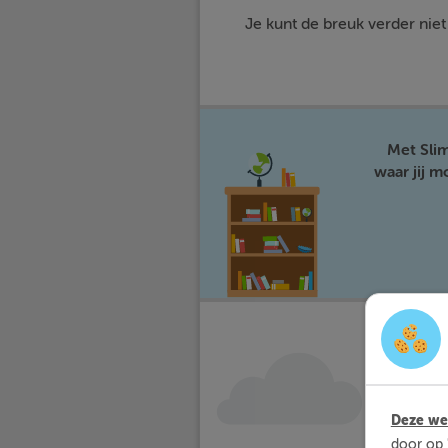
Je kunt de breuk verder nie
Met Sli
waar jij 
Deze web
door op 