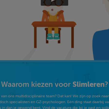
Slimleren
Waarom kiezen voor
?
an ons multidisciplinaire team? Dat kan! We zijn op zoek naar s
sch specialisten en GZ-psychologen. Eén ding staat daarbij vast:
 in dan je gewend bent. Vind de vacature die bij je past en solli