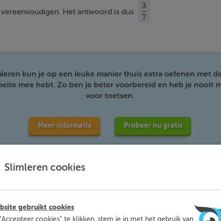
3
t vereenvoudigen. Het antwoord is dus
3
7
7
mleren kun je op een leuke manier thuis extra oefenen met d
moeite mee hebt. Zo ben je beter voorbereid en heb je nooit m
voor toetsen.
Meer informatie
Probeer nu gratis
Slimleren cookies
site gebruikt cookies
"Accepteer cookies" te klikken, stem je in met het gebruik van