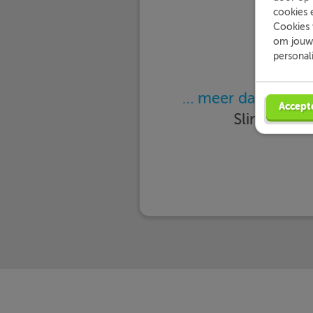
cookies 
Cookies 
om jouw 
personal
… meer dan 25.000
Accept
Slimleren 