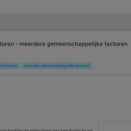
ctoren - meerdere gemeenschappelijke factoren
in factoren
meerdere gemeenschappelijke factoren
r om haakjes te gebruiken om een formule op