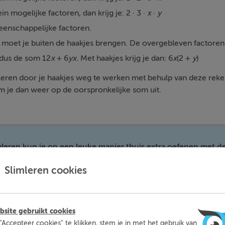
in mogelijke factoren, dan krijg je: 2 · 3 ·
x
·
y
eenschappelijke factoren.
) moet je buiten de haakjes brengen. De overgebleven factore
 dus de som 12
x
+ 6
yx.
Met haakjes krijg je dan: 6
x
(2 +
y
)
leren door je haakjes weg te werken met behulp van deze rek
m je dan weer op de oorspronkelijke som uit.
mleren kun je op een leuke manier thuis extra oefenen met d
moeite mee hebt. Zo ben je beter voorbereid en heb je nooit m
voor toetsen.
Slimleren cookies
Meer informatie
Probeer nu gratis
site gebruikt cookies
"Accepteer cookies" te klikken, stem je in met het gebruik van