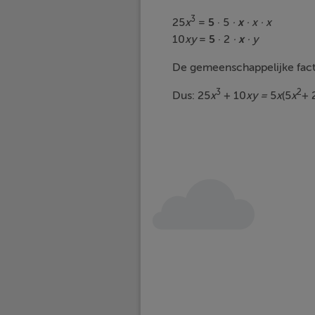
3
25
x
=
5
· 5
·
x
· x · x
10
xy
=
5
· 2
·
x
· y
De gemeenschappelijke facto
3
2
Dus: 25
x
+ 10
xy =
5
x
(5
x
+ 