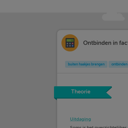
Ontbinden in fa
buiten haakjes brengen
ontbinden 
Theorie
Uitdaging
Soms is het overzichtelijke