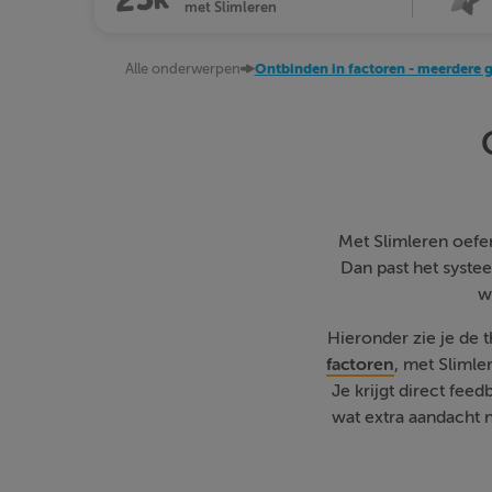
met Slimleren
Alle onderwerpen
Ontbinden in factoren - meerdere 
Met Slimleren oefen 
Dan past het systee
w
Hieronder zie je de
factoren
, met Sliml
Je krijgt direct fe
wat extra aandacht n