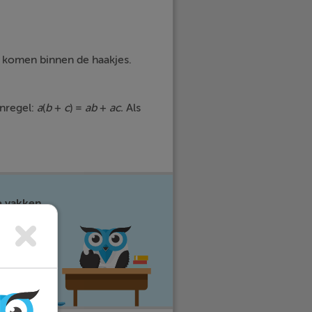
n komen binnen de haakjes.
enregel:
a
(
b
+
c
) =
ab
+
ac.
Als
e vakken
eer stress