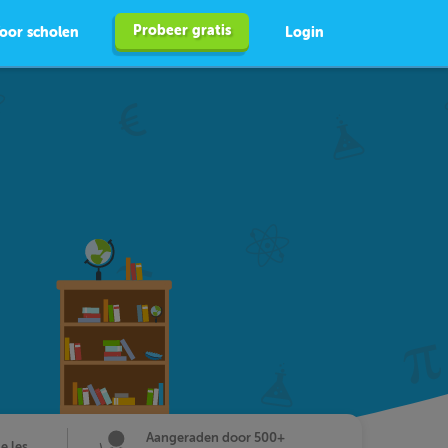
Probeer gratis
oor scholen
Login
Aangeraden door 500+
de les