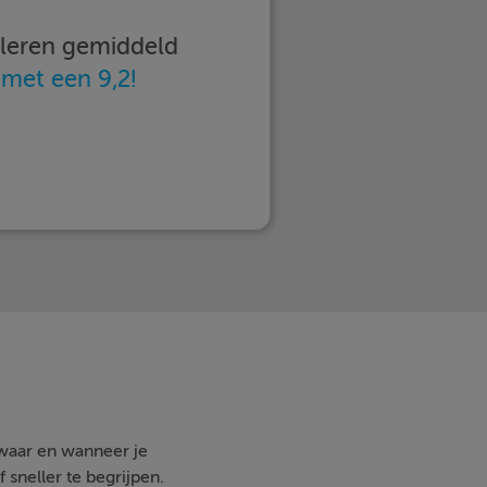
imleren gemiddeld
n
met een 9,2!
 waar en wanneer je
 sneller te begrijpen.