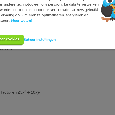
en andere technologieën om persoonlijke data te verwerken.
worden door ons en door ons vertrouwde partners gebruikt
ervaring op Slimleren te optimaliseren, analyseren en
Meer weten?
iseren.
eer cookies
Beheer instellingen
gemeenschappelijke
factoren
ontdekken. Dan is het de bedoe
rengen.
3
 factoren:25
x
+ 10
xy