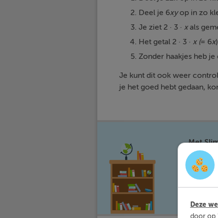
Deel je 6
xy
op in zo kle
Je ziet 2 · 3 ·
x
als gem
Het getal 2 · 3 ·
x (
= 6
x
Zonder haakjes heb je
Je kunt dit ook weer contro
je het goed hebt gedaan, ko
Met Sli
waar jij 
Deze web
door op 