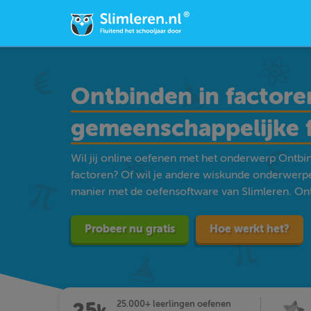
Ontbinden in factore
gemeenschappelijke 
Wil jij online oefenen met het onderwerp Ontb
factoren? Of wil je andere wiskunde onderwerp
manier met de oefensoftware van Slimleren. Ontd
Probeer nu gratis
Hoe werkt het?
25.000+ leerlingen oefenen