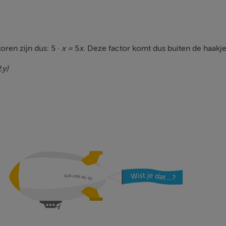
ren zijn dus: 5 ·
x =
5
x.
Deze factor komt dus buiten de haakje
2
y)