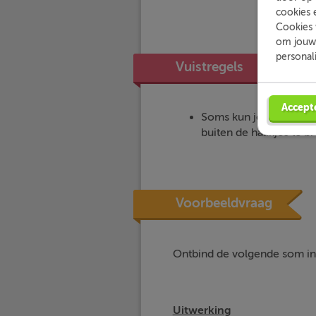
cookies 
Cookies 
om jouw 
personal
Vuistregels
Accept
Soms kun je
meerdere
buiten de haakjes te b
Voorbeeldvraag
Ontbind de volgende som in
Uitwerking