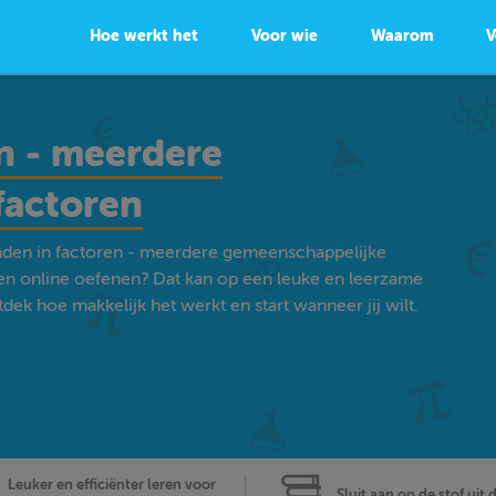
Hoe werkt het
Voor wie
Waarom
V
n - meerdere
factoren
inden in factoren - meerdere gemeenschappelijke
en online oefenen? Dat kan op een leuke en leerzame
ek hoe makkelijk het werkt en start wanneer jij wilt.
Leuker en efficiënter leren voor
Sluit aan op de stof uit 