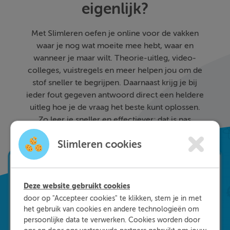
eigenlijk?
Met Slimleren oefen je online voor de vakken
waar je nog wat moeite mee hebt, waar en
wanneer je maar wilt. Theorie-uitleg, video-
colleges, vuistregels en meer helpen jou om de
stof sneller te begrijpen. Daarnaast krijg je bij
ieder fout gegeven antwoord direct een heldere
uitleg hoe je de vraag het beste kunt oplossen.
Zo leer je sneller en effectiever; dat is pas
Slimleren!
Slimleren cookies
Deze website gebruikt cookies
door op "Accepteer cookies" te klikken, stem je in met
het gebruik van cookies en andere technologieën om
persoonlijke data te verwerken. Cookies worden door