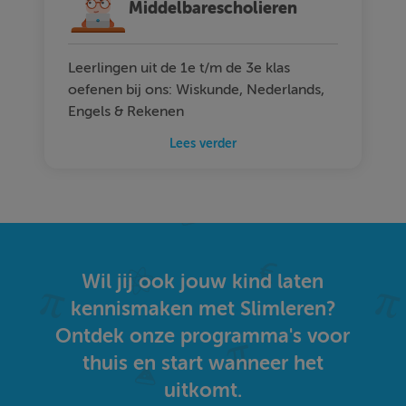
Middelbarescholieren
Leerlingen uit de 1e t/m de 3e klas
oefenen bij ons: Wiskunde, Nederlands,
Engels & Rekenen
Lees verder
Wil jij ook jouw kind laten
kennismaken met Slimleren?
Ontdek onze programma's voor
thuis en start wanneer het
uitkomt.