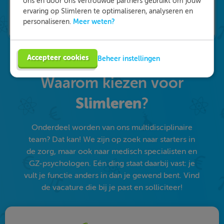
ons en door ons vertrouwde partners gebruikt om jouw
ervaring op Slimleren te optimaliseren, analyseren en
Meer weten?
personaliseren.
Accepteer cookies
Beheer instellingen
Waarom kiezen voor
Slimleren
?
Onderdeel worden van ons multidisciplinaire
team? Dat kan! We zijn op zoek naar starters in
de zorg, maar ook naar medisch specialisten en
GZ-psychologen. Eén ding staat daarbij vast: je
vult je functie anders in dan je gewend bent. Vind
de vacature die bij je past en solliciteer!