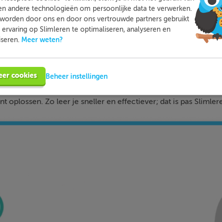
en andere technologieën om persoonlijke data te verwerken.
worden door ons en door ons vertrouwde partners gebruikt
ervaring op Slimleren te optimaliseren, analyseren en
Slimleren
Wat is
nou eigenlijk?
Meer weten?
iseren.
n je online voor de vakken waar je nog wat moeite mee hebt,
eer cookies
Beheer instellingen
tleg, video-colleges, vuistregels en meer helpen jou om de stof
bij ieder fout gegeven antwoord direct een heldere uitleg hoe j
nt oplossen. Zo leer je sneller en effectiever; dat is pas Slimler