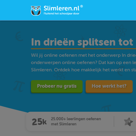
In drieën splitsen to
Wil jij online oefenen met het onderwerp In dri
onderwerpen online oefenen? Dat kan op een l
Slimleren. Ontdek hoe makkelijk het werkt en star
Probeer nu gratis
Hoe werkt het?
25.000+ leerlingen oefenen
met Slimleren