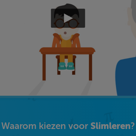
Slimleren
Waarom kiezen voor
?