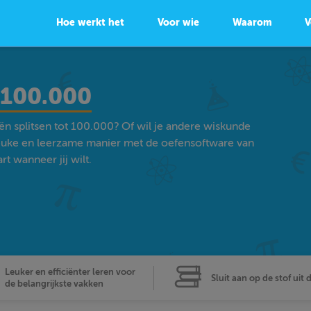
Hoe werkt het
Voor wie
Waarom
V
t 100.000
eën splitsen tot 100.000? Of wil je andere wiskunde
euke en leerzame manier met de oefensoftware van
t wanneer jij wilt.
Leuker en efficiënter leren voor
Sluit aan op de stof uit 
de belangrijkste vakken