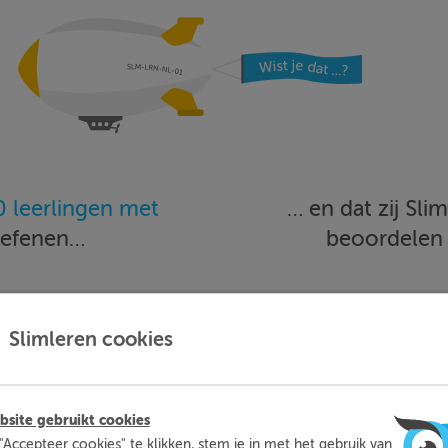
 leerlingen met
… en dat zij Sl
oefenen…
beoordele
Meer informatie
Probeer nu 1 week gratis
Slimleren cookies
site gebruikt cookies
"Accepteer cookies" te klikken, stem je in met het gebruik van