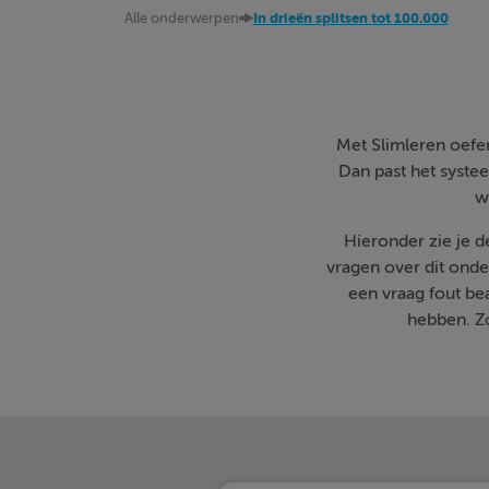
Alle onderwerpen
In drieën splitsen tot 100.000
Met Slimleren oefen 
Dan past het systee
w
Hieronder zie je 
vragen over dit onde
een vraag fout b
hebben. Zo