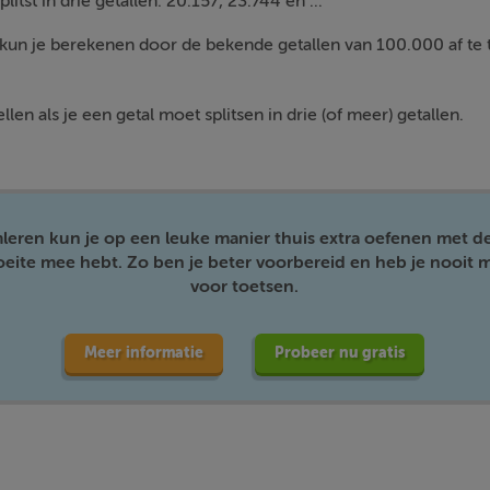
litst in drie getallen: 20.157, 23.744 en ...
 kun je berekenen door de bekende getallen van 100.000 af te 
llen als je een getal moet splitsen in drie (of meer) getallen.
mleren kun je op een leuke manier thuis extra oefenen met d
moeite mee hebt. Zo ben je beter voorbereid en heb je nooit m
voor toetsen.
Meer informatie
Probeer nu gratis