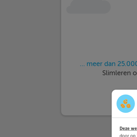
… meer dan 25.000
Slimleren 
Deze web
door op 