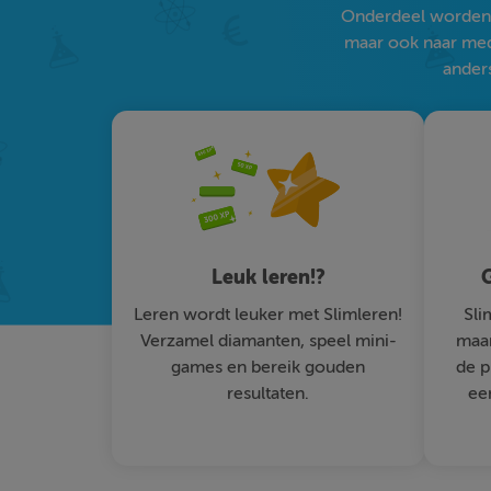
Onderdeel worden v
maar ook naar medi
anders
Leuk leren!?
G
Leren wordt leuker met Slimleren!
Sli
Verzamel diamanten, speel mini-
maar
games en bereik gouden
de p
resultaten.
ee