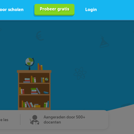
Probeer gratis
oor scholen
Login
Aangeraden door 500+
de les
docenten