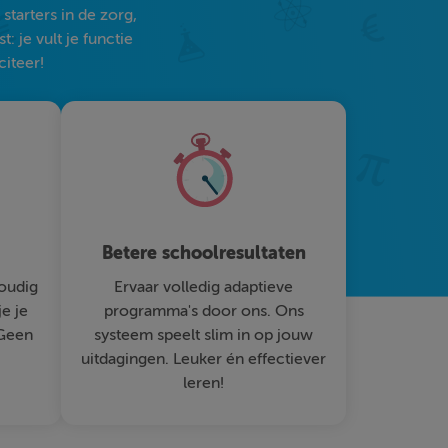
tarters in de zorg,
 je vult je functie
citeer!
Betere schoolresultaten
oudig
Ervaar volledig adaptieve
je je
programma's door ons. Ons
 Geen
systeem speelt slim in op jouw
uitdagingen. Leuker én effectiever
leren!