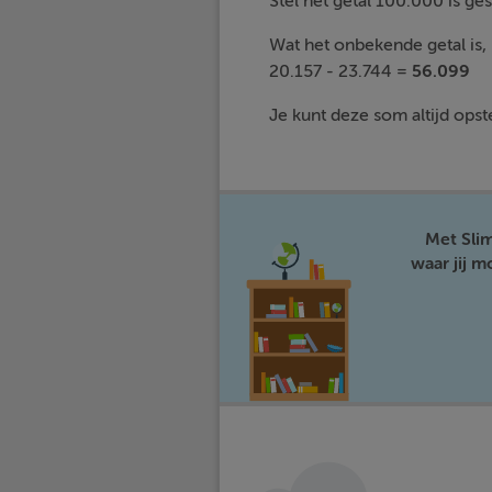
Stel het getal 100.000 is gesp
Wat het onbekende getal is,
20.157 - 23.744 =
56.099
Je kunt deze som altijd opste
Met Sli
waar jij 