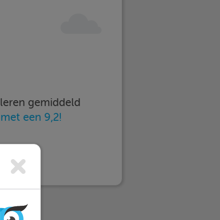
imleren gemiddeld
n
met een 9,2!