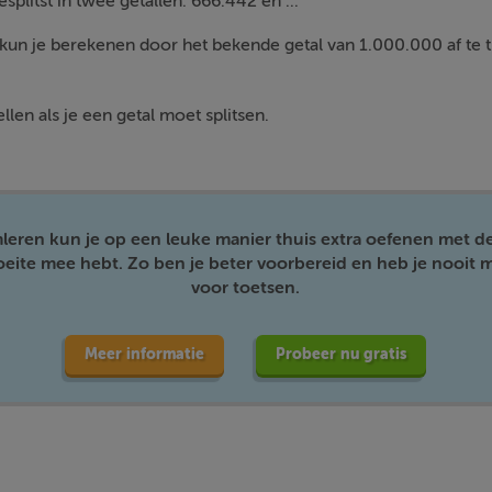
esplitst in twee getallen: 666.442 en ...
 kun je berekenen door het bekende getal van 1.000.000 af te 
llen als je een getal moet splitsen.
mleren kun je op een leuke manier thuis extra oefenen met d
moeite mee hebt. Zo ben je beter voorbereid en heb je nooit m
voor toetsen.
Meer informatie
Probeer nu gratis