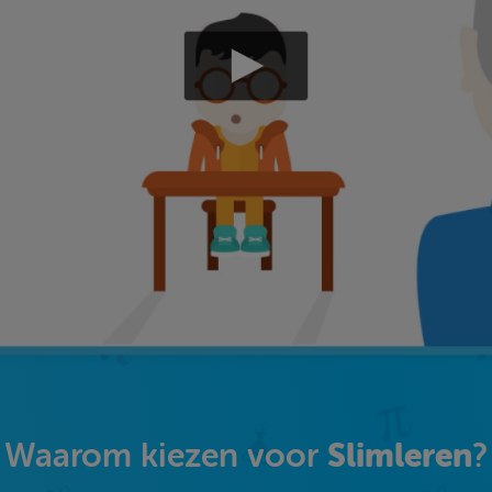
Slimleren
Waarom kiezen voor
?