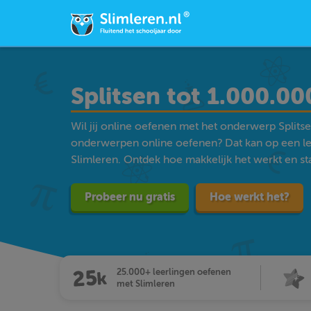
Splitsen tot 1.000.00
Wil jij online oefenen met het onderwerp Splits
onderwerpen online oefenen? Dat kan op een l
Slimleren. Ontdek hoe makkelijk het werkt en star
Probeer nu gratis
Hoe werkt het?
25.000+ leerlingen oefenen
met Slimleren