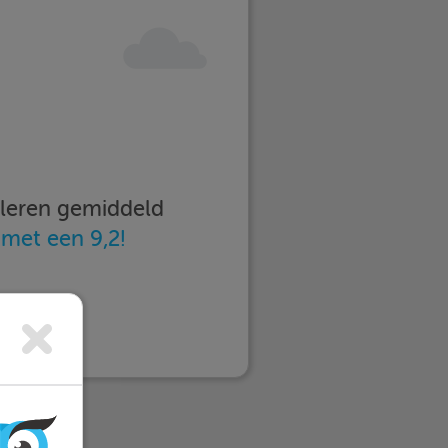
imleren gemiddeld
n
met een 9,2!