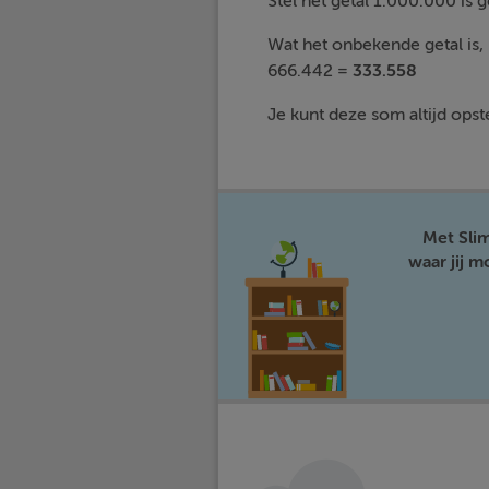
Stel het getal 1.000.000 is g
Wat het onbekende getal is,
666.442 =
333.558
Je kunt deze som altijd opste
Met Sli
waar jij 