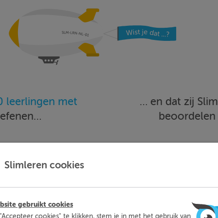
 leerlingen met
… en dat zij Sl
oefenen…
beoordele
Meer informatie
Probeer nu 1 week gratis
Slimleren cookies
site gebruikt cookies
"Accepteer cookies" te klikken, stem je in met het gebruik van