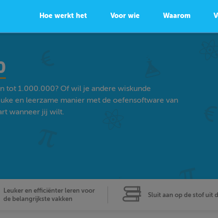
Hoe werkt het
Voor wie
Waarom
V
0
en tot 1.000.000? Of wil je andere wiskunde
euke en leerzame manier met de oefensoftware van
t wanneer jij wilt.
Leuker en efficiënter leren voor
Sluit aan op de stof uit 
de belangrijkste vakken