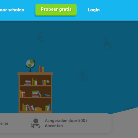
Probeer gratis
oor scholen
Login
Aangeraden door 500+
de les
docenten