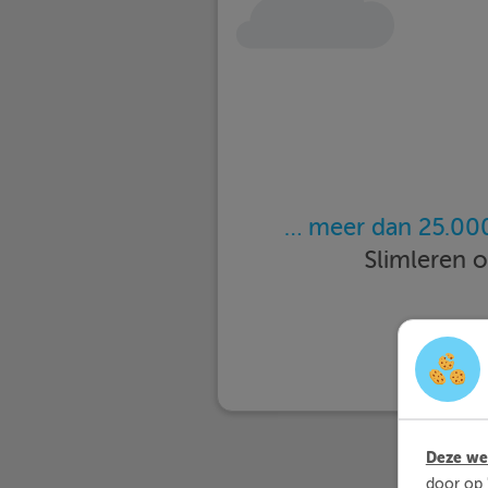
… meer dan 25.000
Slimleren 
Deze web
door op 