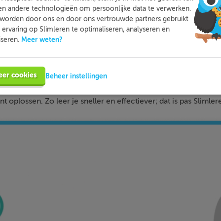
en andere technologieën om persoonlijke data te verwerken.
worden door ons en door ons vertrouwde partners gebruikt
ervaring op Slimleren te optimaliseren, analyseren en
Slimleren
Wat is
nou eigenlijk?
Meer weten?
iseren.
n je online voor de vakken waar je nog wat moeite mee hebt,
eer cookies
Beheer instellingen
tleg, video-colleges, vuistregels en meer helpen jou om de stof
bij ieder fout gegeven antwoord direct een heldere uitleg hoe j
nt oplossen. Zo leer je sneller en effectiever; dat is pas Slimler