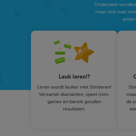
Onderdeel worden v
maar ook naar medi
anders
Leuk leren!?
G
Leren wordt leuker met Slimleren!
Sli
Verzamel diamanten, speel mini-
maar
games en bereik gouden
de p
resultaten.
ee