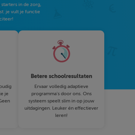
tarters in de zorg,
 je vult je functie
citeer!
Betere schoolresultaten
oudig
Ervaar volledig adaptieve
je je
programma's door ons. Ons
 Geen
systeem speelt slim in op jouw
uitdagingen. Leuker én effectiever
leren!