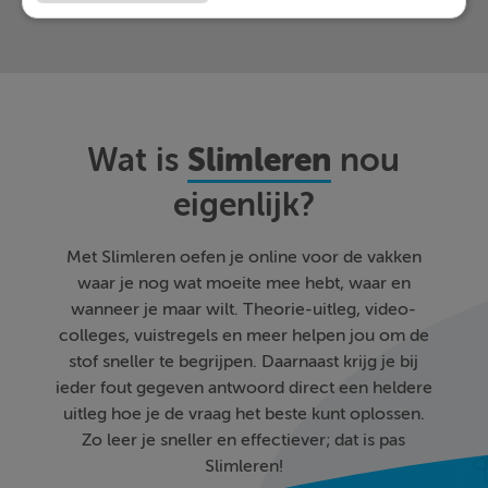
Slimleren
Wat is
nou
eigenlijk?
Met Slimleren oefen je online voor de vakken
waar je nog wat moeite mee hebt, waar en
wanneer je maar wilt. Theorie-uitleg, video-
colleges, vuistregels en meer helpen jou om de
stof sneller te begrijpen. Daarnaast krijg je bij
ieder fout gegeven antwoord direct een heldere
uitleg hoe je de vraag het beste kunt oplossen.
Zo leer je sneller en effectiever; dat is pas
Slimleren!