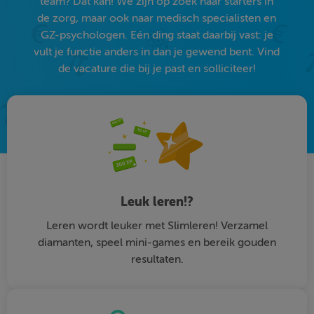
team? Dat kan! We zijn op zoek naar starters in
de zorg, maar ook naar medisch specialisten en
GZ-psychologen. Eén ding staat daarbij vast: je
vult je functie anders in dan je gewend bent. Vind
de vacature die bij je past en solliciteer!
Leuk leren!?
Leren wordt leuker met Slimleren! Verzamel
diamanten, speel mini-games en bereik gouden
resultaten.