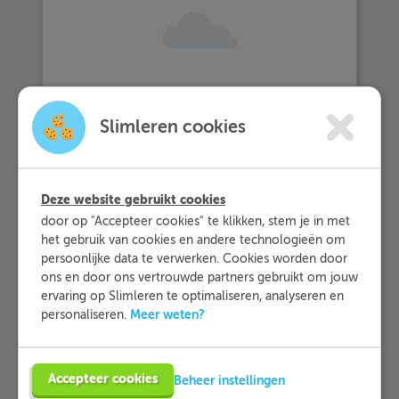
… meer dan 25.000 leerlingen met
Slimleren cookies
Slimleren oefenen…
… en dat zij Slimleren gemiddeld
Deze website gebruikt cookies
beoordelen
met een 9,2!
door op "Accepteer cookies" te klikken, stem je in met
het gebruik van cookies en andere technologieën om
persoonlijke data te verwerken. Cookies worden door
ons en door ons vertrouwde partners gebruikt om jouw
Meer informatie
ervaring op Slimleren te optimaliseren, analyseren en
Meer weten?
personaliseren.
Probeer nu 1 week gratis
Accepteer cookies
Beheer instellingen