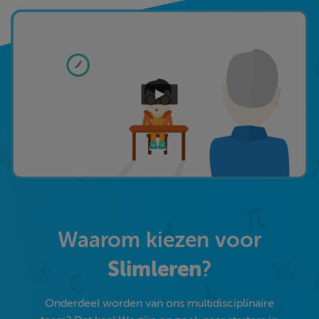
Waarom kiezen voor
Slimleren
?
Onderdeel worden van ons multidisciplinaire