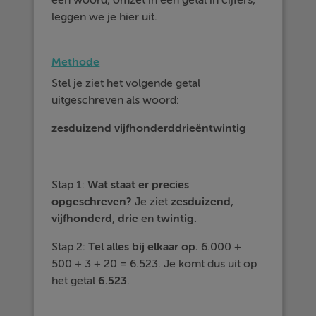
een woord, omzet in een getal in cijfers,
leggen we je hier uit.
Methode
Stel je ziet het volgende getal
uitgeschreven als woord:
zesduizend vijfhonderddrieëntwintig
Stap 1:
Wat staat er precies
opgeschreven?
Je ziet
zesduizend
,
vijfhonderd
,
drie
en
twintig.
Stap 2:
Tel alles bij elkaar op.
6.000 +
500 + 3 + 20 = 6.523. Je komt dus uit op
het getal
6.523
.