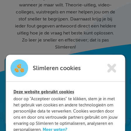
wanneer je maar wilt. Theorie-uitleg, video-
colleges, vuistregels en meer helpen jou om de
stof sneller te begrijpen. Daarnaast krijg je bij
ieder fout gegeven antwoord direct een heldere
uitleg hoe je de vraag het beste kunt oplossen.
Zo leer je sneller en effectiever; dat is pas
Slimleren!
Slimleren cookies
Deze website gebruikt cookies
door op "Accepteer cookies" te klikken, stem je in met
het gebruik van cookies en andere technologieën om
persoonlijke data te verwerken. Cookies worden door
ons en door ons vertrouwde partners gebruikt om jouw
ervaring op Slimleren te optimaliseren, analyseren en
Meer weten?
personaliseren.