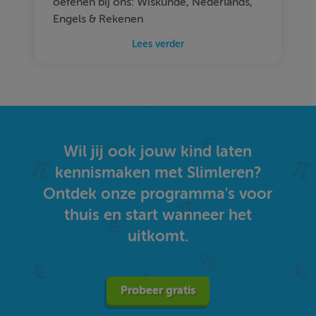
oefenen bij ons: Wiskunde, Nederlands,
Engels & Rekenen
Lees verder
Wil jij ook jouw kind laten
kennismaken met Slimleren?
Ontdek onze programma's voor
thuis en start wanneer het
uitkomt.
Probeer gratis