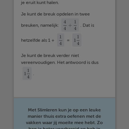
je eruit kunt halen.
Je kunt de breuk opdelen in twee
4
1
+
breuken, namelijk:
. Dat is
4
4
+
1
4
4
4
1
1
1
hetzelfde als 1 +
=
1
4
1
1
4
4
4
Je kunt de breuk verder niet
vereenvoudigen. Het antwoord is dus
1
1
.
1
1
4
4
Met Slimleren kun je op een leuke
manier thuis extra oefenen met de
vakken waar jij moeite mee hebt. Zo