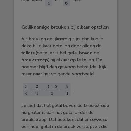
3
4
1
6
4
6
Gelijknamige breuken bij elkaar optellen
Als breuken gelijknamig zijn, dan kun je
deze bij elkaar optellen door alleen de
tellers
(de teller is het getal
boven
de
breukstreep
) bij elkaar op te tellen. De
noemer blijft dan gewoon hetzelfde. Kijk
maar naar het volgende voorbeeld.
3
2
3
+
2
5
+
=
=
.
3
4
+
2
4
=
3
+
2
4
=
5
4
4
4
4
4
Je ziet dat het getal boven de breukstreep
nu groter is dan het getal onder de
breukstreep. Dat betekent dat er sowieso
een heel getal in de breuk verstopt zit die