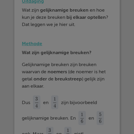
Uitdaging
Wat zijn
gelijknamige
breuken
en hoe
kun je deze breuken
bij
elkaar
optellen
?
Dat leggen we je hier uit.
Methode
Wat zijn gelijknamige breuken?
Gelijknamige breuken zijn breuken
waarvan de
noemers
(de noemer is het
getal
onder
de
breukstreep
) gelijk zijn
aan elkaar.
3
1
Dus
en
zijn bijvoorbeeld
3
4
1
4
4
4
1
5
gelijknamige breuken. En
en
1
6
5
6
6
6
3
1
ook. Maar
en
niet!