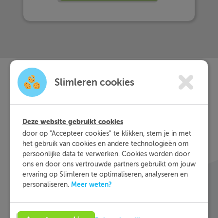
Slimleren cookies
Slimleren
Wat is
nou
eigenlijk?
Deze website gebruikt cookies
door op "Accepteer cookies" te klikken, stem je in met
Met Slimleren oefen je online voor de vakken
het gebruik van cookies en andere technologieën om
waar je nog wat moeite mee hebt, waar en
persoonlijke data te verwerken. Cookies worden door
wanneer je maar wilt. Theorie-uitleg, video-
ons en door ons vertrouwde partners gebruikt om jouw
ervaring op Slimleren te optimaliseren, analyseren en
colleges, vuistregels en meer helpen jou om de
Meer weten?
personaliseren.
stof sneller te begrijpen. Daarnaast krijg je bij
ieder fout gegeven antwoord direct een heldere
uitleg hoe je de vraag het beste kunt oplossen.