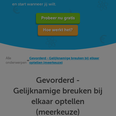
en start wanneer jij wilt.
Probeer nu gratis
Hoe werkt het?
Alle
Gevorderd - Gelijknamige breuken bij elkaar
onderwerpen
optellen (meerkeuze)
Gevorderd -
Gelijknamige breuken bij
elkaar optellen
(meerkeuze)