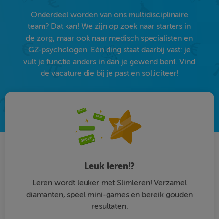
Onderdeel worden van ons multidisciplinaire
team? Dat kan! We zijn op zoek naar starters in
de zorg, maar ook naar medisch specialisten en
GZ-psychologen. Eén ding staat daarbij vast: je
vult je functie anders in dan je gewend bent. Vind
de vacature die bij je past en solliciteer!
Leuk leren!?
Leren wordt leuker met Slimleren! Verzamel
diamanten, speel mini-games en bereik gouden
resultaten.