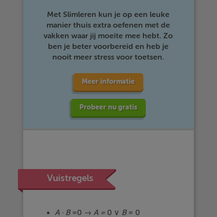
Met Slimleren kun je op een leuke
manier thuis extra oefenen met de
vakken waar jij moeite mee hebt. Zo
ben je beter voorbereid en heb je
nooit meer stress voor toetsen.
Meer informatie
Probeer nu gratis
Vuistregels
A · B
=0 →
A
=
0 ∨
B
= 0