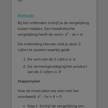
uit.
Methode
Bij het ontbinden schrijf je de vergelijking
tussen haakjes. Een kwadratische
vergelijking heeft de vorm
:
x
² -
ax
+
b
.
De ontbinding hiervan vind je door 2
cijfers te zoeken waarbij geldt:
De som van de 2 cijfers is '
a'
De vermenigvuldiging/het product
van de 2 cijfers is
'b'
Stappenplan
Hoe dit moet laten we zien met het
voorbeeld:
x
² - 5
x
+ 6 = 0
Stap 1. Schrijf de vergelijking om.