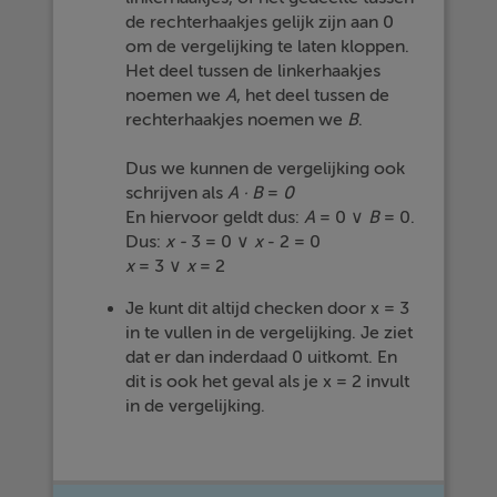
de rechterhaakjes gelijk zijn aan 0
om de vergelijking te laten kloppen.
Het deel tussen de linkerhaakjes
noemen we
A
, het deel tussen de
rechterhaakjes noemen we
B
.
Dus we kunnen de vergelijking ook
schrijven als
A · B
=
0
En hiervoor geldt dus:
A
= 0 ∨
B
= 0.
Dus:
x -
3 = 0 ∨
x
- 2 = 0
x
= 3 ∨
x
= 2
Je kunt dit altijd checken door x = 3
in te vullen in de vergelijking. Je ziet
dat er dan inderdaad 0 uitkomt. En
dit is ook het geval als je x = 2 invult
in de vergelijking.