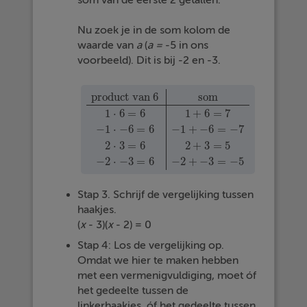
som van de eerste 2 getallen.
Nu zoek je in de som kolom de
waarde van
a
(
a =
-5 in ons
voorbeeld). Dit is bij -2 en -3.
product van 6
som
1
⋅
6
=
6
1
+
6
=
7
−
1
⋅
−
6
=
6
−
1
+
−
6
=
−
7
product van 6
som
1
·
6
=
6
1
+
6
=
7
−
1
·
−
6
=
6
−
1
+
−
6
2
⋅
3
=
6
2
+
3
=
5
−
2
⋅
−
3
=
6
−
2
+
−
3
=
−
5
Stap 3. Schrijf de vergelijking tussen
haakjes.
(
x
- 3)(
x
- 2) = 0
Stap 4: Los de vergelijking op.
Omdat we hier te maken hebben
met een vermenigvuldiging, moet óf
het gedeelte tussen de
linkerhaakjes, óf het gedeelte tussen