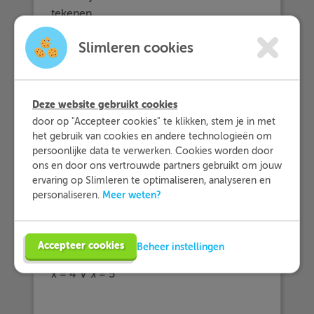
tekenen.
De som: -5 + -4 = -9
Slimleren cookies
Het product: -5 · -4 = 20
Je krijgt dus (
x -
5)(
x -
4) = 0
Deze website gebruikt cookies
Los nu de vergelijking op voor
x.
door op "Accepteer cookies" te klikken, stem je in met
Stel (
x
- 5)
= A
en (
x
- 4) =
B
het gebruik van cookies en andere technologieën om
Dan krijg je:
A · B
= 0
persoonlijke data te verwerken. Cookies worden door
ons en door ons vertrouwde partners gebruikt om jouw
Hiervoor geldt
A
= 0 ∨
B
= 0:
ervaring op Slimleren te optimaliseren, analyseren en
Meer weten?
Als je de
A
en de
B
invult volgt hieruit:
personaliseren.
(
x
- 4) = 0 ∨ (
x
- 5) = 0
Als je dit verder oplost krijg je:
Accepteer cookies
Beheer instellingen
x - 4 = 0 ∨
x
- 5 = 0
x = 4 ∨
x
= 5