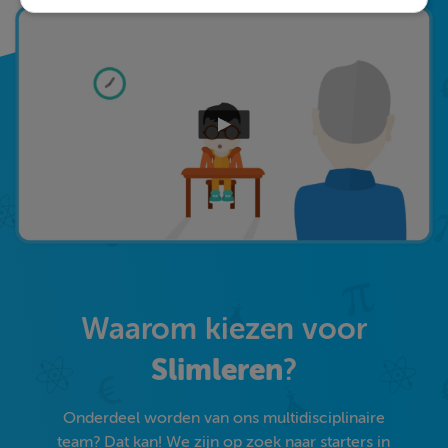
Waarom kiezen voor
Slimleren
?
Onderdeel worden van ons multidisciplinaire
team? Dat kan! We zijn op zoek naar starters in