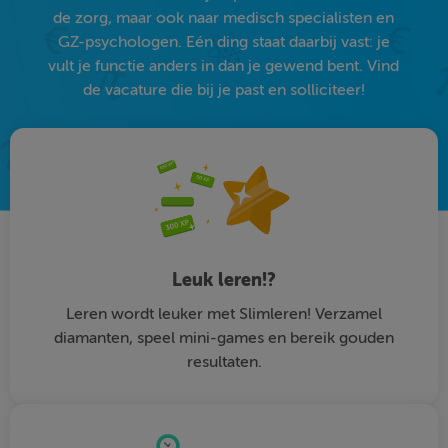
de zorg, maar ook naar medisch specialisten en
GZ-psychologen. Eén ding staat daarbij vast: je
vult je functie anders in dan je gewend bent. Vind
de vacature die bij je past en solliciteer!
Leuk leren!?
Leren wordt leuker met Slimleren! Verzamel
diamanten, speel mini-games en bereik gouden
resultaten.