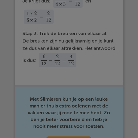
=
Je krijgt dus:
en
2
x
3
4
x
3
=
6
12
4
x
3
12
1
x
2
2
=
1
x
2
6
x
2
=
2
12
6
x
2
12
Stap 3. Trek de breuken van elkaar af.
De breuken zijn nu gelijknamig en je kunt
ze dus van elkaar aftrekken. Het antwoord
6
2
4
−
=
is dus:
6
12
−
2
12
=
4
12
12
12
12
Met Slimleren kun je op een leuke
manier thuis extra oefenen met de
vakken waar jij moeite mee hebt. Zo
ben je beter voorbereid en heb je
nooit meer stress voor toetsen.