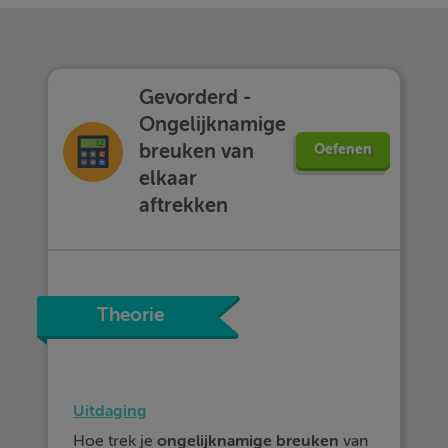
Gevorderd -
Ongelijknamige
breuken van
Oefenen
elkaar
aftrekken
Theorie
Uitdaging
Hoe trek je
ongelijknamige
breuken
van