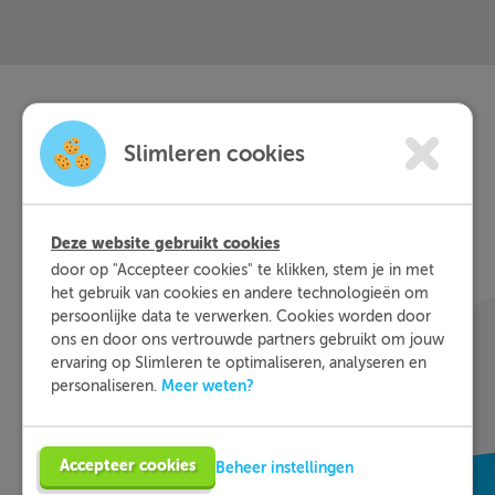
Slimleren
Wat is
nou
Slimleren cookies
eigenlijk?
Deze website gebruikt cookies
Met Slimleren oefen je online voor de vakken
door op "Accepteer cookies" te klikken, stem je in met
waar je nog wat moeite mee hebt, waar en
het gebruik van cookies en andere technologieën om
wanneer je maar wilt. Theorie-uitleg, video-
persoonlijke data te verwerken. Cookies worden door
colleges, vuistregels en meer helpen jou om de
ons en door ons vertrouwde partners gebruikt om jouw
stof sneller te begrijpen. Daarnaast krijg je bij
ervaring op Slimleren te optimaliseren, analyseren en
ieder fout gegeven antwoord direct een heldere
Meer weten?
personaliseren.
uitleg hoe je de vraag het beste kunt oplossen.
Zo leer je sneller en effectiever; dat is pas
Slimleren!
Accepteer cookies
Beheer instellingen