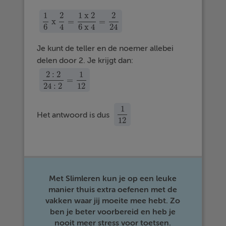
1
2
1
x
2
2
x
=
=
1
6
x
2
4
=
1
x
2
6
x
4
=
2
24
6
4
6
x
4
24
Je kunt de teller en de noemer allebei
delen door 2. Je krijgt dan:
2
:
2
1
=
2
:
2
24
:
2
=
1
12
24
:
2
12
1
Het antwoord is dus
1
12
12
Met Slimleren kun je op een leuke
manier thuis extra oefenen met de
vakken waar jij moeite mee hebt. Zo
ben je beter voorbereid en heb je
nooit meer stress voor toetsen.