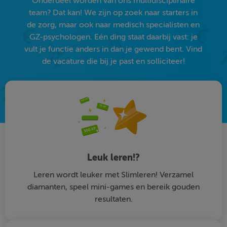
Onderdeel worden van ons multidisciplinaire
team? Dat kan! We zijn op zoek naar starters in
de zorg, maar ook naar medisch specialisten en
GZ-psychologen. Eén ding staat daarbij vast: je
vult je functie anders in dan je gewend bent. Vind
de vacature die bij je past en solliciteer!
Leuk leren!?
Leren wordt leuker met Slimleren! Verzamel
diamanten, speel mini-games en bereik gouden
resultaten.