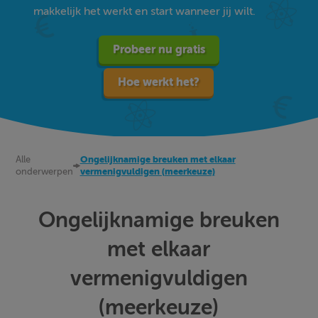
makkelijk het werkt en start wanneer jij wilt.
Probeer nu gratis
Hoe werkt het?
Alle
Ongelijknamige breuken met elkaar
onderwerpen
vermenigvuldigen (meerkeuze)
Ongelijknamige breuken
met elkaar
vermenigvuldigen
(meerkeuze)