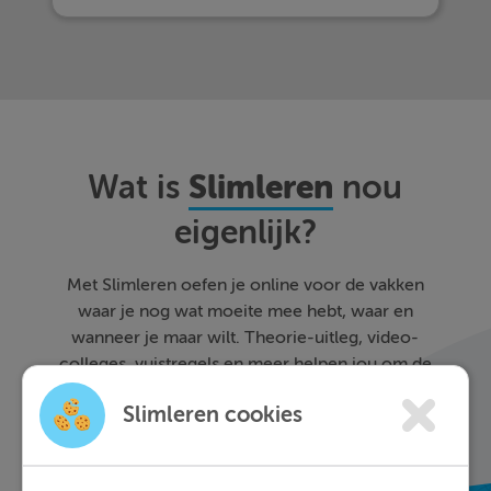
Slimleren
Wat is
nou
eigenlijk?
Met Slimleren oefen je online voor de vakken
waar je nog wat moeite mee hebt, waar en
wanneer je maar wilt. Theorie-uitleg, video-
colleges, vuistregels en meer helpen jou om de
stof sneller te begrijpen. Daarnaast krijg je bij
Slimleren cookies
ieder fout gegeven antwoord direct een heldere
uitleg hoe je de vraag het beste kunt oplossen.
Zo leer je sneller en effectiever; dat is pas