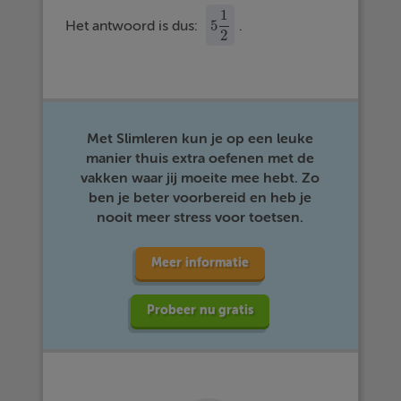
1
5
Het antwoord is dus:
.
5
1
2
2
Met Slimleren kun je op een leuke
manier thuis extra oefenen met de
vakken waar jij moeite mee hebt. Zo
ben je beter voorbereid en heb je
nooit meer stress voor toetsen.
Meer informatie
Probeer nu gratis