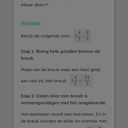
elkaar delen?
Methode
4
2
1
:
Bekijk de volgende som:
1
4
7
:
2
7
7
7
Stap 1. Breng hele getallen binnen de
breuk.
Maak van de breuk waar een heel getal
4
11
1
=
aan vast zit, één breuk:
.
1
4
7
=
11
7
7
7
Stap 2. Delen door een breuk is
vermenigvuldigen met het omgekeerde.
Het deelteken wordt een keerteken. En in
de breuk worden de teller en noemer met