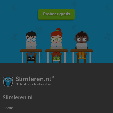
Probeer gratis
Slimleren.nl
Home