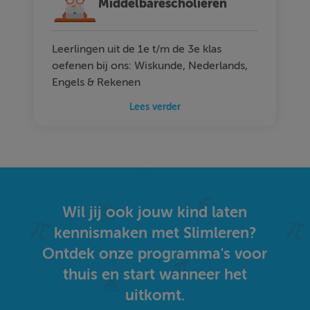
Middelbarescholieren
Leerlingen uit de 1e t/m de 3e klas
oefenen bij ons: Wiskunde, Nederlands,
Engels & Rekenen
Lees verder
Wil jij ook jouw kind laten
kennismaken met Slimleren?
Ontdek onze programma's voor
thuis en start wanneer het
uitkomt.