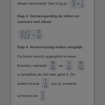
11
7
x
elkaar verwisseld. Dan krijg je:
.
11
7
x
7
2
7
2
Stap 3. Vermenigvuldig de tellers en
noemers met elkaar.
11
x
7
77
=
.
11
x
7
7
x
2
=
77
14
7
x
2
14
Stap 4. Vereenvoudig indien mogelijk.
De breuk wordt opgesplitst in twee
70
7
70
breuken, namelijk
en
.
70
14
7
14
70
14
14
14
14
is hetzelfde als het hele getal 5. De
7
andere breuk
kun je simpeler
7
14
14
1
schrijven als
.
1
2
2