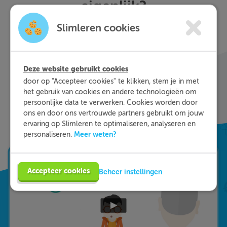
eigenlijk?
Slimleren cookies
Met Slimleren oefen je online voor de vakken
waar je nog wat moeite mee hebt, waar en
wanneer je maar wilt. Theorie-uitleg, video-
colleges, vuistregels en meer helpen jou om de
Deze website gebruikt cookies
stof sneller te begrijpen. Daarnaast krijg je bij
door op "Accepteer cookies" te klikken, stem je in met
ieder fout gegeven antwoord direct een heldere
het gebruik van cookies en andere technologieën om
persoonlijke data te verwerken. Cookies worden door
uitleg hoe je de vraag het beste kunt oplossen.
ons en door ons vertrouwde partners gebruikt om jouw
Zo leer je sneller en effectiever; dat is pas
ervaring op Slimleren te optimaliseren, analyseren en
Slimleren!
Meer weten?
personaliseren.
Accepteer cookies
Beheer instellingen