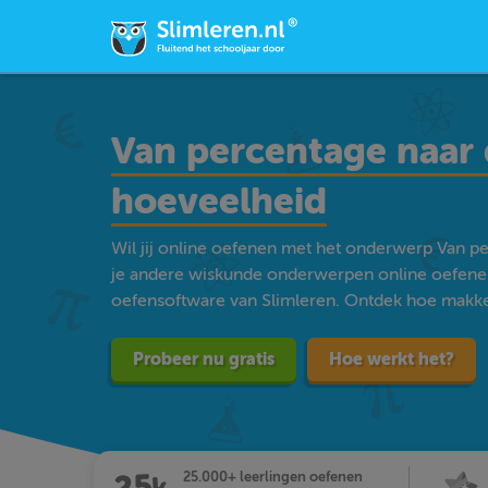
Van percentage naar 
hoeveelheid
Wil jij online oefenen met het onderwerp Van pe
je andere wiskunde onderwerpen online oefene
oefensoftware van Slimleren. Ontdek hoe makkelij
Probeer nu gratis
Hoe werkt het?
25.000+ leerlingen oefenen