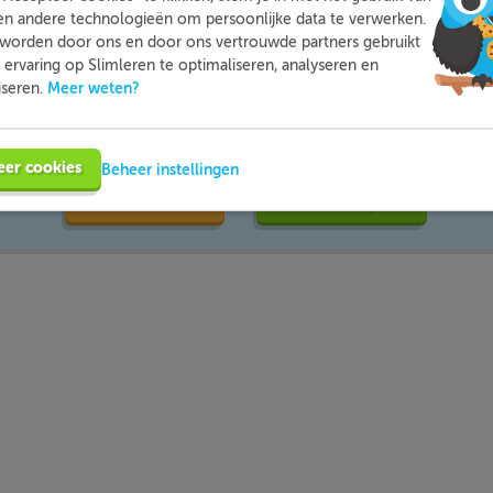
en andere technologieën om persoonlijke data te verwerken.
worden door ons en door ons vertrouwde partners gebruikt
ervaring op Slimleren te optimaliseren, analyseren en
mleren kun je op een leuke manier thuis extra oefenen met d
Meer weten?
iseren.
moeite mee hebt. Zo ben je beter voorbereid en heb je nooit m
voor toetsen.
eer cookies
Beheer instellingen
Meer informatie
Probeer nu gratis