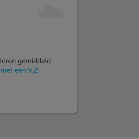
imleren gemiddeld
n
met een 9,2!