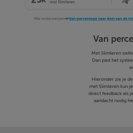
met Slimleren
Alle onderwerpen
Van percentage naar deel van de to
Van perce
Met Slimleren oefen 
Dan past het systee
w
Hieronder zie je d
met Slimleren kun j
direct feedback als 
aandacht nodig heb