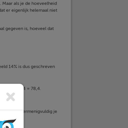
l. Maar als je de hoeveelheid
t er eigenlijk helemaal niet
al gegeven is, hoeveel dat
eeld 14% is dus geschreven
p: 560 · 0,14 = 78,4.
tallen is, vermenigvuldig je