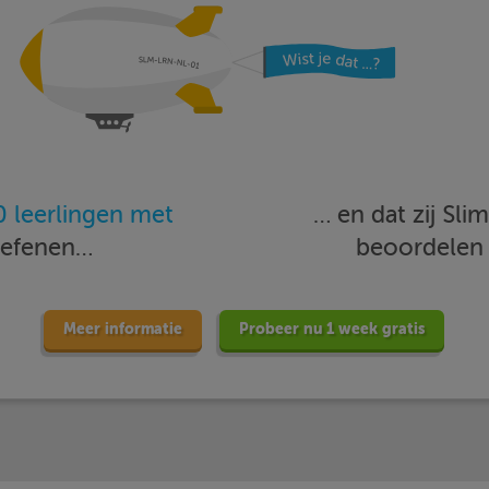
 leerlingen met
… en dat zij Sl
oefenen…
beoordele
Meer informatie
Probeer nu 1 week gratis