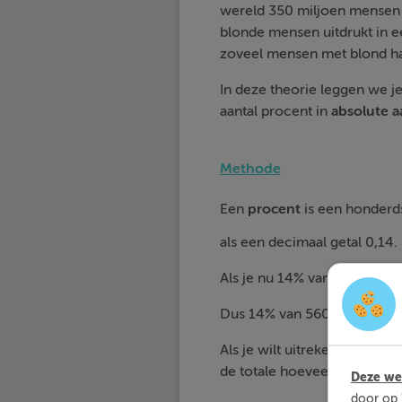
wereld 350 miljoen mensen me
blonde mensen uitdrukt in ee
zoveel mensen met blond haa
In deze theorie leggen we je
aantal procent in
absolute
a
Methode
Een
procent
is een honderd
als een decimaal getal 0,14.
Als je nu 14% van 560 wil be
Dus 14% van 560 is 78,4.
Als je wilt uitrekenen hoeve
de totale hoeveelheid met de
Deze web
door op 