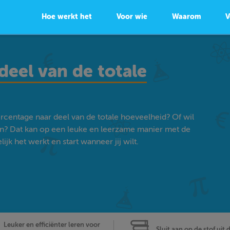
Hoe werkt het
Voor wie
Waarom
V
deel van de totale
rcentage naar deel van de totale hoeveelheid? Of wil
n? Dat kan op een leuke en leerzame manier met de
k het werkt en start wanneer jij wilt.
Leuker en efficiënter leren voor
Sluit aan op de stof uit 