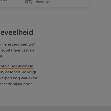
docenten
oeveelheid
 je ergens niet uit?
e nooit meer vast en
t.
totale hoeveelheid
,
) oefenen. Je krijgt
rwerpen nog wat extra
et schooljaar door.