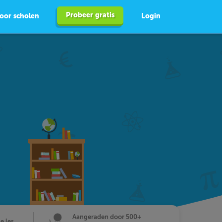
Probeer gratis
oor scholen
Login
Aangeraden door 500+
de les