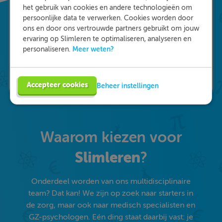
het gebruik van cookies en andere technologieën om
persoonlijke data te verwerken. Cookies worden door
ons en door ons vertrouwde partners gebruikt om jouw
ervaring op Slimleren te optimaliseren, analyseren en
Meer weten?
personaliseren.
Accepteer cookies
Beheer instellingen
Waarom kiezen voor
Slimleren
?
Onderdeel worden van ons multidisciplinaire
team? Dat kan! We zijn op zoek naar starters in
de zorg, maar ook naar medisch specialisten en
GZ-psychologen. Eén ding staat daarbij vast: je