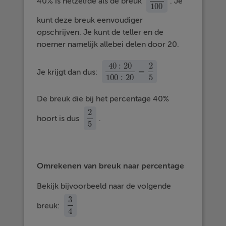
40% is hetzelfde als de breuk
. Je
40
100
100
kunt deze breuk eenvoudiger
opschrijven. Je kunt de teller en de
noemer namelijk allebei delen door 20.
40
:
20
2
=
Je krijgt dan dus:
40
:
20
100
:
20
=
2
5
100
:
20
5
De breuk die bij het percentage 40%
2
hoort is dus
.
2
5
5
Omrekenen van breuk naar percentage
Bekijk bijvoorbeeld naar de volgende
3
breuk:
3
4
4