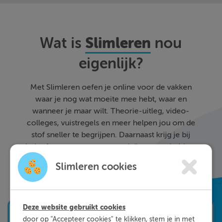
Slimleren
Wat is
nou
eigenlijk?
Met Slimleren oefen je online voor de vakken
waar je nog wat moeite mee hebt, waar en
wanneer je maar wilt. Theorie-uitleg, video-
colleges, vuistregels en meer helpen jou om de
stof sneller te begrijpen. Daarnaast krijg je bij
ieder fout gegeven antwoord direct een heldere
uitleg hoe je de vraag het beste kunt oplossen.
Slimleren cookies
Zo leer je sneller en effectiever; dat is pas
Slimleren!
Deze website gebruikt cookies
door op "Accepteer cookies" te klikken, stem je in met