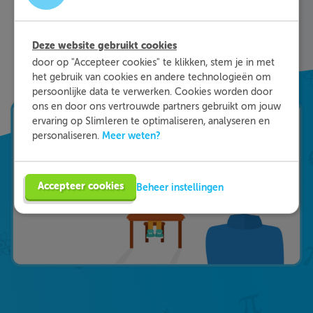
stof sneller te begrijpen. Daarnaast krijg je bij
ieder fout gegeven antwoord direct een heldere
uitleg hoe je de vraag het beste kunt oplossen.
Deze website gebruikt cookies
Zo leer je sneller en effectiever; dat is pas
door op "Accepteer cookies" te klikken, stem je in met
Slimleren!
het gebruik van cookies en andere technologieën om
persoonlijke data te verwerken. Cookies worden door
ons en door ons vertrouwde partners gebruikt om jouw
ervaring op Slimleren te optimaliseren, analyseren en
Meer weten?
personaliseren.
Accepteer cookies
Beheer instellingen