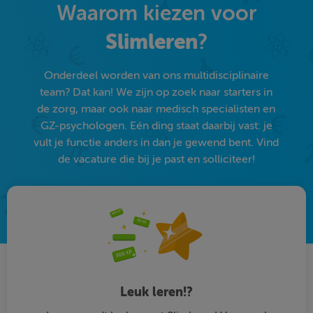
Waarom kiezen voor
Slimleren
?
Onderdeel worden van ons multidisciplinaire
team? Dat kan! We zijn op zoek naar starters in
de zorg, maar ook naar medisch specialisten en
GZ-psychologen. Eén ding staat daarbij vast: je
vult je functie anders in dan je gewend bent. Vind
de vacature die bij je past en solliciteer!
Leuk leren!?