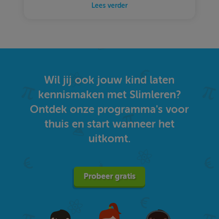
Lees verder
Wil jij ook jouw kind laten
kennismaken met Slimleren?
Ontdek onze programma's voor
thuis en start wanneer het
uitkomt.
Probeer gratis