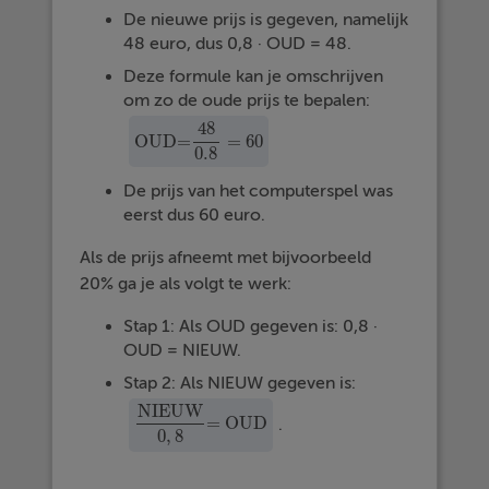
De nieuwe prijs is gegeven, namelijk
48 euro, dus 0,8 · OUD = 48.
Deze formule kan je omschrijven
om zo de oude prijs te bepalen:
48
OUD=
=
60
OUD=
48
0.8
=
60
0.8
De prijs van het computerspel was
eerst dus 60 euro.
Als de prijs afneemt met bijvoorbeeld
20% ga je als volgt te werk:
Stap 1: Als OUD gegeven is: 0,8 ·
OUD = NIEUW.
Stap 2: Als NIEUW gegeven is:
NIEUW
= OUD
.
NIEUW
0
,
8
= OUD
0
,
8