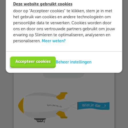
Dus je berekent:
Deze website gebruikt cookies
NIEUW
34
door op "Accepteer cookies" te klikken, stem je in met
OUD=
=
=
40
.
OUD=
NIEUW
0
,
85
=
34
0
,
85
=
40
0
,
85
0
,
85
het gebruik van cookies en andere technologieën om
persoonlijke data te verwerken. Cookies worden door
De prijs van de trui voordat deze met
ons en door ons vertrouwde partners gebruikt om jouw
korting werd verkocht was 40 euro.
ervaring op Slimleren te optimaliseren, analyseren en
Meer weten?
personaliseren.
Accepteer cookies
Beheer instellingen