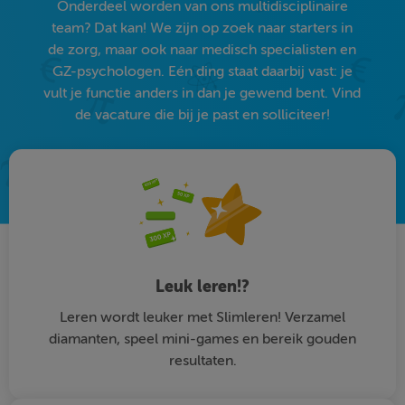
Onderdeel worden van ons multidisciplinaire
team? Dat kan! We zijn op zoek naar starters in
de zorg, maar ook naar medisch specialisten en
GZ-psychologen. Eén ding staat daarbij vast: je
vult je functie anders in dan je gewend bent. Vind
de vacature die bij je past en solliciteer!
Leuk leren!?
Leren wordt leuker met Slimleren! Verzamel
diamanten, speel mini-games en bereik gouden
resultaten.