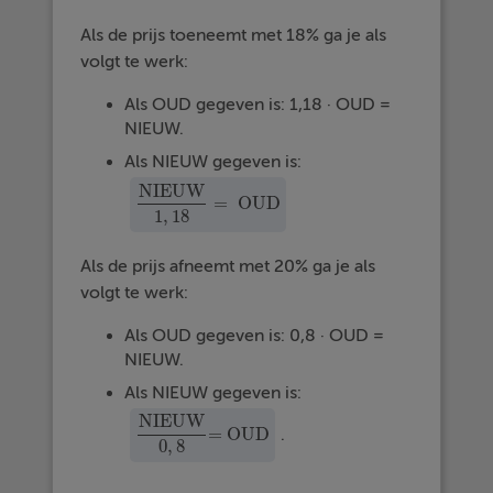
Als de prijs toeneemt met 18% ga je als
volgt te werk:
Als OUD gegeven is: 1,18 · OUD =
NIEUW.
Als NIEUW gegeven is:
NIEUW
=
OUD
NIEUW
1
,
18
=
OUD
1
,
18
Als de prijs afneemt met 20% ga je als
volgt te werk:
Als OUD gegeven is: 0,8 · OUD =
NIEUW.
Als NIEUW gegeven is:
NIEUW
= OUD
.
NIEUW
0
,
8
= OUD
0
,
8