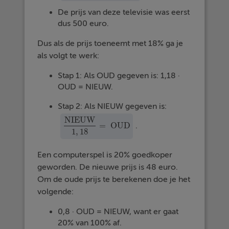
De prijs van deze televisie was eerst
dus 500 euro.
Dus als de prijs toeneemt met 18% ga je
als volgt te werk:
Stap 1: Als OUD gegeven is: 1,18 ·
OUD = NIEUW.
Stap 2: Als NIEUW gegeven is:
NIEUW
=
OUD
.
NIEUW
1
,
18
=
OUD
1
,
18
Een computerspel is 20% goedkoper
geworden. De nieuwe prijs is 48 euro.
Om de oude prijs te berekenen doe je het
volgende:
0,8 · OUD = NIEUW, want er gaat
20% van 100% af.