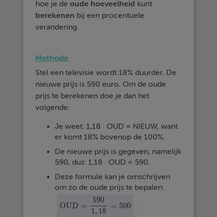
hoe je de
oude hoeveelheid
kunt
berekenen
bij een procentuele
verandering.
Methode
Stel een televisie wordt 18% duurder. De
nieuwe prijs is 590 euro. Om de oude
prijs te berekenen doe je dan het
volgende:
Je weet: 1,18 · OUD = NIEUW, want
er komt 18% bovenop de 100%.
De nieuwe prijs is gegeven, namelijk
590, dus: 1,18 · OUD = 590.
Deze formule kan je omschrijven
om zo de oude prijs te bepalen:
590
OUD
=
=
500
.
OUD
=
590
1
,
18
=
500
1
,
18