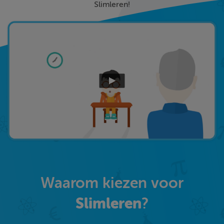
Slimleren!
Waarom kiezen voor
Slimleren
?