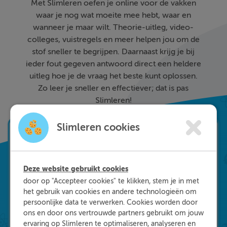
Met Slimleren oefen je online voor de vakken
waar je nog wat moeite mee hebt, waar en
wanneer je maar wilt. Theorie-uitleg, video-
colleges, vuistregels en meer helpen jou om de
stof sneller te begrijpen. Daarnaast krijg je bij
ieder fout gegeven antwoord direct een heldere
uitleg hoe je de vraag het beste kunt oplossen.
Zo leer je sneller en effectiever; dat is pas
Slimleren!
Slimleren cookies
Deze website gebruikt cookies
door op "Accepteer cookies" te klikken, stem je in met
het gebruik van cookies en andere technologieën om
persoonlijke data te verwerken. Cookies worden door
ons en door ons vertrouwde partners gebruikt om jouw
ervaring op Slimleren te optimaliseren, analyseren en