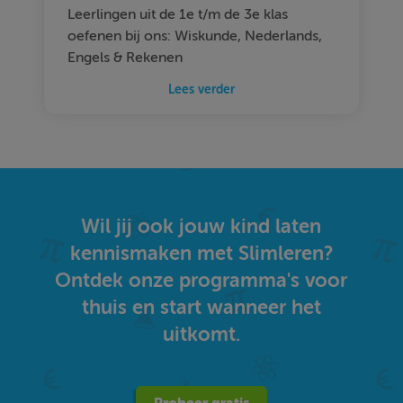
Leerlingen uit de 1e t/m de 3e klas
oefenen bij ons: Wiskunde, Nederlands,
Engels & Rekenen
Lees verder
Wil jij ook jouw kind laten
kennismaken met Slimleren?
Ontdek onze programma's voor
thuis en start wanneer het
uitkomt.