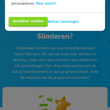
Meer weten?
personaliseren.
Accepteer cookies
Beheer instellingen
Waarom kiezen voor
Slimleren
?
Onderdeel worden van ons multidisciplinaire
team? Dat kan! We zijn op zoek naar starters in
de zorg, maar ook naar medisch specialisten en
GZ-psychologen. Eén ding staat daarbij vast: je
vult je functie anders in dan je gewend bent. Vind
de vacature die bij je past en solliciteer!