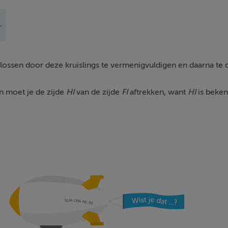
ossen door deze kruislings te vermenigvuldigen en daarna te 
n moet je de zijde
HI
van de zijde
FI
aftrekken, want
HI
is beken