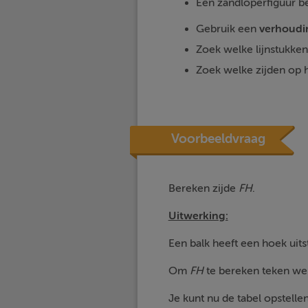
Een zandloperfiguur b
Gebruik een
verhoudi
Zoek welke lijnstukken
Zoek welke zijden op he
Voorbeeldvraag
Bereken zijde
FH
.
Uitwerking:
Een balk heeft een hoek uits
Om
FH
te bereken teken we h
Je kunt nu de tabel opstelle