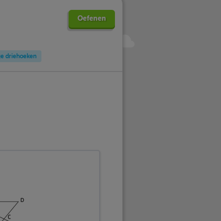
Oefenen
ge driehoeken