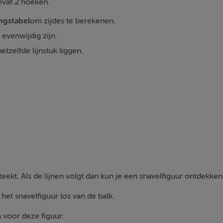
evat
Z
hoeken.
ngstabel
om zijdes te berekenen.
 evenwijdig zijn.
tzelfde lijnstuk liggen
.
teekt. Als de lijnen volgt dan kun je een snavelfiguur ontdekken
et snavelfiguur los van de balk.
n voor deze figuur: