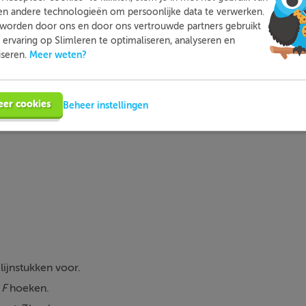
en andere technologieën om persoonlijke data te verwerken.
mleren kun je op een leuke manier thuis extra oefenen met d
worden door ons en door ons vertrouwde partners gebruikt
moeite mee hebt. Zo ben je beter voorbereid en heb je nooit m
ervaring op Slimleren te optimaliseren, analyseren en
voor toetsen.
Meer weten?
iseren.
Meer informatie
Probeer nu gratis
eer cookies
Beheer instellingen
ijnstukken voor.
t
F
hoeken.