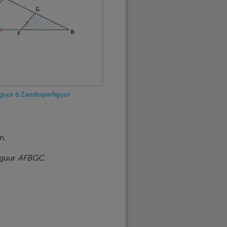
iguur & Zandloperfiguur
n.
iguur
AFBGC
.