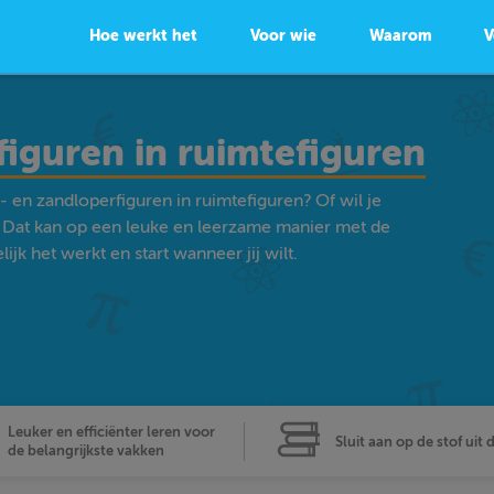
Hoe werkt het
Voor wie
Waarom
V
figuren in ruimtefiguren
 en zandloperfiguren in ruimtefiguren? Of wil je
Dat kan op een leuke en leerzame manier met de
k het werkt en start wanneer jij wilt.
Leuker en efficiënter leren voor
Sluit aan op de stof uit 
de belangrijkste vakken