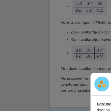
A
B
A
C
B
C
A
B
A
C
B
C
D
E
C
D
C
E
D
E
C
D
C
E
Voor snavelfiguur
AFBGC
ma
Zoek welke zijden op h
Zoek welke zijden even
A
B
B
C
A
C
A
B
B
C
A
C
F
B
B
G
F
G
F
B
B
G
F
G
Met deze tabellen kunnen we
Als je snavel- en zandloperfi
zandloperfiguur eerst als vla
verhoudingstabellen te mak
Deze web
door op 