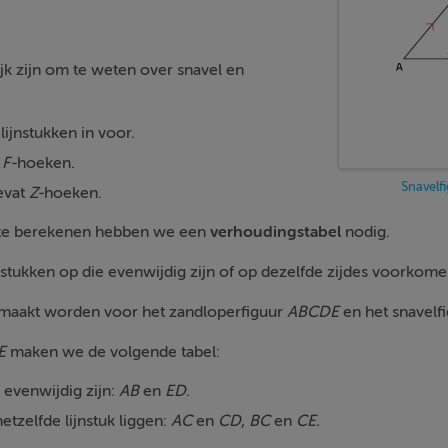
jk zijn om te weten over snavel en
ijnstukken in voor.
t
F-
hoeken.
Snavelf
evat
Z-
hoeken.
 te berekenen hebben we een
verhoudingstabel
nodig.
ijnstukken op die evenwijdig zijn of op dezelfde zijdes voorkome
maakt worden voor het zandloperfiguur
ABCDE
en het snavelf
E
maken we de volgende tabel:
 evenwijdig zijn:
AB
en
ED
.
etzelfde lijnstuk liggen:
AC
en
CD
,
BC
en
CE.