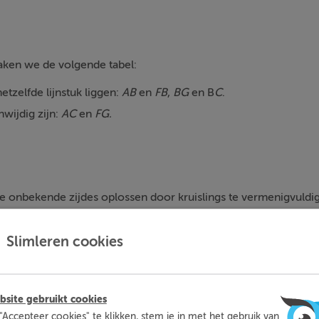
ken we de volgende tabel:
etzelfde lijnstuk liggen:
AB
en
FB
,
BG
en B
C
.
wijdig zijn:
AC
en
FG.
 onbekende zijdes oplossen door kruislings te vermenigvuldig
guren gebruikt in 3D figuren, dan is het handig om voor je zelf 
Slimleren cookies
k figuur te tekenen met de juiste afmetingen uit het 3D figuur e
en.
site gebruikt cookies
"Accepteer cookies" te klikken, stem je in met het gebruik van