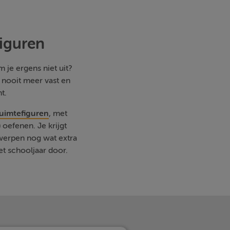
figuren
 je ergens niet uit?
e nooit meer vast en
t.
ruimtefiguren
, met
oefenen. Je krijgt
rwerpen nog wat extra
et schooljaar door.