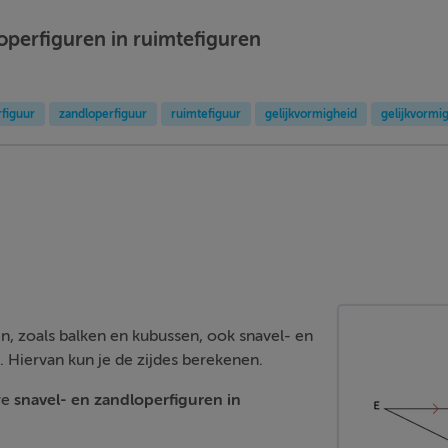
operfiguren in ruimtefiguren
rfiguur
zandloperfiguur
ruimtefiguur
gelijkvormigheid
gelijkvormi
en, zoals balken en kubussen, ook snavel- en
 Hiervan kun je de zijdes berekenen.
we
snavel- en zandloperfiguren in