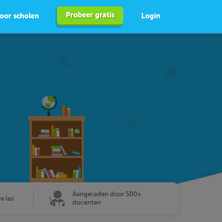
Probeer gratis
oor scholen
Login
Aangeraden door 500+
de les
docenten