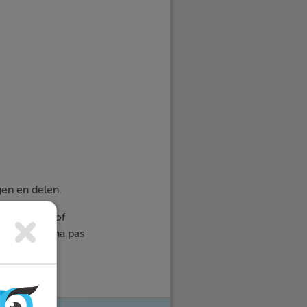
en en delen.
het snavel- of
rbij en daarna pas