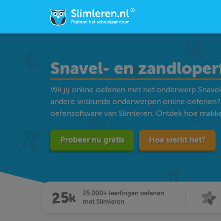
Snavel- en zandloper
Wil jij online oefenen met het onderwerp Snavel-
andere wiskunde onderwerpen online oefenen? 
oefensoftware van Slimleren. Ontdek hoe makkelij
Probeer nu gratis
Hoe werkt het?
25.000+ leerlingen oefenen
met Slimleren