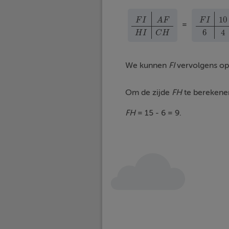
10
F
I
A
F
F
I
=
F
I
A
F
H
I
C
H
F
I
10
6
4
6
4
H
I
C
H
We kunnen
FI
vervolgens opl
Om de zijde
FH
te berekene
FH
= 15 - 6 = 9.