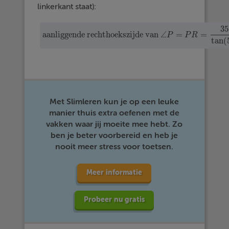
linkerkant staat):
35
aanliggende rechthoekszijde van
∠
=
=
P
P
R
aanliggende rechthoekszijde van
∠
P
=
P
R
=
35
tan
(
tan
(
Met Slimleren kun je op een leuke
manier thuis extra oefenen met de
vakken waar jij moeite mee hebt. Zo
ben je beter voorbereid en heb je
nooit meer stress voor toetsen.
Meer informatie
Probeer nu gratis