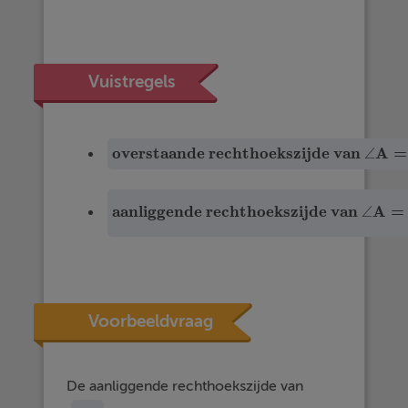
Vuistregels
overstaande rechthoekszijde van
A
=
∠
overstaande rechthoekszijde van
∠
A
aanliggende rechthoekszijde van
A
=
∠
aanliggende rechthoekszijde van
∠
A
=
over
Voorbeeldvraag
De aanliggende rechthoekszijde van