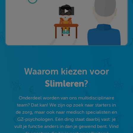
Waarom kiezen voor
Slimleren
?
Onderdeel worden van ons multidisciplinaire
team? Dat kan! We zijn op zoek naar starters in
de zorg, maar ook naar medisch specialisten en
GZ-psychologen. Eén ding staat daarbij vast: je
vult je functie anders in dan je gewend bent. Vind