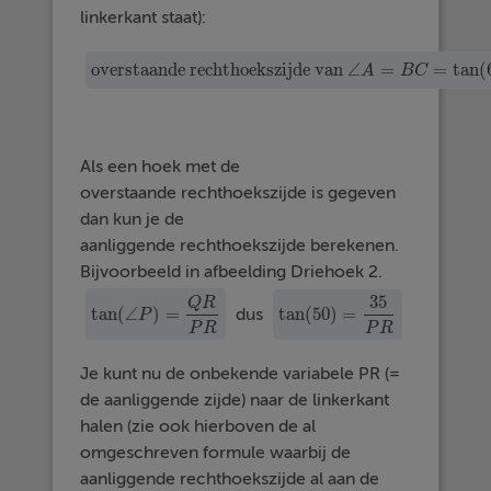
linkerkant staat):
overstaande rechthoekszijde van
∠
=
=
tan
(
A
B
C
overstaande rechthoekszijde van
∠
A
=
B
C
=
tan
(
Als een hoek met de
overstaande rechthoekszijde is gegeven
dan kun je de
aanliggende rechthoekszijde berekenen.
Bijvoorbeeld in afbeelding Driehoek 2.
35
Q
R
tan
(
∠
)
=
tan
(
50
)
=
dus
tan
(
50
)
=
35
P
R
tan
(
∠
P
P
)
=
Q
R
P
R
P
R
P
R
Je kunt nu de onbekende variabele PR (=
de aanliggende zijde) naar de linkerkant
halen (zie ook hierboven de al
omgeschreven formule waarbij de
aanliggende rechthoekszijde al aan de