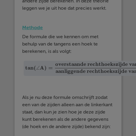
andere zijde berekenen. In deze theorie
leggen we je uit hoe dat precies werkt.
Methode
De formule die we kennen om met
behulp van de tangens een hoek te
berekenen, is als volgt:
overstaande rechthoekszijde v
tan
(
A
)
=
∠
tan
(
∠
A
)
=
overstaande rechthoekszijde van
∠
A
aanl
aanliggende rechthoekszijde va
Als je nu deze formule omschrijft zodat
een van de zijden alleen aan de linkerkant
staat, dan kun je zien hoe je deze zijde
kunt berekenen als de andere gegevens
(de hoek en de andere zijde) bekend zijn: