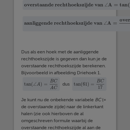
overstaande rechthoekszijde van
A
=
tan
(
∠
overstaande rechthoekszijde van
∠
A
=
tan
(
over
aanliggende rechthoekszijde van
A
=
∠
aanliggende rechthoekszijde van
∠
A
=
overstaan
Dus als een hoek met de aanliggende
rechthoekszijde is gegeven dan kun je de
overstaande rechthoekszijde berekenen.
Bijvoorbeeld in afbeelding Driehoek 1.
B
C
B
C
tan
(
∠
)
=
tan
(
61
)
=
dus
tan
(
61
)
=
B
C
17
tan
(
∠
A
A
)
=
B
C
A
C
17
A
C
Je kunt nu de onbekende variabele
BC
(=
de overstaande zijde) naar de linkerkant
halen (zie ook hierboven de al
omgeschreven formule waarbij de
overstaande rechthoekszijde al aan de