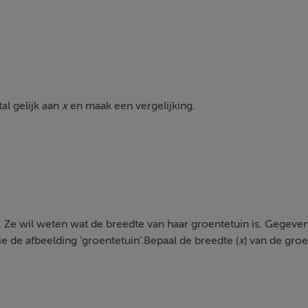
al gelijk aan
x
en maak een vergelijking.
 Ze wil weten wat de breedte van haar groentetuin is. Gegeven
Zie de afbeelding 'groentetuin'.Bepaal de breedte (
x
) van de gro