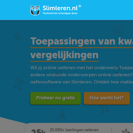
Toepassingen van kw
vergelijkingen
Wil jij online oefenen met het onderwerp Toepas
andere wiskunde onderwerpen online oefenen? 
oefensoftware van Slimleren. Ontdek hoe makkelij
Probeer nu gratis
Hoe werkt het?
25.000+ leerlingen oefenen