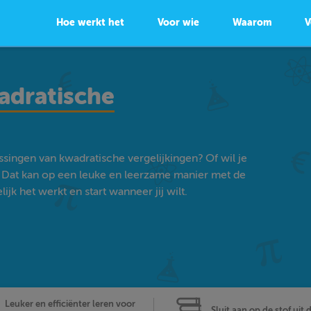
Hoe werkt het
Voor wie
Waarom
V
adratische
singen van kwadratische vergelijkingen? Of wil je
Dat kan op een leuke en leerzame manier met de
k het werkt en start wanneer jij wilt.
Leuker en efficiënter leren voor
Sluit aan op de stof uit 