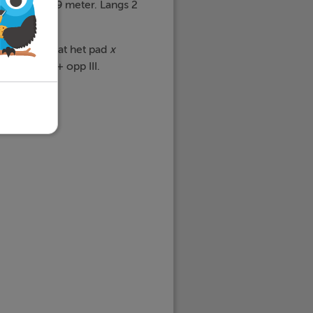
lengte van 9 meter. Langs 2
eft.
. Neem aan dat het pad
x
I + opp II + opp III.