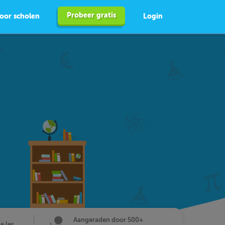
Probeer gratis
oor scholen
Login
Aangeraden door 500+
de les