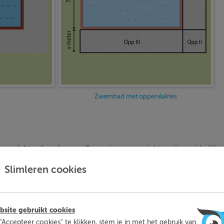
Zwembad met oppervlaktes
pervlaktes
berekenen
. Sommige oppervlaktes zijn makkelijke
n om een
vergelijking
op te stellen om zo een oppervlakte te k
Slimleren cookies
 we je uit in deze theorie.
site gebruikt cookies
"Accepteer cookies" te klikken, stem je in met het gebruik van