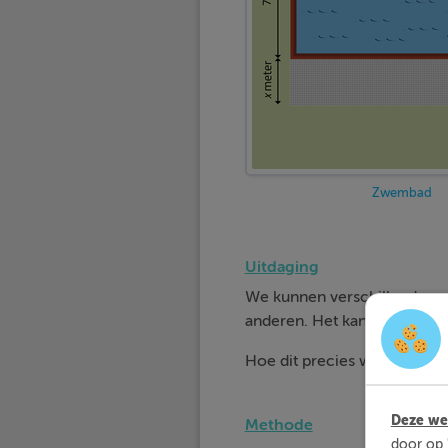
Zwembad
Uitdaging
We kunnen verschillende
op
anderen. Het kan nodig zij
Hoe dit precies werkt leggen
Deze web
Methode
door op 