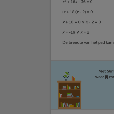
2
x
+ 16
x
- 36 = 0
(
x
+ 18)(
x
- 2) = 0
x
+ 18 = 0 ∨
x
- 2 = 0
x
= -18 ∨
x
= 2
De breedte van het pad kan n
Met Sli
waar jij 