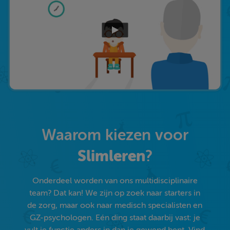
Waarom kiezen voor
Slimleren
?
Onderdeel worden van ons multidisciplinaire
team? Dat kan! We zijn op zoek naar starters in
de zorg, maar ook naar medisch specialisten en
GZ-psychologen. Eén ding staat daarbij vast: je
vult je functie anders in dan je gewend bent. Vind