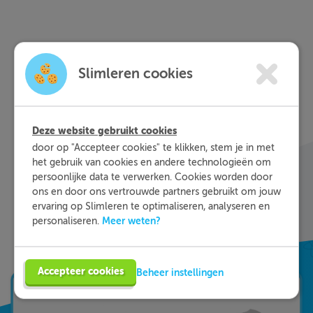
Slimleren
Wat is
nou
Slimleren cookies
eigenlijk?
Met Slimleren oefen je online voor de vakken
waar je nog wat moeite mee hebt, waar en
Deze website gebruikt cookies
wanneer je maar wilt. Theorie-uitleg, video-
door op "Accepteer cookies" te klikken, stem je in met
het gebruik van cookies en andere technologieën om
colleges, vuistregels en meer helpen jou om de
persoonlijke data te verwerken. Cookies worden door
stof sneller te begrijpen. Daarnaast krijg je bij
ons en door ons vertrouwde partners gebruikt om jouw
ieder fout gegeven antwoord direct een heldere
ervaring op Slimleren te optimaliseren, analyseren en
uitleg hoe je de vraag het beste kunt oplossen.
Meer weten?
personaliseren.
Zo leer je sneller en effectiever; dat is pas
Slimleren!
Accepteer cookies
Beheer instellingen