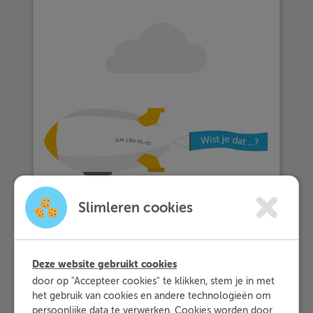
Slimleren cookies
Deze website gebruikt cookies
door op "Accepteer cookies" te klikken, stem je in met
het gebruik van cookies en andere technologieën om
… meer dan 25.000 leerlingen met
persoonlijke data te verwerken. Cookies worden door