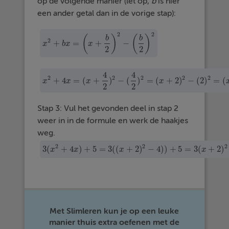
op de volgende manier (let op,
b
is hier
een ander getal dan in de vorige stap):
2
2
(
)
(
)
b
b
2
+
=
+
−
x
b
x
x
x
2
+
b
x
=
(
x
+
b
2
)
2
−
(
b
2
)
2
2
2
4
4
2
2
2
2
2
+
4
=
(
+
)
−
(
)
=
(
+
2
)
−
(
2
)
=
(
x
x
x
x
x
2
+
4
x
=
(
x
+
4
2
)
2
−
(
4
2
)
2
=
(
x
+
2
)
2
−
(
2
)
2
=
(
x
+
2
)
2
2
2
Stap 3: Vul het gevonden deel in stap 2
weer in in de formule en werk de haakjes
weg.
2
2
2
3
(
+
4
)
+
5
=
3
(
(
+
2
)
−
4
)
)
+
5
=
3
(
+
2
)
x
x
x
x
3
(
x
2
+
4
x
)
+
5
=
3
(
(
x
+
2
)
2
−
4
)
)
+
5
=
3
(
x
+
2
)
2
−
1
Met Slimleren kun je op een leuke
manier thuis extra oefenen met de