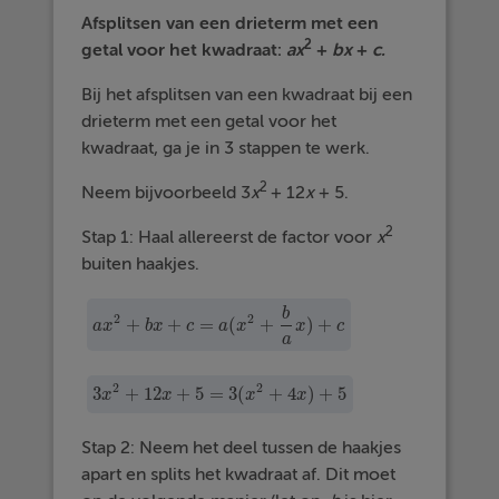
Afsplitsen van een drieterm met een
2
getal voor het kwadraat:
a
x
+
b
x
+
c.
Bij het afsplitsen van een kwadraat bij een
drieterm met een getal voor het
kwadraat, ga je in 3 stappen te werk.
2
Neem bijvoorbeeld 3
x
+ 12
x
+ 5.
2
Stap 1: Haal allereerst de factor voor
x
buiten haakjes.
b
2
2
+
+
=
(
+
)
+
a
x
2
+
b
x
+
c
=
a
(
x
2
+
b
a
x
)
+
c
a
x
b
x
c
a
x
x
c
a
2
2
3
+
12
+
5
=
3
(
+
4
)
+
5
3
x
2
+
12
x
+
5
=
3
(
x
2
+
4
x
)
+
5
x
x
x
x
Stap 2: Neem het deel tussen de haakjes
apart en splits het kwadraat af. Dit moet