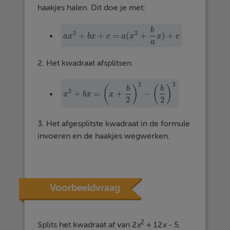
haakjes halen. Dit doe je met:
b
2
2
+
+
=
(
+
)
+
a
x
2
+
b
x
+
c
=
a
(
x
2
+
b
a
x
)
+
c
a
x
b
x
c
a
x
x
c
a
2. Het kwadraat afsplitsen.
2
2
(
)
(
)
b
b
2
+
=
+
−
x
b
x
x
x
2
+
b
x
=
(
x
+
b
2
)
2
−
(
b
2
)
2
2
2
3. Het afgesplitste kwadraat in de formule
invoeren en de haakjes wegwerken.
Voorbeeldvraag
2
Splits het kwadraat af van 2
x
+ 12
x
- 5.