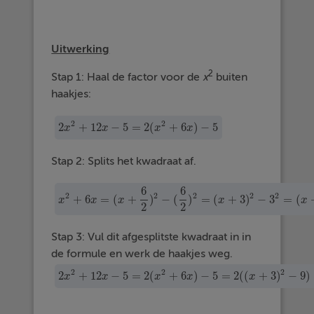
Uitwerking
2
Stap 1: Haal de factor voor de
x
buiten
haakjes:
2
2
2
+
12
−
5
=
2
(
+
6
)
−
5
x
x
x
x
2
x
2
+
12
x
−
5
=
2
(
x
2
+
6
x
)
−
5
Stap 2: Splits het kwadraat af.
6
6
2
2
2
2
2
+
6
=
(
+
)
−
(
)
=
(
+
3
)
−
3
=
(
x
x
x
x
x
x
2
+
6
x
=
(
x
+
6
2
)
2
−
(
6
2
)
2
=
(
x
+
3
)
2
−
3
2
=
(
x
+
3
)
2
−
2
2
Stap 3: Vul dit afgesplitste kwadraat in in
de formule en werk de haakjes weg.
2
2
2
2
+
12
−
5
=
2
(
+
6
)
−
5
=
2
(
(
+
3
)
−
9
)
x
x
x
x
x
2
x
2
+
12
x
−
5
=
2
(
x
2
+
6
x
)
−
5
=
2
(
(
x
+
3
)
2
−
9
)
−