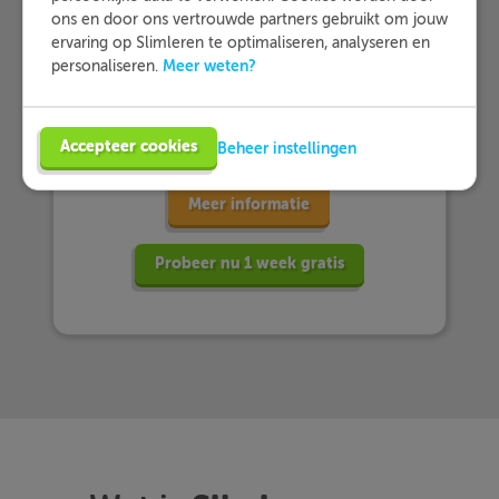
Slimleren oefenen…
ons en door ons vertrouwde partners gebruikt om jouw
ervaring op Slimleren te optimaliseren, analyseren en
Meer weten?
personaliseren.
… en dat zij Slimleren gemiddeld
beoordelen
met een 9,2!
Accepteer cookies
Beheer instellingen
Meer informatie
Probeer nu 1 week gratis