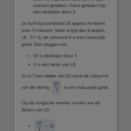
oneven getallen. Deze getallen zijn
niet deelbaar door 2.
Je kunt bijvoorbeeld 18 appels verdelen
over 3 mensen. Ieder krijgt dan 6 appels.
18 : 3 = 6, de uitkomst 6 is een natuurlijk
getal. Dan zeggen we:
18 is deelbaar door 3
3 is een deler van 18
Zo is 7 een
deler
van 63 want de uitkomst
63
van de deling
is een natuurlijk getal.
63
7
7
Op de volgende manier vinden we de
delers van 10:
10
=
10
10
1
=
10
1