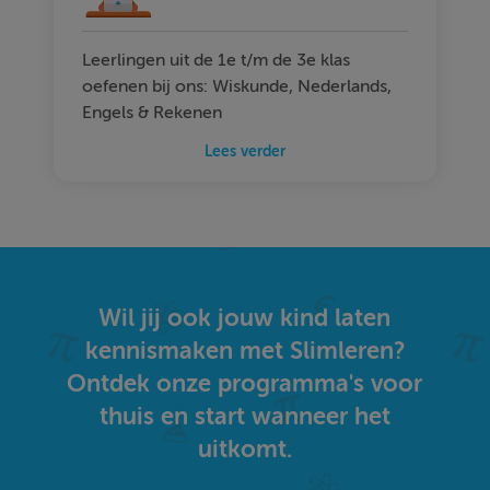
Leerlingen uit de 1e t/m de 3e klas
oefenen bij ons: Wiskunde, Nederlands,
Engels & Rekenen
Lees verder
Wil jij ook jouw kind laten
kennismaken met Slimleren?
Ontdek onze programma's voor
thuis en start wanneer het
uitkomt.