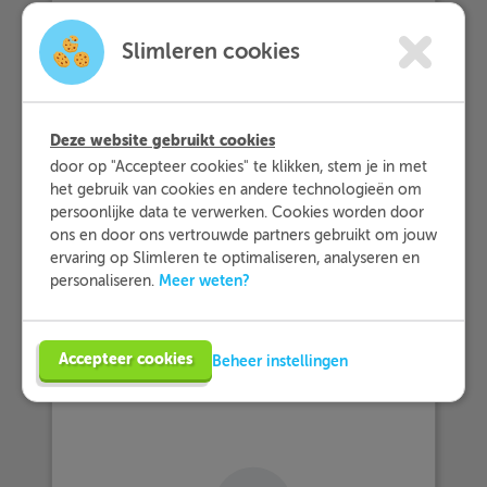
De veelvouden van 5 die tussen 30 en 45
Slimleren cookies
liggen, zijn 35 en 40.
Let op!
Tussen 30
en 45 betekent dus dat 30 en 45 zelf niet
meedoen!
Deze website gebruikt cookies
d. 3 · 14 = 42, 3 · 15 = 45, 3 · 16 = 48, 3 ·
door op "Accepteer cookies" te klikken, stem je in met
17 = 51 en 3 · 18 = 54.
het gebruik van cookies en andere technologieën om
persoonlijke data te verwerken. Cookies worden door
De veelvouden van 3 die tussen 40 en 55
ons en door ons vertrouwde partners gebruikt om jouw
liggen, zijn dus 42, 45, 48, 51 en 54.
ervaring op Slimleren te optimaliseren, analyseren en
Meer weten?
personaliseren.
e. Als de som van de cijfers deelbaar is
door 9, is het getal ook deelbaar door 9.
3 + 2 + 7 + 6 = 18. 18 is deelbaar door 9,
Accepteer cookies
Beheer instellingen
dus 3.276 ook.