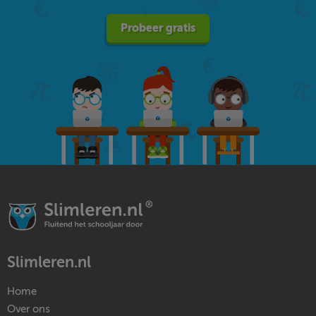
Probeer gratis
Slimleren.nl
Home
Over ons