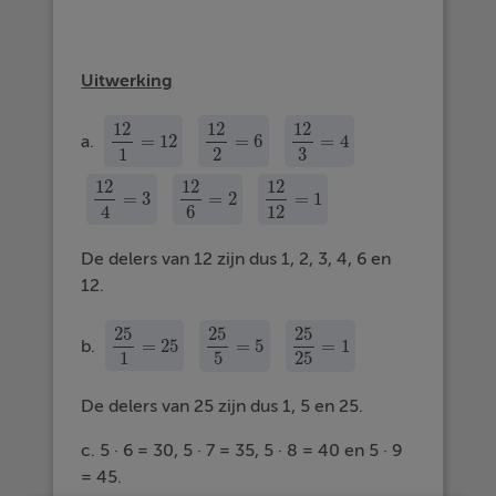
Uitwerking
12
12
12
=
12
=
6
=
4
a.
12
1
=
12
12
2
=
6
12
3
=
4
1
2
3
12
12
12
=
3
=
2
=
1
12
4
=
3
12
6
=
2
12
12
=
1
4
6
12
De delers van 12 zijn dus 1, 2, 3, 4, 6 en
12.
25
25
25
=
25
=
5
=
1
b.
25
1
=
25
25
5
=
5
25
25
=
1
1
5
25
De delers van 25 zijn dus 1, 5 en 25.
c. 5 · 6 = 30, 5 · 7 = 35, 5 · 8 = 40 en 5 · 9
= 45.