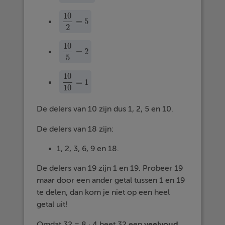
10
=
5
10
2
=
5
2
10
=
2
10
5
=
2
5
10
=
1
10
10
=
1
10
De delers van 10 zijn dus 1, 2, 5 en 10.
De delers van 18 zijn:
1, 2, 3, 6, 9 en 18.
De delers van 19 zijn 1 en 19. Probeer 19
maar door een ander getal tussen 1 en 19
te delen, dan kom je niet op een heel
getal uit!
Omdat 32 = 8 · 4 heet 32 een
veelvoud