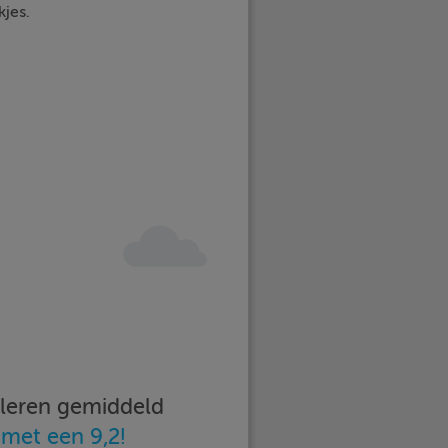
kjes.
imleren gemiddeld
n
met een 9,2!