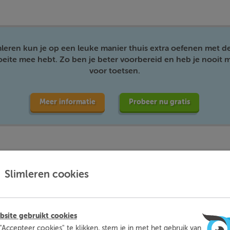
mleren kun je op een leuke manier thuis extra oefenen met d
moeite mee hebt. Zo ben je beter voorbereid en heb je nooit m
voor toetsen.
Meer informatie
Probeer nu gratis
Slimleren cookies
site gebruikt cookies
"Accepteer cookies" te klikken, stem je in met het gebruik van