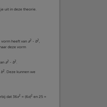
e uit in deze theorie.
2
2
de vorm heeft van
a
-
b
,
k naar deze vorm
2
2
van
a
-
b
.
2
-
b
. Deze kunnen we
2
2
rbij dat 36
x
= (6
x
)
en 25 =