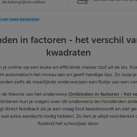
de belangrijkste vakken
il van twee kwadraten
den in factoren - het verschil v
kwadraten
je online op een leuke en efficiënte manier stof uit de les. Kom
m automatisch het niveau aan en geeft handige tips. Zo loop j
orden zelfs de moeilijkste onderwerpen een fluitje van een cen
e de theorie van het onderwerp
Ontbinden in factoren - het v
Slimleren kun je vragen over dit onderwerp (en honderden an
jgt direct feedback als je een vraag fout beantwoordt en ziet g
at extra aandacht nodig hebben. Zo ben je altijd voorbereid o
fluitend het schooljaar door.