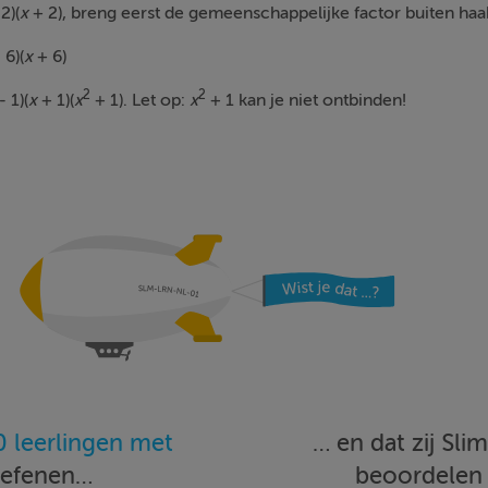
2)(
x
+ 2), breng eerst de gemeenschappelijke factor buiten haa
 6)(
x
+ 6)
2
2
- 1)(
x
+ 1)(
x
+ 1). Let op:
x
+ 1 kan je niet ontbinden!
 leerlingen met
… en dat zij Sl
oefenen…
beoordele