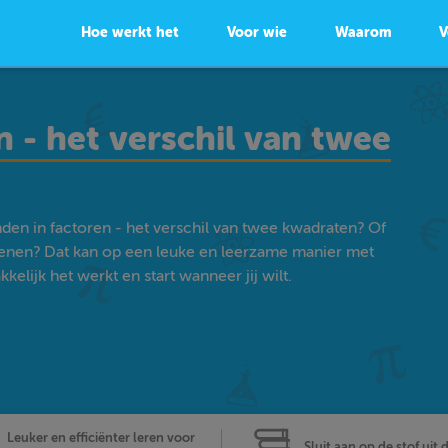
Hoe werkt het
Voor wie
Waarom
V
 - het verschil van twee
den in factoren - het verschil van twee kwadraten? Of
enen? Dat kan op een leuke en leerzame manier met
lijk het werkt en start wanneer jij wilt.
Leuker en efficiënter leren voor
Sluit aan op de stof uit 