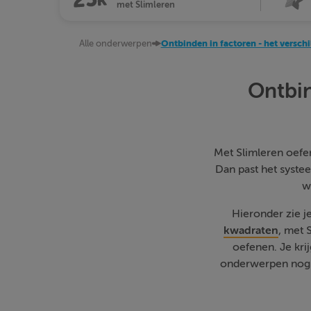
met Slimleren
Alle onderwerpen
Ontbinden in factoren - het versch
Ontbin
Met Slimleren oefen 
Dan past het systee
w
Hieronder zie j
kwadraten
, met 
oefenen. Je kri
onderwerpen nog w