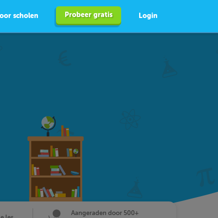
Probeer gratis
oor scholen
Login
Aangeraden door 500+
de les