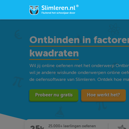
Ontbinden in factoren
kwadraten
Wil jij online oefenen met het onderwerp Ontbin
wil je andere wiskunde onderwerpen online oef
de oefensoftware van Slimleren. Ontdek hoe makke
Probeer nu gratis
Hoe werkt het?
25.000+ leerlingen oefenen