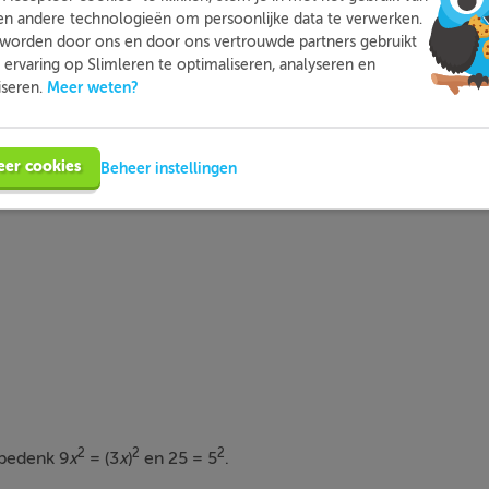
en andere technologieën om persoonlijke data te verwerken.
worden door ons en door ons vertrouwde partners gebruikt
ervaring op Slimleren te optimaliseren, analyseren en
Meer weten?
iseren.
 factoren.
eer cookies
Beheer instellingen
2
2
2
 bedenk 9
x
= (3
x
)
en 25 = 5
.