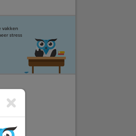
e vakken
eer stress