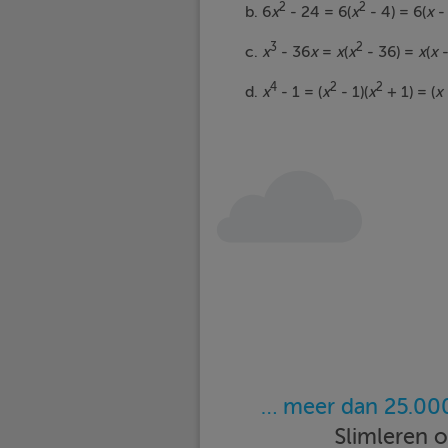
2
2
b. 6
x
- 24 = 6(
x
- 4) = 6(
x
- 
3
2
c.
x
- 36
x
=
x
(
x
- 36) =
x
(
x
-
4
2
2
d.
x
- 1 = (
x
- 1)(
x
+ 1) = (
x
… meer dan 25.000
Slimleren 