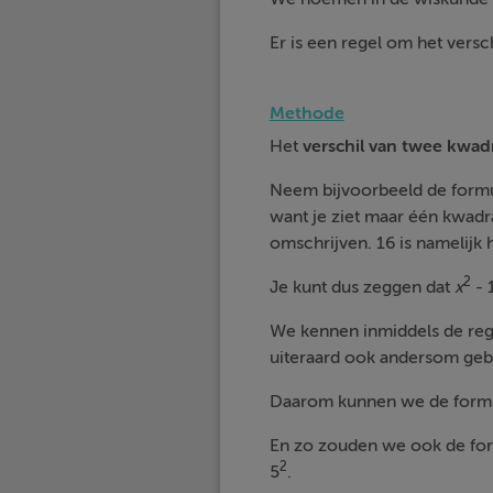
Er is een regel om het versc
Methode
Het
verschil van twee kwad
Neem bijvoorbeeld de form
want je ziet maar één kwadra
omschrijven. 16 is namelijk h
2
Je kunt dus zeggen dat
x
- 
We kennen inmiddels de re
uiteraard ook andersom geb
Daarom kunnen we de form
En zo zouden we ook de fo
2
5
.