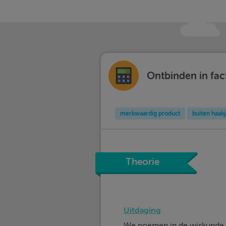
Ontbinden in fac
merkwaardig product
buiten haak
Theorie
Uitdaging
We noemen in de wiskunde 