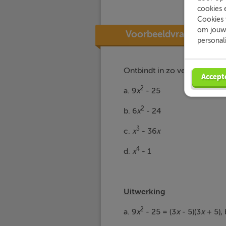
cookies 
Cookies 
om jouw 
Voorbeeldvraag
personal
Ontbindt in zo veel mogelijk
Accept
2
a. 9
x
- 25
2
b. 6
x
- 24
3
c.
x
- 36
x
4
d.
x
- 1
Uitwerking
2
a. 9
x
- 25 = (3
x
- 5)(3
x
+ 5),