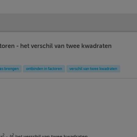
toren - het verschil van twee kwadraten
jes brengen
ontbinden in factoren
verschil van twee kwadraten
2
2
a
-
b
het
verschil van twee kwadraten.