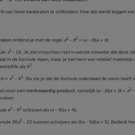
hil van twee kwadraten te ontbinden. Hoe dat werkt leggen we j
2
2
raten
ontbind je met de regel
a
-
b
= (
a
-
b
)(
a
+
b
)
2
ule
x
- 16. Je ziet misschien niet in eerste instantie dat deze 
at in de formule staan, maar je kan hem wel relatief makkelij
2
etzelfde als 4
.
2
2
16 =
x
- 4
. Nu zie je dat de formule inderdaad de vorm heeft 
2
gel voor een
merkwaardig product
, namelijk (
a
-
b
)(
a
+
b
) =
a
ruiken.
2
2
ule
x
- 4
schrijven als (
x
- 4)(
x
+ 4).
2
rmule 36
x
- 25 kunnen schrijven als (6
x
- 5)(6
x
+ 5). Bedenk hie