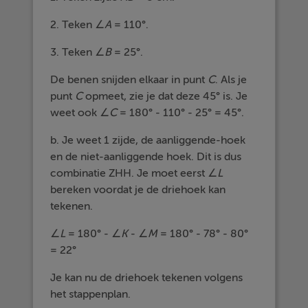
2. Teken ∠
A
= 110°.
3. Teken ∠
B
= 25°.
De benen snijden elkaar in punt
C
. Als je
punt
C
opmeet, zie je dat deze 45° is. Je
weet ook ∠
C
= 180° - 110° - 25° = 45°.
b. Je weet 1 zijde, de aanliggende-hoek
en de niet-aanliggende hoek. Dit is dus
combinatie ZHH. Je moet eerst ∠
L
bereken voordat je de driehoek kan
tekenen.
∠
L
= 180° - ∠
K
- ∠
M
= 180° - 78° - 80°
= 22°
Je kan nu de driehoek tekenen volgens
het stappenplan.