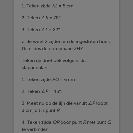
1. Teken zijde
KL
= 5 cm.
2. Teken ∠
K
= 78°.
3. Teken ∠
L
= 22°.
c. Je weet 2 zijden en de ingesloten hoek.
Dit is dus de combinatie ZHZ.
Teken de driehoek volgens dit
stappenplan:
1. Teken zijde
PQ
= 6 cm.
2. Teken ∠
P
= 43°.
3. Meet nu op de lijn die vanuit ∠
P
loopt
3 cm, dit is punt
R
.
4. Teken zijde
QR
door punt
R
met punt
Q
te verbinden.