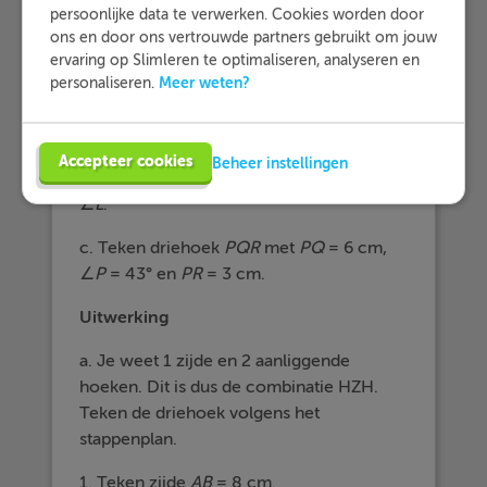
Voorbeeldvraag
persoonlijke data te verwerken. Cookies worden door
ons en door ons vertrouwde partners gebruikt om jouw
ervaring op Slimleren te optimaliseren, analyseren en
a. Teken driehoek
ABC
met
AB
= 8 cm,
Meer weten?
personaliseren.
∠
A
= 110° en ∠
B
= 25°. Meet
∠C
.
b. Teken driehoek
KLM
met
KL
= 5 cm,
Accepteer cookies
Beheer instellingen
∠
K
= 78° en ∠
M
= 80°. Bereken eerst
∠
L
.
c. Teken driehoek
PQR
met
PQ
= 6 cm,
∠
P
= 43° en
PR
= 3 cm.
Uitwerking
a. Je weet 1 zijde en 2 aanliggende
hoeken. Dit is dus de combinatie HZH.
Teken de driehoek volgens het
stappenplan.
1. Teken zijde
AB
= 8 cm.