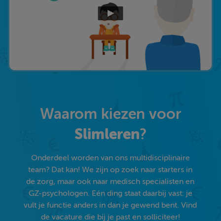
Waarom kiezen voor
Slimleren
?
Onderdeel worden van ons multidisciplinaire
team? Dat kan! We zijn op zoek naar starters in
de zorg, maar ook naar medisch specialisten en
GZ-psychologen. Eén ding staat daarbij vast: je
vult je functie anders in dan je gewend bent. Vind
de vacature die bij je past en solliciteer!