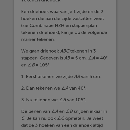
Een driehoek waarvan je 1 zijde en de 2
hoeken die aan die zijde vastzitten weet
(zie Combinatie HZH en stappenplan
tekenen driehoek), kan je op de volgende
manier tekenen.
We gaan driehoek
ABC
tekenen in 3
stappen. Gegeven is
AB
= 5 cm, ∠
A
= 40°
en ∠
B
= 105°.
1. Eerst tekenen we zijde
AB
van 5 cm.
2. Dan tekenen we ∠
A
van 40°.
3. Nu tekenen we ∠
B
van 105°.
De benen van ∠
A
en ∠
B
snijden elkaar in
C
. Je kan nu ook ∠
C
opmeten. Je weet
dat de 3 hoeken van een driehoek altijd