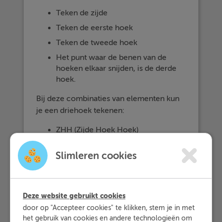
Teken de zijde
Teken de eerste hoek
Teken de tweede hoek
Het punt waar de benen van de
hoeken elkaar snijden, is de derde
hoek.
Bij deze combinaties van elementen kun
je een driehoek tekenen:
ZHH (Zijde Hoek Hoek)
ZHZ (Zijde Hoek Zijde)
Slimleren cookies
ZZZ (Zijde Zijde Zijde)
HZH (Hoek Zijde Hoek)
Deze website gebruikt cookies
door op "Accepteer cookies" te klikken, stem je in met
het gebruik van cookies en andere technologieën om