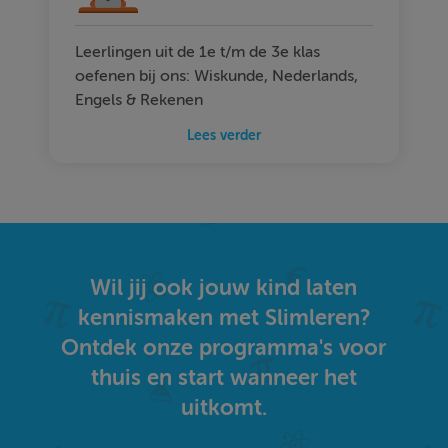
Leerlingen uit de 1e t/m de 3e klas
oefenen bij ons: Wiskunde, Nederlands,
Engels & Rekenen
Lees verder
Wil jij ook jouw kind laten
kennismaken met Slimleren?
Ontdek onze programma's voor
thuis en start wanneer het
uitkomt.