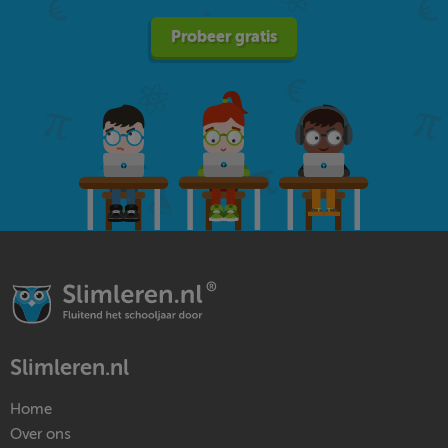
Probeer gratis
Slimleren.nl
Home
Over ons