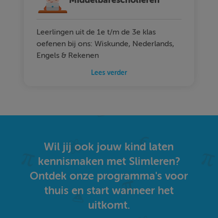
Middelbarescholieren
Leerlingen uit de 1e t/m de 3e klas
oefenen bij ons: Wiskunde, Nederlands,
Engels & Rekenen
Lees verder
Wil jij ook jouw kind laten
kennismaken met Slimleren?
Ontdek onze programma's voor
thuis en start wanneer het
uitkomt.