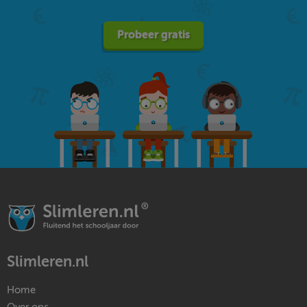
Probeer gratis
Slimleren.nl
Home