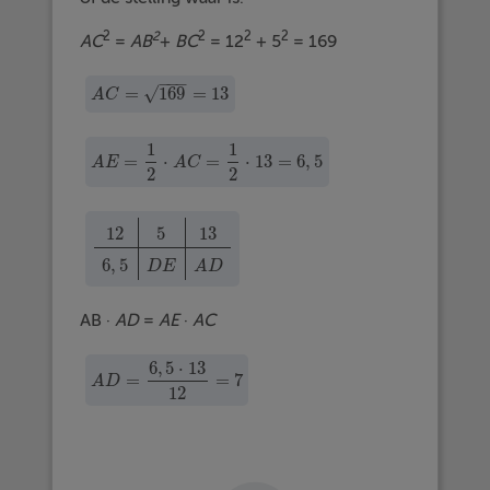
2
2
2
2
2
AC
=
AB
+
BC
= 12
+ 5
= 169
−
−
−
=
169
=
13
√
A
C
=
169
=
13
A
C
1
1
=
⋅
=
⋅
13
=
6
,
5
A
E
=
1
2
·
A
C
=
1
2
·
13
=
6
,
5
A
E
A
C
2
2
12
5
13
12
5
13
6
,
5
D
E
A
D
6
,
5
D
E
A
D
AB ·
AD
=
AE
·
AC
6
,
5
⋅
13
=
=
7
A
D
=
6
,
5
·
13
12
=
7
A
D
12