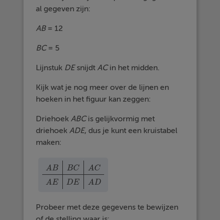
al gegeven zijn:
AB
= 12
BC
= 5
Lijnstuk
DE
snijdt
AC
in het midden.
Kijk wat je nog meer over de lijnen en
hoeken in het figuur kan zeggen:
Driehoek
ABC
is gelijkvormig met
driehoek
ADE
, dus je kunt een kruistabel
maken:
A
B
B
C
A
C
A
B
B
C
A
C
A
E
D
E
A
D
A
E
D
E
A
D
Probeer met deze gegevens te bewijzen
of de stelling waar is: