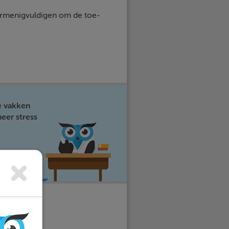
vermenigvuldigen om de toe-
e vakken
eer stress