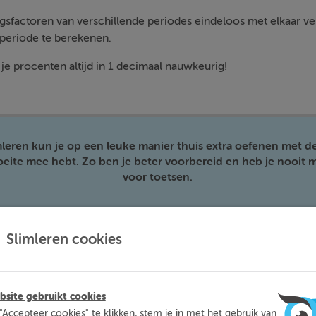
gsfactoren van verschillende periodes eindeloos met elkaar 
periode te berekenen.
je procenten altijd in 1 decimaal nauwkeurig!
mleren kun je op een leuke manier thuis extra oefenen met d
moeite mee hebt. Zo ben je beter voorbereid en heb je nooit m
voor toetsen.
Meer informatie
Probeer nu gratis
Slimleren cookies
site gebruikt cookies
"Accepteer cookies" te klikken, stem je in met het gebruik van