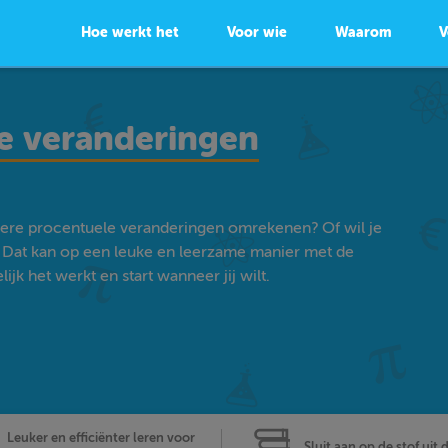
Hoe werkt het
Voor wie
Waarom
V
e veranderingen
dere procentuele veranderingen omrekenen? Of wil je
Dat kan op een leuke en leerzame manier met de
k het werkt en start wanneer jij wilt.
Leuker en efficiënter leren voor
Sluit aan op de stof uit 