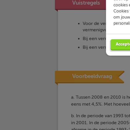
Vuistregels
cookies 
Cookies 
om jouw 
Voor de vermenigvuldig
personal
vermenigvuldigingsfac
Bij een vermenigvuldi
Accept
Bij een vermenigvuldi
Voorbeeldvraag
a. Tussen 2008 en 2010 is h
eens met 4,5%. Met hoeveel 
b. In de periode van 1993 t
in 2001. In de periode 200
afname in de periode 1993-