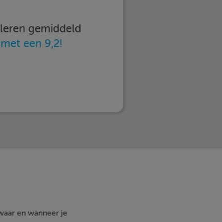
imleren gemiddeld
n
met een 9,2!
 waar en wanneer je