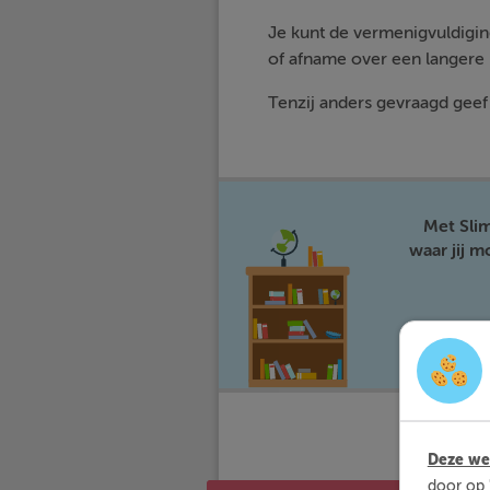
Je kunt de vermenigvuldigin
of afname over een langere 
Tenzij anders gevraagd geef 
Met Sli
waar jij 
Deze web
door op 