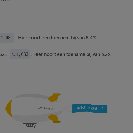
1
,
084
. Hier hoort een toename bij van 8,4%.
1
,
084
≈
1
,
032
032..
. Hier hoort een toename bij van 3,2%.
≈
1
,
032