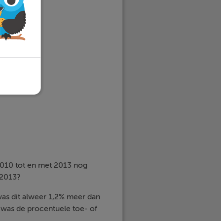
le aparte
2010 tot en met 2013 nog
-2013?
was dit alweer 1,2% meer dan
was de procentuele toe- of