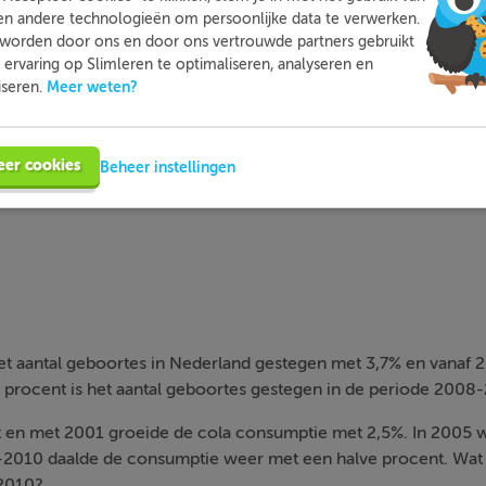
en andere technologieën om persoonlijke data te verwerken.
worden door ons en door ons vertrouwde partners gebruikt
ervaring op Slimleren te optimaliseren, analyseren en
ingsfactor van een totale toe- of afname vermenigvuldig je al
Meer weten?
iseren.
toren met elkaar
gingsfactor van 1,1 hoort een toename van 10%
eer cookies
Beheer instellingen
gingsfactor van 0,9 hoort een afname van 10%
et aantal geboortes in Nederland gestegen met 3,7% en vanaf 
procent is het aantal geboortes gestegen in de periode 2008
ot en met 2001 groeide de cola consumptie met 2,5%. In 2005 
5-2010 daalde de consumptie weer met een halve procent. Wat 
2010?