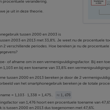
 procentuele verandering.
we je uit in deze theorie.
honegebruik tussen 2000 en 2003 is
ussen 2003 en 2013 met 33,8%. Je weet nu de procentuele to
n 2 verschillende periodes. Hoe bereken je nu de procentuel
 gegevens?
 toe- of afname om in een vermenigvuldigingsfactor. Bij een t
n 1,103 en bij een toename van 33,8% een vermenigvuldigingsf
ame tussen 2000 en 2013 bereken je door de 2 vermenigvuldigi
orbeeld van het smartphonegebruik bereken je de totale proc
≈
1
,
476
name = 1,103 · 1,338 = 1,475..
≈
1
,
476
gingsfactor van 1,476 hoort een procentuele toename van 47,6
k is tussen 2000 en 2013 dus toegenomen met 47,6%.