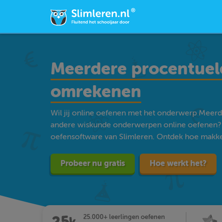
Meerdere procentuel
omrekenen
Wil jij online oefenen met het onderwerp Meer
andere wiskunde onderwerpen online oefenen? 
oefensoftware van Slimleren. Ontdek hoe makkelij
Probeer nu gratis
Hoe werkt het?
25.000+ leerlingen oefenen