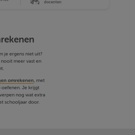
docenten
mrekenen
 je ergens niet uit?
e nooit meer vast en
t.
ngen omrekenen
, met
oefenen. Je krijgt
rwerpen nog wat extra
et schooljaar door.