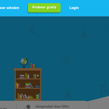
Probeer gratis
oor scholen
Login
Aangeraden door 500+
de les