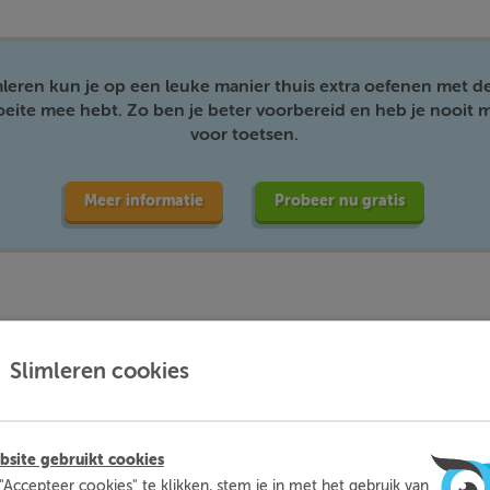
mleren kun je op een leuke manier thuis extra oefenen met d
moeite mee hebt. Zo ben je beter voorbereid en heb je nooit m
voor toetsen.
Meer informatie
Probeer nu gratis
Slimleren cookies
 lijn van een hoekpunt naar het midden van de overstaande zijde
site gebruikt cookies
artelijnen verdeelt de zwaartelijnen in stukken die in verhouding
"Accepteer cookies" te klikken, stem je in met het gebruik van