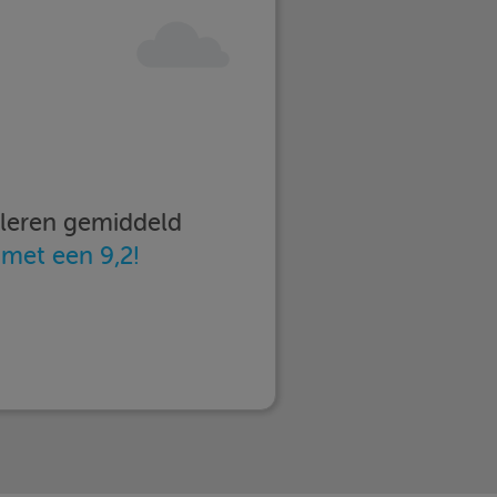
imleren gemiddeld
n
met een 9,2!