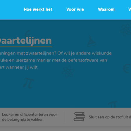
Hoe werkt het
Voor wie
Waarom
V
aartelijnen
eningen met zwaartelijnen? Of wil je andere wiskunde
euke en leerzame manier met de oefensoftware van
t wanneer jij wilt.
Leuker en efficiënter leren voor
Sluit aan op de stof uit 
de belangrijkste vakken