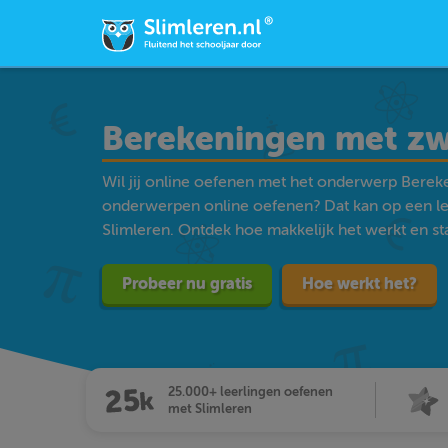
Berekeningen met zw
Wil jij online oefenen met het onderwerp Berek
onderwerpen online oefenen? Dat kan op een l
Slimleren. Ontdek hoe makkelijk het werkt en star
Probeer nu gratis
Hoe werkt het?
25.000+ leerlingen oefenen
met Slimleren