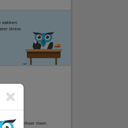
e vakken
eer stress
.
 1 : 2 tot elkaar staan.