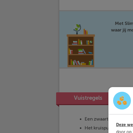
Met Sli
waar jij 
Vuistregels
Een zwaartelijn is een
Deze web
Het kruispunt van 2 zwa
door op 