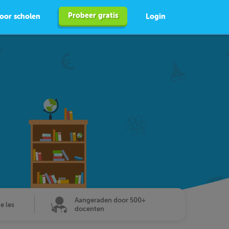
Probeer gratis
oor scholen
Login
Aangeraden door 500+
de les
docenten