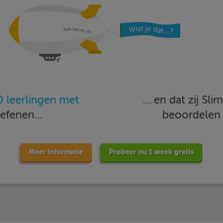
 leerlingen met
… en dat zij Sl
oefenen…
beoordele
Meer informatie
Probeer nu 1 week gratis