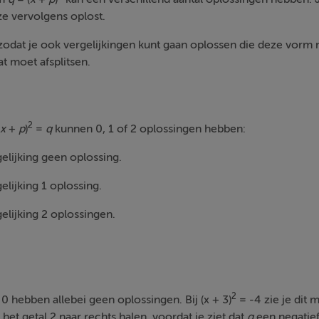
ze vervolgens oplost.
 zodat je ook vergelijkingen kunt gaan oplossen die deze vorm
t moet afsplitsen.
2
x
+
p
)
=
q
kunnen 0, 1 of 2 oplossingen hebben:
gelijking geen oplossing.
elijking 1 oplossing.
gelijking 2 oplossingen.
2
0 hebben allebei geen oplossingen. Bij (x + 3)
= -4 zie je dit 
het getal 2 naar rechts halen, voordat je ziet dat
q
een negatief 