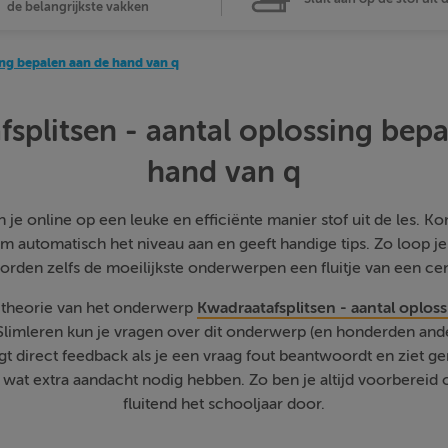
de belangrijkste vakken
ing bepalen aan de hand van q
splitsen - aantal oplossing bep
hand van q
je online op een leuke en efficiënte manier stof uit de les. Kom
m automatisch het niveau aan en geeft handige tips. Zo loop j
orden zelfs de moeilijkste onderwerpen een fluitje van een cen
e theorie van het onderwerp
Kwadraatafsplitsen - aantal oplos
 Slimleren kun je vragen over dit onderwerp (en honderden an
jgt direct feedback als je een vraag fout beantwoordt en ziet g
at extra aandacht nodig hebben. Zo ben je altijd voorbereid o
fluitend het schooljaar door.