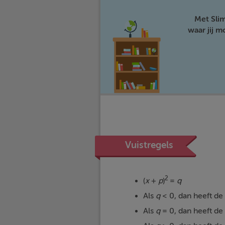
Met Sli
waar jij 
Vuistregels
2
(
x
+
p
)
=
q
Als
q
< 0, dan heeft de
Als
q
= 0, dan heeft de