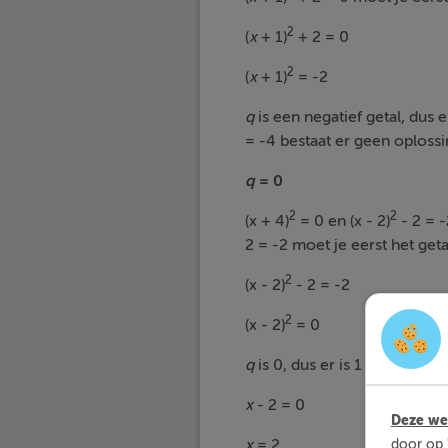
2
(
x
+ 1)
+ 2 = 0
2
(
x
+ 1)
= -2
q
is een negatief getal, dus 
= -4 bestaat er geen oploss
q
= 0
2
2
(x + 4)
= 0 en (x - 2)
- 2 = -
2 = -2 moet je eerst het geta
2
(x - 2)
- 2 = -2
2
(x - 2)
= 0
q
is 0, dus er is 1 oplossing:
x
- 2 = 0
Deze web
x
= 2
door op 