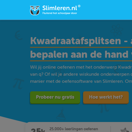
Kwadraatafsplitsen - 
bepalen aan de hand 
Wil jij online oefenen met het onderwerp Kwadra
van q? Of wil je andere wiskunde onderwerpen 
manier met de oefensoftware van Slimleren. Ontd
Probeer nu gratis
Hoe werkt het?
25.000+ leerlingen oefenen