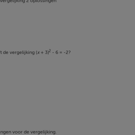
 vergelijking 2 oplossingen
2
 de vergelijking (
x
+ 3)
- 6 = -2?
ingen voor de vergelijking.