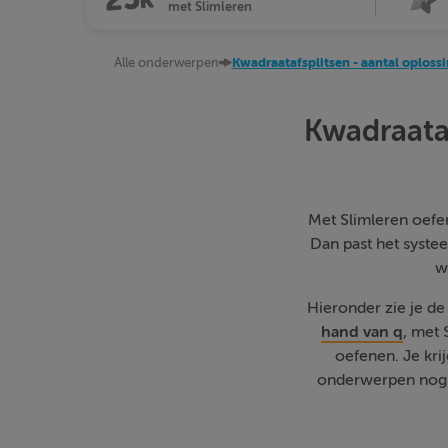
met Slimleren
Alle onderwerpen
Kwadraatafsplitsen - aantal oploss
Kwadraataf
Met Slimleren oefen 
Dan past het systee
w
Hieronder zie je d
hand van q
, met
oefenen. Je kri
onderwerpen nog w