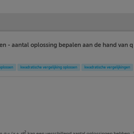
en - aantal oplossing bepalen aan de hand van q
oplossen
kwadratische vergelijking oplossen
kwadratische vergelijkingen
2
rm
q
= (
x
+
p
)
kan een verschillend aantal oplossingen hebben. Je