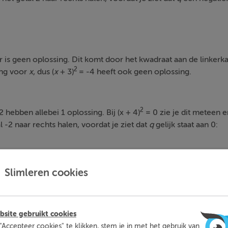
er is geen oplossing. Dit komt door het kwadraat aan de linkerka
2
ing voor
x
, dus (
x
+ 3)
= -4 heeft ook geen oplossing.
2
2 hebben allebei 1 oplossing. Bij (x + 4)
= 0 zie je dit meteen en
l -2 naar rechts halen, voordat je ziet dat
q
gelijk staat aan 0:
Slimleren cookies
site gebruikt cookies
"Accepteer cookies" te klikken, stem je in met het gebruik van