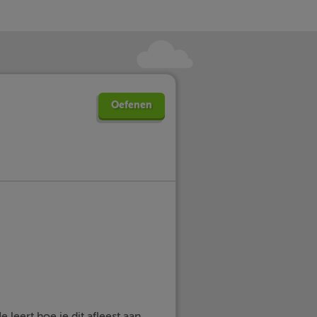
Oefenen
 leert hoe je dit afleest aan