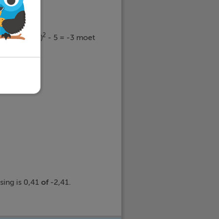
2
n bij (x + 1)
- 5 = -3 moet
sing is 0,41
of
-2,41.