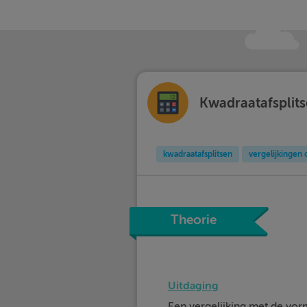
Kwadraatafsplits
kwadraatafsplitsen
vergelijkingen 
Theorie
Uitdaging
Een vergelijking met de vo