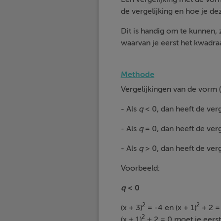
de vergelijking en hoe je de
Dit is handig om te kunnen,
waarvan je eerst het kwadraa
Methode
Vergelijkingen van de vorm (
- Als
q
< 0, dan heeft de ver
- Als
q
= 0, dan heeft de verg
- Als
q
> 0, dan heeft de ver
Voorbeeld:
q
< 0
2
2
(x + 3)
= -4 en (x + 1)
+ 2 = 
2
(x + 1)
+ 2 = 0 moet je eerst 