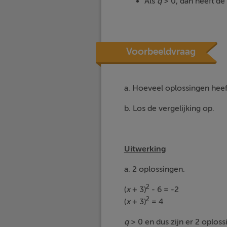
Als
q
> 0, dan heeft de
Voorbeeldvraag
a. Hoeveel oplossingen heeft
b. Los de vergelijking op.
Uitwerking
a. 2 oplossingen.
2
(
x
+ 3)
- 6 = -2
2
(
x
+ 3)
= 4
q
> 0 en dus zijn er 2 oploss