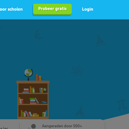
Probeer gratis
oor scholen
Login
Aangeraden door 500+
de les