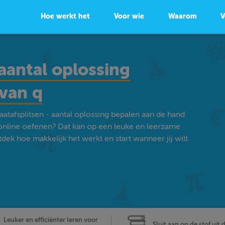
Hoe werkt het
Voor wie
Waarom
V
aantal oplossing
van q
atafsplitsen - aantal oplossing bepalen aan de hand
online oefenen? Dat kan op een leuke en leerzame
ek hoe makkelijk het werkt en start wanneer jij wilt.
Leuker en efficiënter leren voor
Sluit aan op de stof uit 