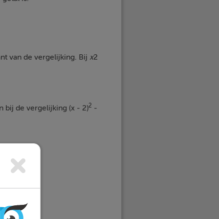
nt van de vergelijking. Bij
x
2
2
 bij de vergelijking (x - 2)
-