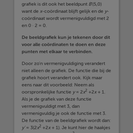
grafiek is dit ook het beeldpunt
B
'(5,0)
want de
x
-coördinaat blijft gelijk en de
y
-
coördinaat wordt vermenigvuldigd met 2
en 0 · 2 = 0.
De beeldgrafiek kun je tekenen door dit
voor alle coördinaten te doen en deze
punten met elkaar te verbinden.
Door zo'n vermenigvuldiging verandert
niet alleen de grafiek. De functie die bij de
grafiek hoort verandert ook. Kijk maar
eens naar dit voorbeeld: Neem als
2
oorspronkelijke functie
y
= 2
x
+2
x
+ 1.
Als je de grafiek van deze functie
vermenigvuldigt met 3, dan
vermenigvuldig je ook de functie met 3.
De functie van de beeldgrafiek wordt dan:
2
y'
= 3(2
x
+2
x
+ 1). Je kunt hier de haakjes