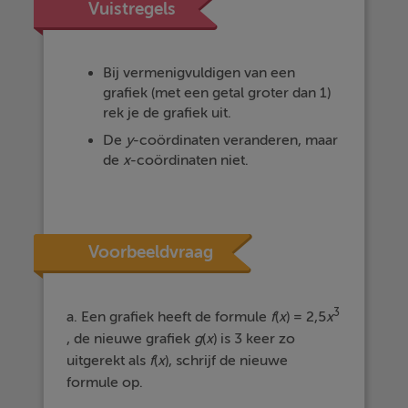
Vuistregels
Bij vermenigvuldigen van een
grafiek (met een getal groter dan 1)
rek je de grafiek uit.
De
y
-coördinaten veranderen, maar
de
x
-coördinaten niet.
Voorbeeldvraag
3
a. Een grafiek heeft de formule
f
(
x
) = 2,5
x
, de nieuwe grafiek
g
(
x
) is 3 keer zo
uitgerekt als
f
(
x
), schrijf de nieuwe
formule op.