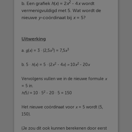
2
b. Een grafiek
h
(
x
) = 2
x
- 4
x
wordt
vermenigvuldigd met 5. Wat wordt de
nieuwe
y
-coördinaat bij
x
= 5?
Uitwerking
3
3
a.
g
(
x
) = 3 · (2,5
x
) = 7,5
x
2
2
b. 5 ·
h
(
x
) = 5 · (2
x
- 4
x
)
=
10
x
- 20
x
Vervolgens vullen we in de nieuwe formule
x
= 5 in.
2
h(
5
)
=
10 · 5
- 20 · 5 = 150
Het nieuwe coördinaat voor
x
= 5 wordt (5,
150).
(Je zou dit ook kunnen berekenen door eerst