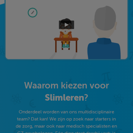
Waarom kiezen voor
Slimleren
?
Onderdeel worden van ons multidisciplinaire
team? Dat kan! We zijn op zoek naar starters in
de zorg, maar ook naar medisch specialisten en