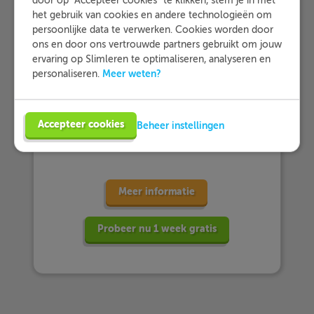
door op "Accepteer cookies" te klikken, stem je in met
het gebruik van cookies en andere technologieën om
persoonlijke data te verwerken. Cookies worden door
ons en door ons vertrouwde partners gebruikt om jouw
… meer dan 25.000 leerlingen met
ervaring op Slimleren te optimaliseren, analyseren en
Slimleren oefenen…
Meer weten?
personaliseren.
… en dat zij Slimleren gemiddeld
Accepteer cookies
Beheer instellingen
beoordelen
met een 9,2!
Meer informatie
Probeer nu 1 week gratis