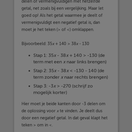
delen of vermenigvuldigen met hetzelfde
getal, net zoals bij een vergelijking. Maar let
goed op! Als het getal waarmee je deelt of
vermenigvuldigt een negatief getal is, dan
moet je het teken (> of <) omklappen.
Bijvoorbeeld: 35
x
+ 140 > 38
x
- 130
Stap 1: 35
x
- 38
x
+ 140 > -130 (de
term met een
x
naar links brengen)
Stap 2: 35
x
- 38
x
< -130 - 140 (de
term zonder
x
naar rechts brengen)
Stap 3: -3
x
> -270 (schrijf zo
mogelijk korter)
Hier moet je beide kanten door -3 delen om
de oplossing voor
x
te vinden. Je deelt dus
door een negatief getal. In dat geval klapt het
teken > om in <.