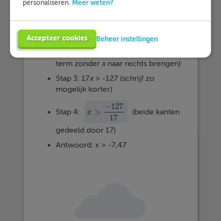
Meer weten?
personaliseren.
b. 3
x
+ 18
x
- 3 > 4
x
- 130
Stap 1: 3
x
+ 18
x
- 4
x
- 3 > -130 (de
term met een
x
naar links brengen)
Accepteer cookies
Beheer instellingen
Stap 2: 3
x
+ 18
x
- 4
x
> -130 + 3 (de
term zonder
x
naar rechts brengen)
Stap 3: 17
x
> -127 (schrijf zo
mogelijk korter)
−
127
>
Stap 4:
(beide kanten
x
x
>
−
127
17
17
gedeeld door 17)
Antwoord: x > -7,47