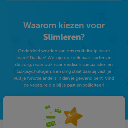
Waarom kiezen voor
Slimleren
?
Onderdeel worden van ons multidisciplinaire
team? Dat kan! We zijn op zoek naar starters in
de zorg, maar ook naar medisch specialisten en
GZ-psychologen. Eén ding staat daarbij vast: je
vult je functie anders in dan je gewend bent. Vind
de vacature die bij je past en solliciteer!