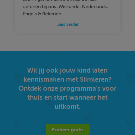
oefenen bij ons: Wiskunde, Nederlands,
Engels & Rekenen
Lees verder
Wil jij ook jouw kind laten
kennismaken met Slimleren?
Ontdek onze programma's voor
thuis en start wanneer het
uitkomt.
Probeer gratis