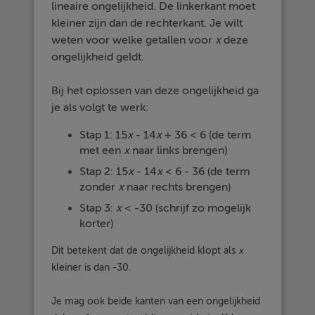
lineaire ongelijkheid. De linkerkant moet
kleiner zijn dan de rechterkant. Je wilt
weten voor welke getallen voor
x
deze
ongelijkheid geldt.
Bij het oplossen van deze ongelijkheid ga
je als volgt te werk:
Stap 1: 15
x
- 14
x
+ 36
< 6 (de term
met een
x
naar links brengen)
Stap 2: 15
x
- 14
x
< 6 - 36 (de term
zonder
x
naar rechts brengen)
Stap 3:
x
< -30 (schrijf zo mogelijk
korter)
Dit betekent dat de ongelijkheid klopt als
x
kleiner is dan -30.
Je mag ook beide kanten van een ongelijkheid