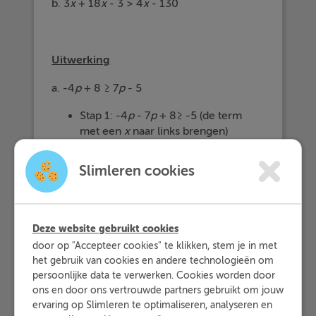
b. 3
x
+ 18
x
- 3 > 4
x
- 130
Uitwerking
a. -4
p
+ 8 ≥ 7
p
- 5
Stap 1: -4
p
- 7
p
+ 8≥ -5 (de term
met een
x
naar links brengen)
Stap 2: -4
p
- 7
p
≥ -5 - 8 (de term
zonder
x
naar rechts brengen)
Slimleren cookies
Stap 3: -11
p
≥ -13 (schrijf zo
mogelijk korter)
−
13
Deze website gebruikt cookies
≤
Stap 4:
(beide kanten
p
p
≤
−
13
−
11
−
11
door op "Accepteer cookies" te klikken, stem je in met
het gebruik van cookies en andere technologieën om
gedeeld door -11, het teken klapt
persoonlijke data te verwerken. Cookies worden door
om)
ons en door ons vertrouwde partners gebruikt om jouw
Antwoord: p ≤ 1,18
ervaring op Slimleren te optimaliseren, analyseren en