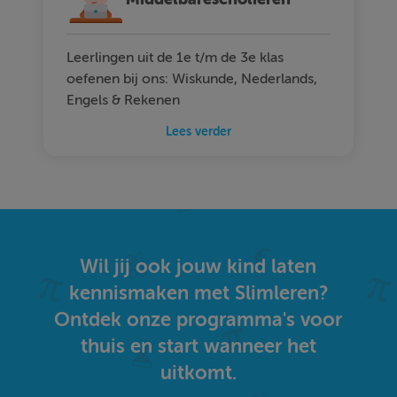
Leerlingen uit de 1e t/m de 3e klas
oefenen bij ons: Wiskunde, Nederlands,
Engels & Rekenen
Lees verder
Wil jij ook jouw kind laten
kennismaken met Slimleren?
Ontdek onze programma's voor
thuis en start wanneer het
uitkomt.