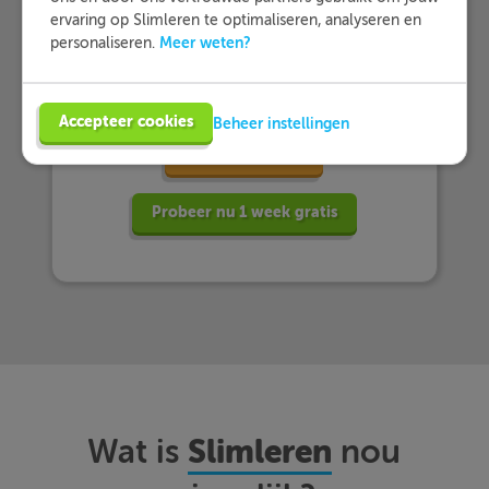
ervaring op Slimleren te optimaliseren, analyseren en
… en dat zij Slimleren gemiddeld
Meer weten?
personaliseren.
beoordelen
met een 9,2!
Accepteer cookies
Beheer instellingen
Meer informatie
Probeer nu 1 week gratis
Slimleren
Wat is
nou