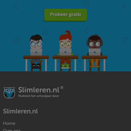
Probeer gratis
Slimleren.nl
Home
Over ons