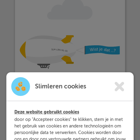
Slimleren cookies
Deze website gebruikt cookies
door op "Accepteer cookies" te klikken, stem je in met
… meer dan 25.000 leerlingen met
het gebruik van cookies en andere technologieën om
Slimleren oefenen…
persoonlijke data te verwerken. Cookies worden door
ons en door ons vertrouwde partners gebruikt om jouw