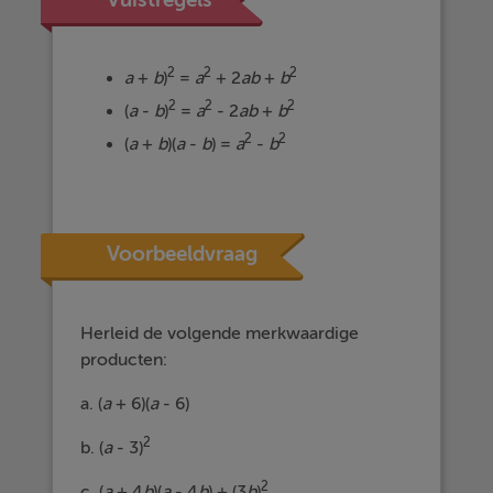
Vuistregels
2
2
2
a
+
b
)
=
a
+ 2
ab
+
b
2
2
2
(
a
-
b
)
=
a
- 2
ab
+
b
2
2
(
a
+
b
)(
a
-
b
) =
a
-
b
Voorbeeldvraag
Herleid de volgende merkwaardige
producten:
a. (
a
+ 6)(
a
- 6)
2
b. (
a
- 3)
2
c. (
a
+ 4
b
)(
a
- 4
b
) + (3
b
)