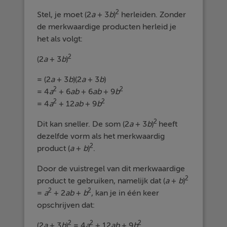
2
Stel, je moet (2
a
+ 3
b
)
herleiden. Zonder
de merkwaardige producten herleid je
het als volgt:
2
(2
a
+ 3
b
)
= (2
a
+ 3
b
)(2
a
+ 3
b
)
2
2
= 4
a
+ 6
ab
+ 6
ab
+ 9
b
2
2
= 4
a
+ 12
ab
+ 9
b
2
Dit kan sneller. De som (2
a
+ 3
b
)
heeft
dezelfde vorm als het merkwaardig
2
product (
a
+
b
)
.
Door de vuistregel van dit merkwaardige
2
product te gebruiken, namelijk dat (
a
+
b
)
2
2
=
a
+ 2
ab
+
b
, kan je in één keer
opschrijven dat:
2
2
2
(2
a
+ 3
b
)
= 4
a
+ 12
ab
+ 9
b