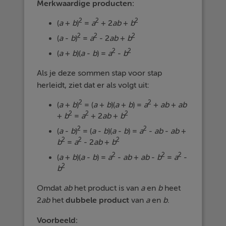
Merkwaardige producten:
2
2
2
(
a
+
b
)
=
a
+ 2
ab
+
b
2
2
2
(
a
-
b
)
=
a
- 2
ab
+
b
2
2
(
a
+
b
)(
a
-
b
) =
a
-
b
Als je deze sommen stap voor stap
herleidt, ziet dat er als volgt uit:
2
2
(
a
+
b
)
= (
a
+
b
)(
a
+
b
) =
a
+
ab
+
ab
2
2
2
+
b
=
a
+ 2
ab
+
b
2
2
(
a
-
b
)
= (
a
-
b
)(
a
-
b
) =
a
-
ab
-
ab
+
2
2
2
b
=
a
- 2
ab
+
b
2
2
2
(
a
+
b
)(
a
-
b
) =
a
-
ab
+
ab
-
b
=
a
-
2
b
Omdat
ab
het product is van
a
en
b
heet
2
ab
het
dubbele product
van
a
en
b
.
Voorbeeld: