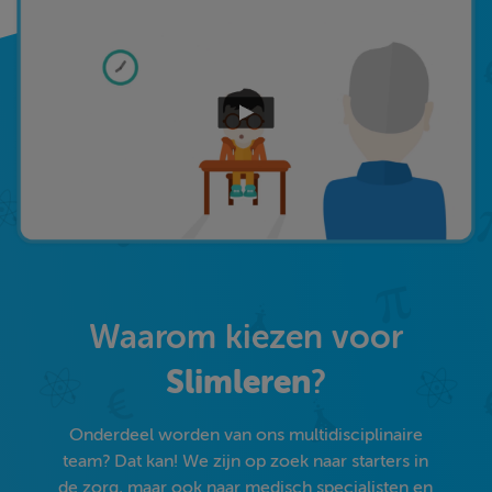
Waarom kiezen voor
Slimleren
?
Onderdeel worden van ons multidisciplinaire
team? Dat kan! We zijn op zoek naar starters in
de zorg, maar ook naar medisch specialisten en