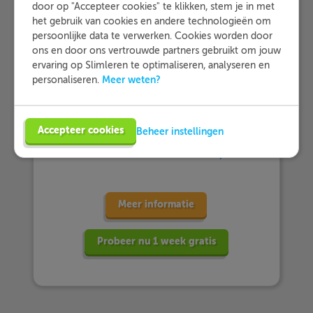
door op "Accepteer cookies" te klikken, stem je in met
het gebruik van cookies en andere technologieën om
persoonlijke data te verwerken. Cookies worden door
ons en door ons vertrouwde partners gebruikt om jouw
ervaring op Slimleren te optimaliseren, analyseren en
… meer dan 25.000 leerlingen met
Meer weten?
personaliseren.
Slimleren oefenen…
Accepteer cookies
Beheer instellingen
… en dat zij Slimleren gemiddeld
beoordelen
met een 9,2!
Meer informatie
Probeer nu 1 week gratis