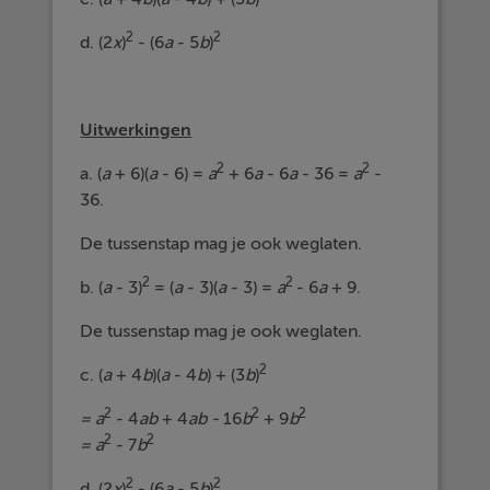
2
2
d. (2
x
)
- (6
a
- 5
b
)
Uitwerkingen
2
2
a. (
a
+ 6)(
a
- 6) =
a
+ 6
a
- 6
a
- 36 =
a
-
36.
De tussenstap mag je ook weglaten.
2
2
b. (
a
- 3)
= (
a
- 3)(
a
- 3) =
a
- 6
a
+ 9.
De tussenstap mag je ook weglaten.
2
c. (
a
+ 4
b
)(
a
- 4
b
) + (3
b
)
2
2
2
= a
- 4
ab
+ 4
ab -
16
b
+ 9
b
2
2
= a
- 7
b
2
2
d. (2
x
)
- (6
a
- 5
b
)