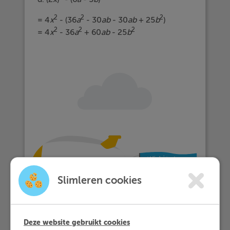
2
2
2
= 4
x
- (36
a
- 30
ab
- 30
ab
+ 25
b
)
2
2
2
= 4
x
- 36
a
+ 60
ab
- 25
b
Slimleren cookies
Deze website gebruikt cookies