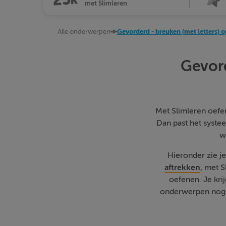
met Slimleren
Alle onderwerpen
Gevorderd - breuken (met letters) o
Gevord
Met Slimleren oefen 
Dan past het systee
w
Hieronder zie j
aftrekken
, met 
oefenen. Je kri
onderwerpen nog w