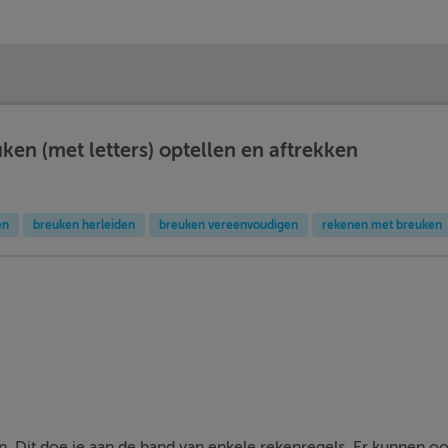
ken (met letters) optellen en aftrekken
en
breuken herleiden
breuken vereenvoudigen
rekenen met breuken
. Dit doe je aan de hand van enkele rekenregels. Er kunnen o