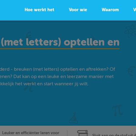
Hoe werkt het
Voor wie
Waarom
V
met letters) optellen en
erd - breuken (met letters) optellen en aftrekken? Of
enen? Dat kan op een leuke en leerzame manier met
lijk het werkt en start wanneer jij wilt.
Leuker en efficiënter leren voor
Sluit aan op de stof uit 