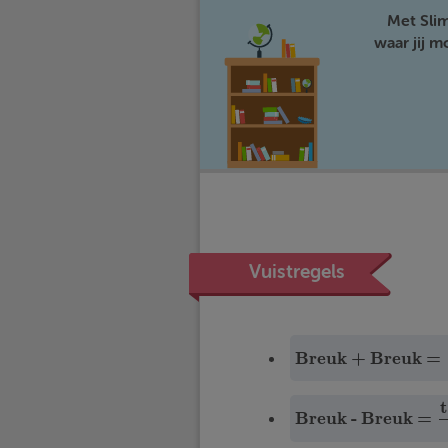
Met Sli
waar jij 
Vuistregels
Breuk + Breuk
=
Breuk + Breuk
=
teller
t
Breuk - Breuk
=
Breuk - Breuk
=
teller 