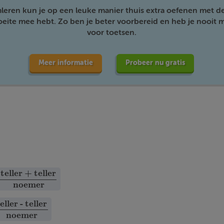
mleren kun je op een leuke manier thuis extra oefenen met d
moeite mee hebt. Zo ben je beter voorbereid en heb je nooit m
voor toetsen.
Meer informatie
Probeer nu gratis
teller + teller
 + teller
noemer
noemer
eller - teller
- teller
noemer
noemer