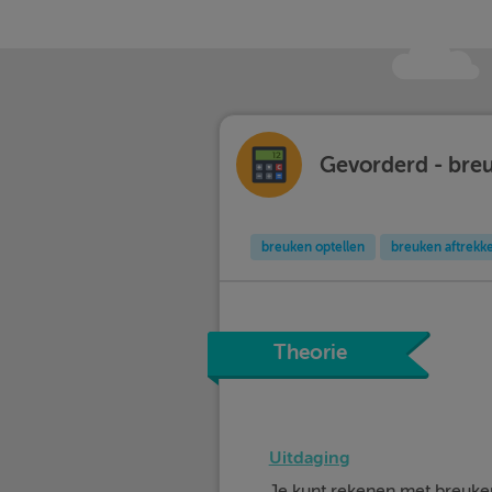
Gevorderd - breu
breuken optellen
breuken aftrekk
Theorie
Uitdaging
Je kunt rekenen met breuken