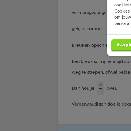
cookies 
Cookies 
vermenigvuldigen de teller
om jouw 
personal
gelijke noemers en kunnen w
Accept
Breuken opschrijven
Een breuk schrijf je altijd 
weg te strepen, ofwel beid
3
Dan hou je
over.
3
5
5
Vereenvoudigen doe je door d