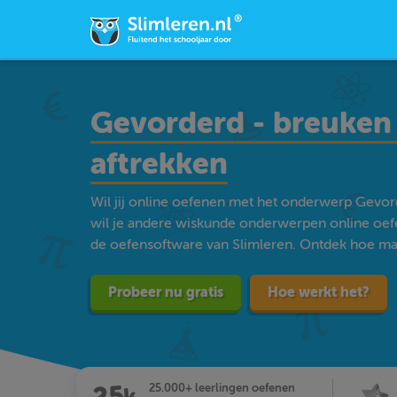
Gevorderd - breuken (
aftrekken
Wil jij online oefenen met het onderwerp Gevord
wil je andere wiskunde onderwerpen online oef
de oefensoftware van Slimleren. Ontdek hoe makke
Probeer nu gratis
Hoe werkt het?
25.000+ leerlingen oefenen