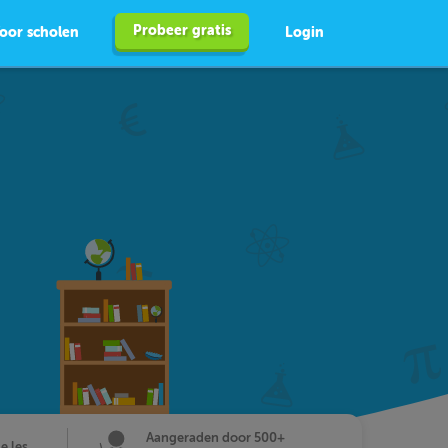
Probeer gratis
oor scholen
Login
Aangeraden door 500+
de les