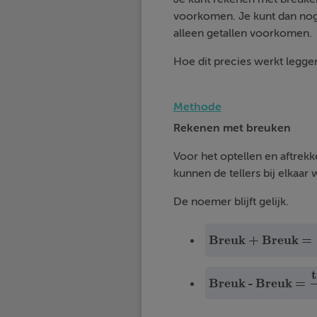
voorkomen. Je kunt dan nog 
alleen getallen voorkomen.
Hoe dit precies werkt leggen
Methode
Rekenen met breuken
Voor het optellen en aftrekk
kunnen de tellers bij elkaa
De noemer blijft gelijk.
Breuk + Breuk
=
Breuk + Breuk
=
teller
t
Breuk - Breuk
=
Breuk - Breuk
=
teller 