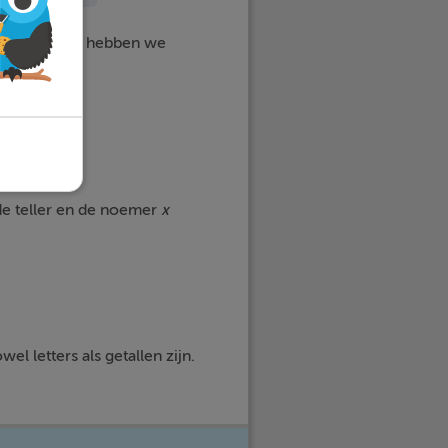
wordt. Dan hebben we
2
x
y
y
de teller en de noemer
x
l letters als getallen zijn.