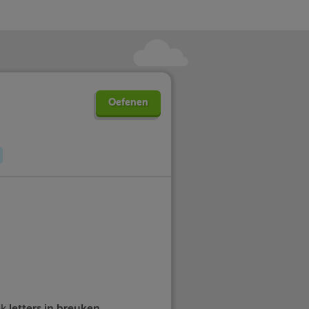
Oefenen
ok
letters
in
breuken