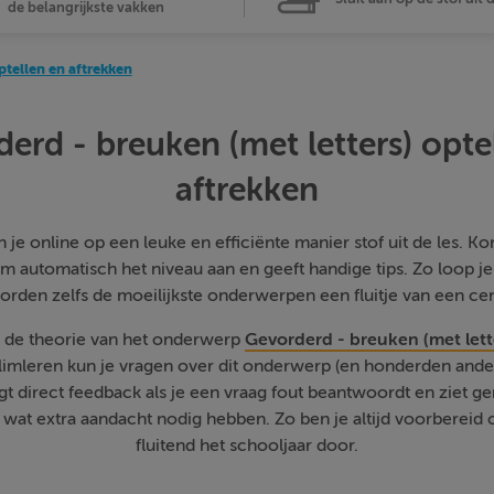
de belangrijkste vakken
ptellen en aftrekken
erd - breuken (met letters) opte
aftrekken
je online op een leuke en efficiënte manier stof uit de les. Kom
m automatisch het niveau aan en geeft handige tips. Zo loop j
orden zelfs de moeilijkste onderwerpen een fluitje van een cen
e de theorie van het onderwerp
Gevorderd - breuken (met lett
Slimleren kun je vragen over dit onderwerp (en honderden an
jgt direct feedback als je een vraag fout beantwoordt en ziet g
at extra aandacht nodig hebben. Zo ben je altijd voorbereid o
fluitend het schooljaar door.