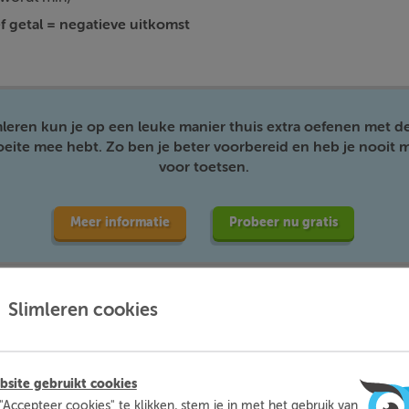
ief getal = negatieve uitkomst
mleren kun je op een leuke manier thuis extra oefenen met d
moeite mee hebt. Zo ben je beter voorbereid en heb je nooit m
voor toetsen.
Meer informatie
Probeer nu gratis
Slimleren cookies
site gebruikt cookies
"Accepteer cookies" te klikken, stem je in met het gebruik van