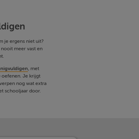
ldigen
 je ergens niet uit?
e nooit meer vast en
t.
enigvuldigen
, met
oefenen. Je krijgt
rwerpen nog wat extra
et schooljaar door.