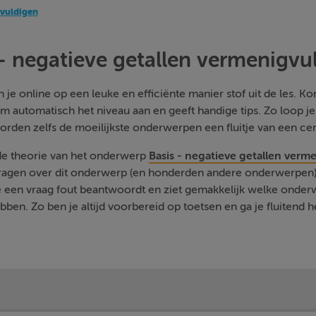
gvuldigen
 - negatieve getallen vermenigvu
je online op een leuke en efficiënte manier stof uit de les. Kom
m automatisch het niveau aan en geeft handige tips. Zo loop j
orden zelfs de moeilijkste onderwerpen een fluitje van een cen
 de theorie van het onderwerp
Basis - negatieve getallen verm
vragen over dit onderwerp (en honderden andere onderwerpen) 
je een vraag fout beantwoordt en ziet gemakkelijk welke onde
ben. Zo ben je altijd voorbereid op toetsen en ga je fluitend h