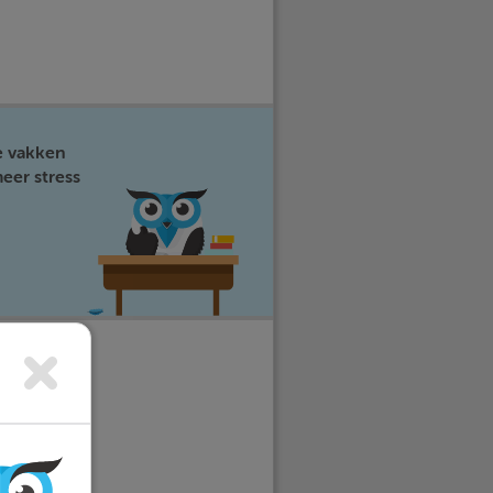
e vakken
eer stress