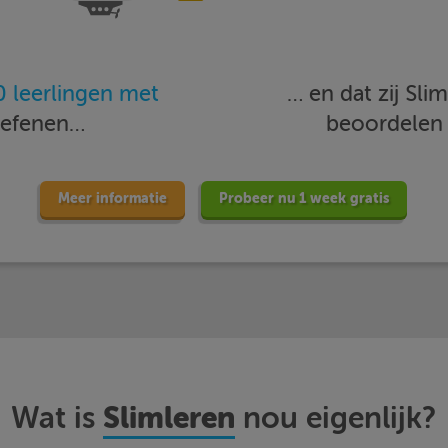
 leerlingen met
… en dat zij Sl
oefenen…
beoordele
Meer informatie
Probeer nu 1 week gratis
Slimleren
Wat is
nou eigenlijk?