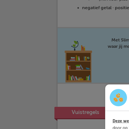
negatief getal · posit
Met Sli
waar jij 
Vuistregels
Deze web
door op 