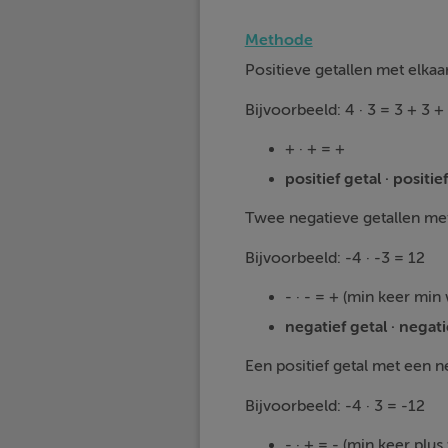
Methode
Positieve getallen met elkaa
Bijvoorbeeld: 4 · 3 = 3 + 3 +
+ · + = +
positief getal · positi
Twee negatieve getallen met
Bijvoorbeeld: -4 · -3 = 12
- · - = + (min keer min
negatief getal · negat
Een positief getal met een n
Bijvoorbeeld: -4 · 3 = -12
- · + = - (min keer plu