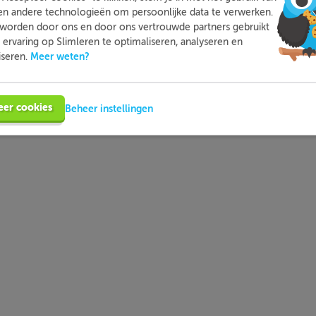
sitieve uitkomst
en andere technologieën om persoonlijke data te verwerken.
worden door ons en door ons vertrouwde partners gebruikt
ositieve uitkomst
ervaring op Slimleren te optimaliseren, analyseren en
egatieve uitkomst
Meer weten?
iseren.
egatieve uitkomst
eer cookies
Beheer instellingen