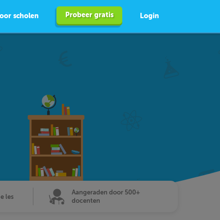
Probeer gratis
oor scholen
Login
Aangeraden door 500+
de les
docenten