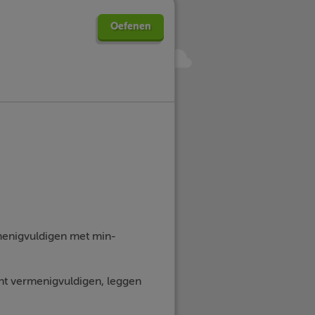
Oefenen
menigvuldigen met min-
unt vermenigvuldigen, leggen