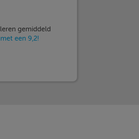
imleren gemiddeld
n
met een 9,2!