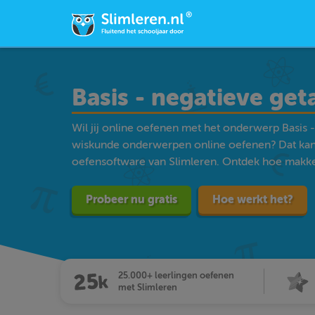
Basis - negatieve ge
Wil jij online oefenen met het onderwerp Basis 
wiskunde onderwerpen online oefenen? Dat kan
oefensoftware van Slimleren. Ontdek hoe makkelij
Probeer nu gratis
Hoe werkt het?
25.000+ leerlingen oefenen
met Slimleren