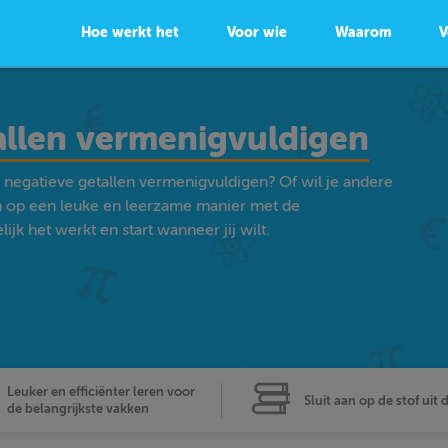
Hoe werkt het
Voor wie
Waarom
V
tallen vermenigvuldigen
- negatieve getallen vermenigvuldigen? Of wil je andere
 op een leuke en leerzame manier met de
k het werkt en start wanneer jij wilt.
Leuker en efficiënter leren voor
Sluit aan op de stof uit 
de belangrijkste vakken