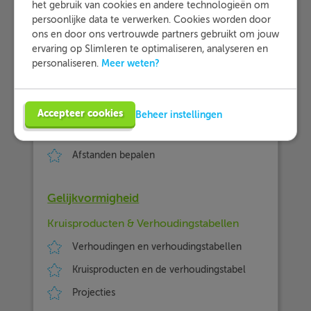
Spiegelen & Symmetrie
het gebruik van cookies en andere technologieën om
persoonlijke data te verwerken. Cookies worden door
Spiegelen in een lijn
ons en door ons vertrouwde partners gebruikt om jouw
ervaring op Slimleren te optimaliseren, analyseren en
Spiegelen in de ruimte
Meer weten?
personaliseren.
Lijnsymmetrie
Afstanden
Accepteer cookies
Beheer instellingen
Plaats op aarde
Afstanden bepalen
Gelijkvormigheid
Kruisproducten & Verhoudingstabellen
Verhoudingen en verhoudingstabellen
Kruisproducten en de verhoudingstabel
Projecties