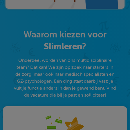
Waarom kiezen voor
Slimleren
?
Onderdeel worden van ons multidisciplinaire
team? Dat kan! We zijn op zoek naar starters in
de zorg, maar ook naar medisch specialisten en
GZ-psychologen. Eén ding staat daarbij vast: je
vult je functie anders in dan je gewend bent. Vind
de vacature die bij je past en solliciteer!