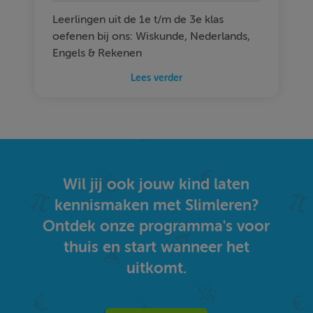
Leerlingen uit de 1e t/m de 3e klas
oefenen bij ons: Wiskunde, Nederlands,
Engels & Rekenen
Lees verder
Wil jij ook jouw kind laten
kennismaken met Slimleren?
Ontdek onze programma's voor
thuis en start wanneer het
uitkomt.