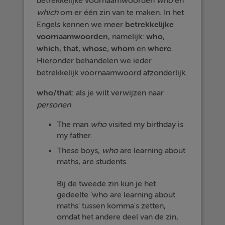
betrekkelijke voornaamwoorden
who
en
which
om er één zin van te maken. In het
Engels kennen we meer
betrekkelijke
voornaamwoorden
, namelijk:
who
,
which
,
that
,
whose
,
whom
en
where
.
Hieronder behandelen we ieder
betrekkelijk voornaamwoord afzonderlijk.
who/that
: als je wilt verwijzen naar
personen
The man
who
visited my birthday is
my father.
These boys,
who
are learning about
maths, are students.
Bij de tweede zin kun je het
gedeelte 'who are learning about
maths' tussen komma's zetten,
omdat het andere deel van de zin,