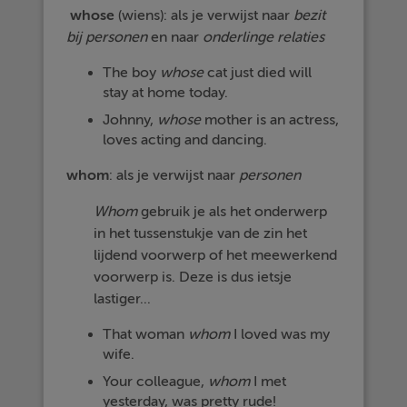
whose
(wiens): als je verwijst naar
bezit
bij
personen
en naar
onderlinge
relaties
The boy
whose
cat just died will
stay at home today.
Johnny,
whose
mother is an actress,
loves acting and dancing.
whom
: als je verwijst naar
personen
Whom
gebruik je als het onderwerp
in het tussenstukje van de zin het
lijdend voorwerp of het meewerkend
voorwerp is. Deze is dus ietsje
lastiger...
That woman
whom
I loved was my
wife.
Your colleague,
whom
I met
yesterday, was pretty rude!