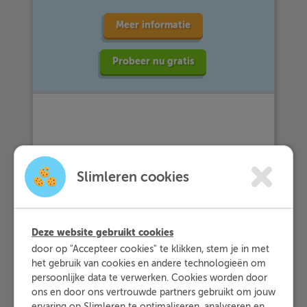
Meer informatie
Probeer nu gratis
Vuistregels
Slimleren cookies
In het Engels kennen we meer
betrekkelijke
voornaamwoorden
,
Deze website gebruikt cookies
namelijk:
who
,
which
,
that
,
whose
,
door op "Accepteer cookies" te klikken, stem je in met
whom
en
where
.
het gebruik van cookies en andere technologieën om
persoonlijke data te verwerken. Cookies worden door
who/that
: als je wilt verwijzen naar
ons en door ons vertrouwde partners gebruikt om jouw
personen
ervaring op Slimleren te optimaliseren, analyseren en