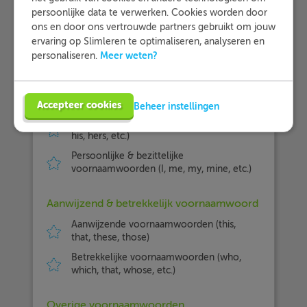
persoonlijke data te verwerken. Cookies worden door
Persoonlijk & bezittelijk voornaamwoord
ons en door ons vertrouwde partners gebruikt om jouw
ervaring op Slimleren te optimaliseren, analyseren en
Persoonlijke voornaamwoorden als
Meer weten?
personaliseren.
onderwerp (I, you, he, she, etc.)
Persoonlijke voornaamwoorden als
onderwerp en als voorwerp (me, you, him,
her, etc.)
Accepteer cookies
Beheer instellingen
Bezittelijke voornaamwoorden (my, your,
his, hers, etc.)
Persoonlijke & bezittelijke
voornaamwoorden (I, me, my, mine, etc.)
Aanwijzend & betrekkelijk voornaamwoord
Aanwijzende voornaamwoorden (this,
that, these, those)
Betrekkelijke voornaamwoorden (who,
which, that, whose, etc.)
Overige voornaamwoorden