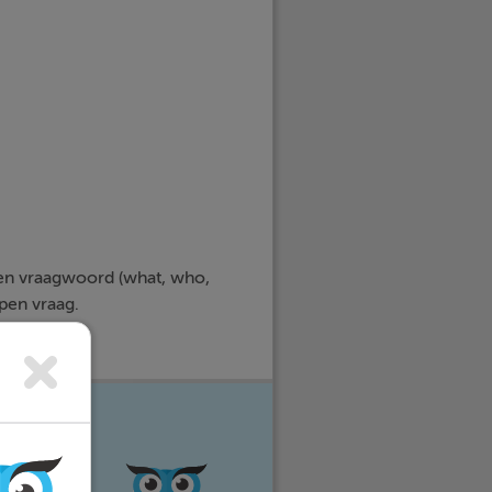
 een vraagwoord (what, who,
pen vraag.
e vakken
eer stress