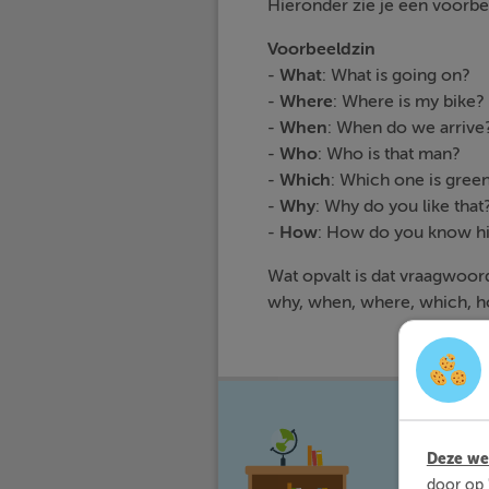
Hieronder zie je een voorbe
Voorbeeldzin
-
What
: What is 
-
Where
: Where is
-
When
: When do w
-
Who
: Who is t
-
Which
: Which one
-
Why
: Why do you 
-
How
: How do yo
Wat opvalt is dat vraagwoord
why, when, where, which, ho
Met Sli
waar jij 
Deze web
door op 