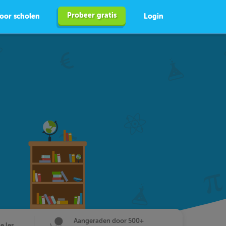
Probeer gratis
oor scholen
Login
Aangeraden door 500+
de les