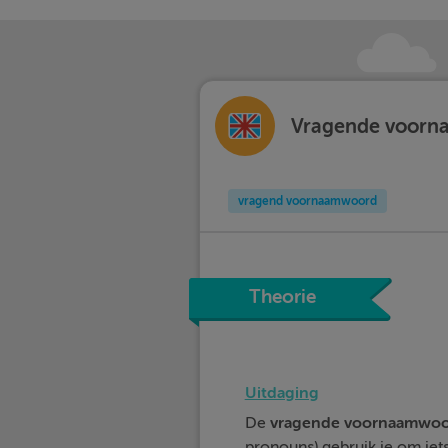
Vragende voorna
vragend voornaamwoord
Theorie
Uitdaging
De
vragende
voornaamwoo
pronouns) gebruik je om iets