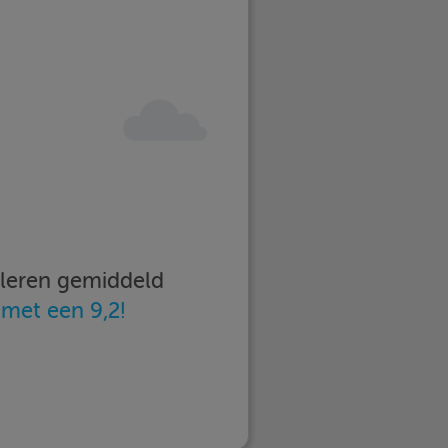
imleren gemiddeld
n
met een 9,2!