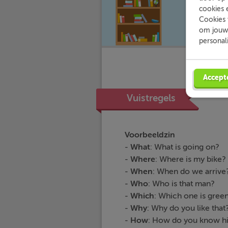
cookies 
Cookies 
om jouw 
personal
Accept
Vuistregels
Voorbeeldzin
-
What
: What is 
-
Where
: Where is
-
When
: When do w
-
Who
: Who is t
-
Which
: Which one
-
Why
: Why do you 
-
How
: How do yo