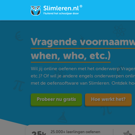
Vragende voornaamw
when, who, etc.)
Wil jij online oefenen met het onderwerp Vra
etc.)? Of wil je andere engels onderwerpen onl
met de oefensoftware van Slimleren. Ontdek hoe m
Probeer nu gratis
Hoe werkt het?
25.000+ leerlingen oefenen