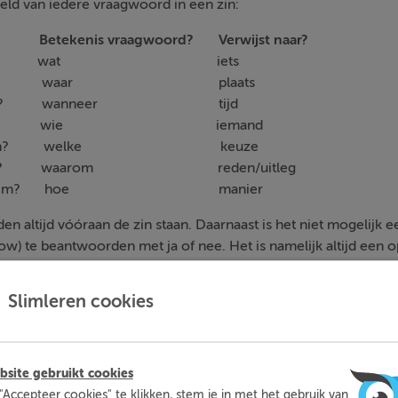
eld van iedere vraagwoord in een zin:
Betekenis vraagwoord?
Verwijst naar?
going on? wat iets
 my bike? waar plaats
e arrive? wanneer tijd
hat man? wie iemand
 is green? welke keuze
like that? waarom reden/uitleg
u know him? hoe manier
en altijd vóóraan de zin staan. Daarnaast is het niet mogelijk
w) te beantwoorden met ja of nee. Het is namelijk altijd een o
Slimleren cookies
mleren kun je op een leuke manier thuis extra oefenen met d
moeite mee hebt. Zo ben je beter voorbereid en heb je nooit m
site gebruikt cookies
voor toetsen.
"Accepteer cookies" te klikken, stem je in met het gebruik van