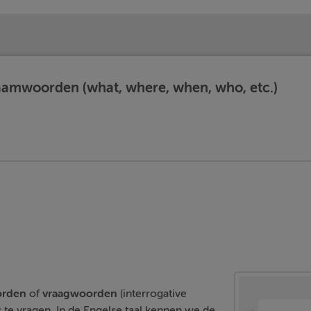
amwoorden (what, where, when, who, etc.)
rden
of
vraagwoorden
(interrogative
 te vragen. In de Engelse taal kennen we de