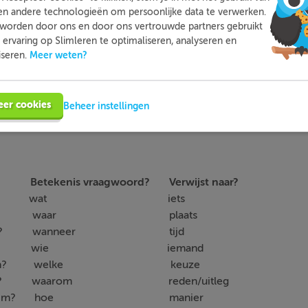
en andere technologieën om persoonlijke data te verwerken.
worden door ons en door ons vertrouwde partners gebruikt
Meer informatie
Probeer nu gratis
ervaring op Slimleren te optimaliseren, analyseren en
Meer weten?
iseren.
eer cookies
Beheer instellingen
Betekenis vraagwoord?
Verwijst naar?
going on? wat iets
 my bike? waar plaats
e arrive? wanneer tijd
hat man? wie iemand
 is green? welke keuze
like that? waarom reden/uitleg
u know him? hoe manier