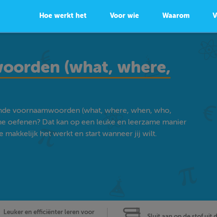
Hoe werkt het
Voor wie
Waarom
V
oorden (what, where,
gende voornaamwoorden (what, where, when, who,
ine oefenen? Dat kan op een leuke en leerzame manier
akkelijk het werkt en start wanneer jij wilt.
Leuker en efficiënter leren voor
Sluit aan op de stof uit 