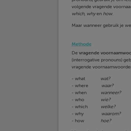
volgende vragende voorn
which
,
why
en
how
.
Maar wanneer gebruik je w
Methode
De
vragende
voornaamwoo
(interrogative pronouns) geb
vragende voornaamwoorde
- what
wat?
- where
waar?
- when
wanneer?
- who
wie?
- which
welke?
- why
waarom?
- how
hoe?