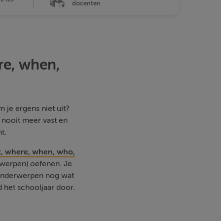
docenten
e, when,
 je ergens niet uit?
e nooit meer vast en
t.
 where, when, who,
rwerpen) oefenen. Je
e onderwerpen nog wat
d het schooljaar door.