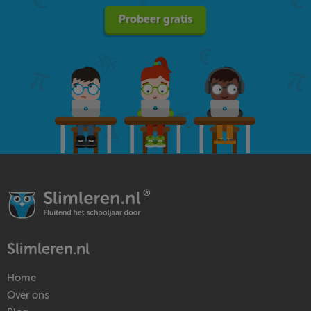
Probeer gratis
Slimleren.nl
Home
Over ons