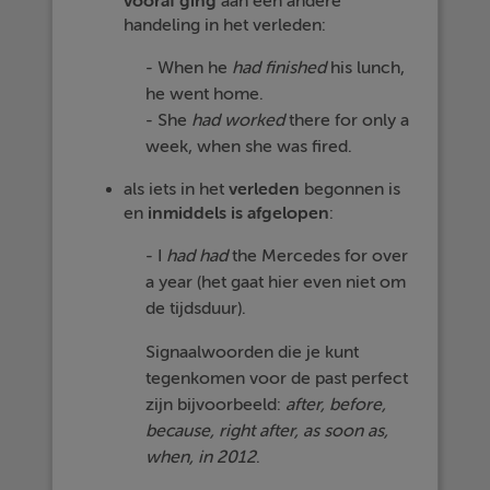
vooraf
ging
aan een andere
handeling in het verleden:
- When he
had
finished
his lunch,
he went home.
- She
had
worked
there for only a
week, when she was fired.
als iets in het
verleden
begonnen is
en
inmiddels
is
afgelopen
:
- I
had
had
the Mercedes for over
a year (het gaat hier even niet om
de tijdsduur).
Signaalwoorden die je kunt
tegenkomen voor de past perfect
zijn bijvoorbeeld:
after, before,
because, right after, as soon as,
when, in 2012
.