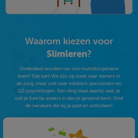
Waarom kiezen voor
Slimleren
?
Onderdeel worden van ons multidisciplinaire
team? Dat kan! We zijn op zoek naar starters in
de zorg, maar ook naar medisch specialisten en
GZ-psychologen. Eén ding staat daarbij vast: je
vult je functie anders in dan je gewend bent. Vind
de vacature die bij je past en solliciteer!