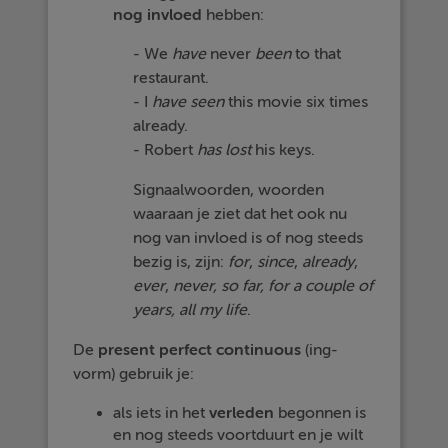
nog
invloed
hebben:
- We
have
never
been
to that
restaurant.
- I
have
seen
this movie six times
already.
- Robert
has
lost
his keys.
Signaalwoorden, woorden
waaraan je ziet dat het ook nu
nog van invloed is of nog steeds
bezig is, zijn:
for
,
since
,
already
,
ever
,
never, so far, for a couple of
years, all my life
.
De
present perfect continuous
(ing-
vorm) gebruik je:
als iets in het
verleden
begonnen is
en nog steeds voortduurt en je wilt