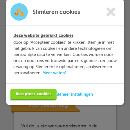
als een
handeling
in het verleden
Slimleren cookies
vooraf
ging
aan een andere
handeling in het verleden
als iets in het
verleden
begonnen is
en
inmiddels
is
afgelopen
Deze website gebruikt cookies
door op "Accepteer cookies" te klikken, stem je in met
De
past perfect continuous
(ing-vorm)
het gebruik van cookies en andere technologieën om
gebruik je:
persoonlijke data te verwerken. Cookies worden door
ons en door ons vertrouwde partners gebruikt om jouw
als iets in het
verleden
begonnen is,
ervaring op Slimleren te optimaliseren, analyseren en
inmiddels is
afgelopen
en je wilt
Meer weten?
personaliseren.
vooral de
tijdsduur
benadrukken
Accepteer cookies
Beheer instellingen
Voorbeeldvraag
Vul de
juiste
werkwoordsvorm
in de