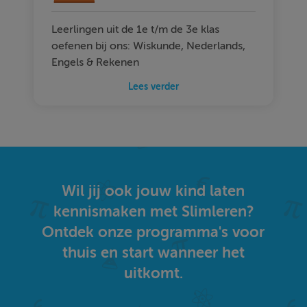
Leerlingen uit de 1e t/m de 3e klas
oefenen bij ons: Wiskunde, Nederlands,
Engels & Rekenen
Lees verder
Wil jij ook jouw kind laten
kennismaken met Slimleren?
Ontdek onze programma's voor
thuis en start wanneer het
uitkomt.