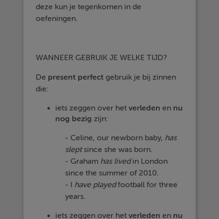
deze kun je tegenkomen in de
oefeningen.
WANNEER GEBRUIK JE WELKE TIJD?
De
present perfect
gebruik je bij zinnen
die:
iets zeggen over het
verleden
en
nu
nog
bezig
zijn:
- Celine, our newborn baby,
has
slept
since she was born.
- Graham
has
lived
in London
since the summer of 2010.
- I
have
played
football for three
years.
iets zeggen over het
verleden
en
nu