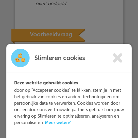
'over' bedoeld
Voorbeeldvraag
Vul het
juiste
voorzetsel
in in de zin.
Slimleren cookies
1. You can find the books ..... the shelf.
2. Let's go! They are waiting ..... us .....
Deze website gebruikt cookies
school!
door op "Accepteer cookies" te klikken, stem je in met
3. We always play tennis ..... Thurdays.
het gebruik van cookies en andere technologieën om
4. Don't worry too much ..... it Steve. I am
persoonlijke data te verwerken. Cookies worden door
sure he will be here ..... (rond) three
ons en door ons vertrouwde partners gebruikt om jouw
o'clock.
ervaring op Slimleren te optimaliseren, analyseren en
Meer weten?
personaliseren.