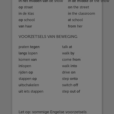
in het midden van
in de middle of
de show
the show
op
on
straat
the street
in
in
de klas
the classroom
op
at
school
school
van
from
haar
her
VOORZETSELS VAN BEWEGING
tegen
at
praten
talk
langs
by
lopen
walk
van
from
komen
come
in
into
lopen
walk
op
on
rijden
drive
op
onto
stappen
step
uit
off
schakelen
switch
uit
out of
iets stappen
step
Let op: sommige Engelse voorzetsels