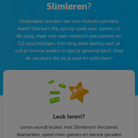
Slimleren
?
Onderdeel worden van ons multidisciplinaire
team? Dat kan! We zijn op zoek naar starters in
de zorg, maar ook naar medisch specialisten en
GZ-psychologen. Eén ding staat daarbij vast: je
vult je functie anders in dan je gewend bent. Vind
de vacature die bij je past en solliciteer!
Leuk leren!?
Leren wordt leuker met Slimleren! Verzamel
diamanten, speel mini-games en bereik gouden