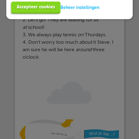
Uitwerking
Accepteer cookies
Beheer instellingen
1. You can find the books
on
the shelf.
2. Let's go! They are waiting
for
us
at
school!
3. We always play tennis
on
Thurdays.
4. Don't worry too much
about
it Steve. I
am sure he will be here
around
three
o'clock.