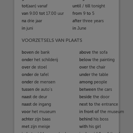
tot
until
till
(aan) vanaf
/
tonight
van
tot
from
to
9.00
17.00 uur
9
5
na
after
drie jaar
three years
in
in
juni
June
VOORZETSELS VAN PLAATS
boven
above
de bank
the sofa
onder
below
het schilderij
the painting
over
over
de stoel
the chair
onder
under
de tafel
the table
onder
among
de mensen
people
tussen
between
de auto's
the cars
naast
beside
de deur
the door
naast
next
to
de ingang
the entrance
voor
in front of
het museum
the museum
achter
behind
zijn baas
his boss
met
with
zijn meisje
his girl