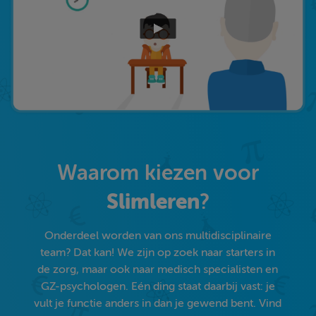
Waarom kiezen voor
Slimleren
?
Onderdeel worden van ons multidisciplinaire
team? Dat kan! We zijn op zoek naar starters in
de zorg, maar ook naar medisch specialisten en
GZ-psychologen. Eén ding staat daarbij vast: je
vult je functie anders in dan je gewend bent. Vind