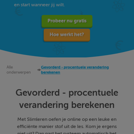
en start wanneer jij wilt.
Probeer nu gratis
Hoe werkt het?
Alle
Gevorderd - procentuele verandering
onderwerpen
berekenen
Gevorderd - procentuele
verandering berekenen
Met Slimleren oefen je online op een leuke en
efficiënte manier stof uit de les. Kom je ergens
niet uit? Dan past het systeem automatisch het