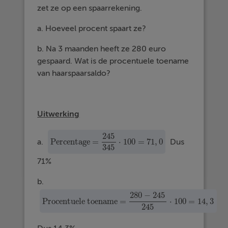
zet ze op een spaarrekening.
a. Hoeveel procent spaart ze?
b. Na 3 maanden heeft ze 280 euro
gespaard. Wat is de procentuele toename
van haarspaarsaldo?
Uitwerking
245
Percentage =
⋅
100
=
71
,
0
a.
Dus
Percentage =
245
345
·
100
=
71
,
0
345
71%
b.
280
−
245
Procentuele toename =
⋅
100
=
14
,
3
Procentuele toename =
280
−
245
245
·
100
=
14
,
3
245