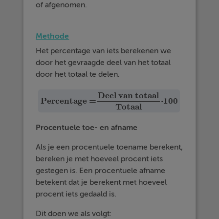
of afgenomen.
Methode
Het percentage van iets berekenen we
door het gevraagde deel van het totaal
door het totaal te delen.
Deel van totaal
Percentage =
⋅
100
Percentage =
Deel van totaal
Totaal
·
100
Totaal
Procentuele toe- en afname
Als je een procentuele toename berekent,
bereken je met hoeveel procent iets
gestegen is. Een procentuele afname
betekent dat je berekent met hoeveel
procent iets gedaald is.
Dit doen we als volgt: