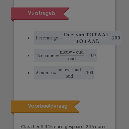
Vuistregels
Deel van TOTAAL
⋅
100
Percentage =
Percentage =
Deel van TOTAAL
TOTAAL
·
100
TOTAAL
nieuw - oud
Toename =
⋅
100
Toename =
nieuw - oud
oud
·
100
oud
nieuw - oud
Afname =
⋅
100
Afname =
nieuw - oud
oud
·
100
oud
Voorbeeldvraag
Clara heeft 345 euro gespaard. 245 euro