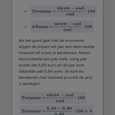
n
i
e
u
w
−
o
u
d
Toename =
⋅
100
Toename =
n
i
e
u
w
−
o
u
d
o
u
d
·
100
o
u
d
n
i
e
u
w
−
o
u
d
Afname =
⋅
100
Afname =
n
i
e
u
w
−
o
u
d
o
u
d
·
100
o
u
d
Als het goed gaat met de economie
stijgen de prijzen elk jaar een klein beetje.
Hoeveel dit is kun je berekenen. Neem
bijvoorbeeld een pak melk, vorig jaar
kostte dat 0,80 euro en dit jaar kost
datzelfde pak 0,84 euro. Je kunt nu
berekenen met hoeveel procent de prijs
is gestegen.
n
i
e
u
w
−
o
u
d
Toename =
⋅
100
Toename =
n
i
e
u
w
−
o
u
d
o
u
d
·
100
o
u
d
0
,
84
−
0
,
80
Toename =
⋅
100
=
5
Toename =
0
,
84
−
0
,
80
0
,
80
·
100
=
5
0
,
80