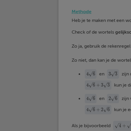
Methode
Heb je te maken met een wor
Check of de wortels
gelijks
Zo ja, gebruik de rekenrege
Zo niet, dan kan je de worte
–
–
4
6
3
3
√
√
en
zijn 
4
6
3
3
–
–
4
6
+
3
3
√
√
kun je d
4
6
+
3
3
–
–
4
6
2
6
√
√
en
zijn 
4
6
2
6
–
–
4
6
+
2
6
√
√
kun je e
4
6
+
2
6
–
√
4
+
Als je bijvoorbeeld
4
+
4