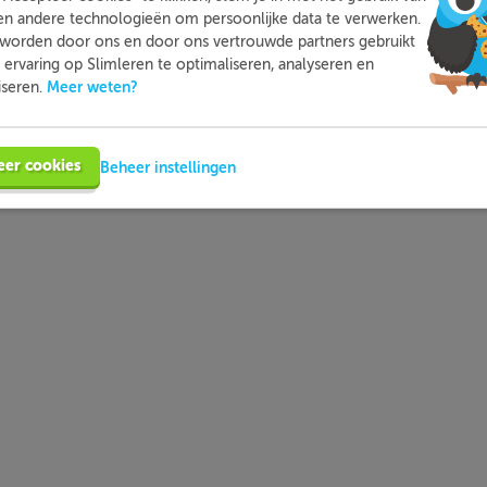
en andere technologieën om persoonlijke data te verwerken.
 hebben hetzelfde getal onder het wortelteken staan.
worden door ons en door ons vertrouwde partners gebruikt
ervaring op Slimleren te optimaliseren, analyseren en
−
−
)
√
x
Meer weten?
iseren.
eer cookies
Beheer instellingen