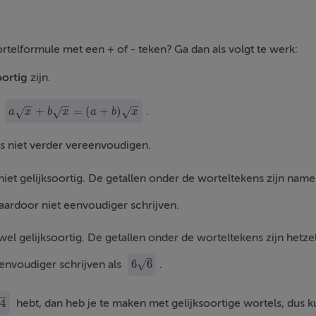
telformule met een + of - teken? Ga dan als volgt te werk:
oortig
zijn.
−
−
−
−
−
−
+
=
(
+
)
l
.
√
√
√
a
x
+
b
x
=
(
a
+
b
)
x
a
x
b
x
a
b
x
ls niet verder vereenvoudigen.
niet gelijksoortig. De getallen onder de worteltekens zijn namel
aardoor niet eenvoudiger schrijven.
wel gelijksoortig. De getallen onder de worteltekens zijn hetze
–
6
6
√
envoudiger schrijven als
.
6
6
–
√
4
hebt, dan heb je te maken met gelijksoortige wortels, dus ku