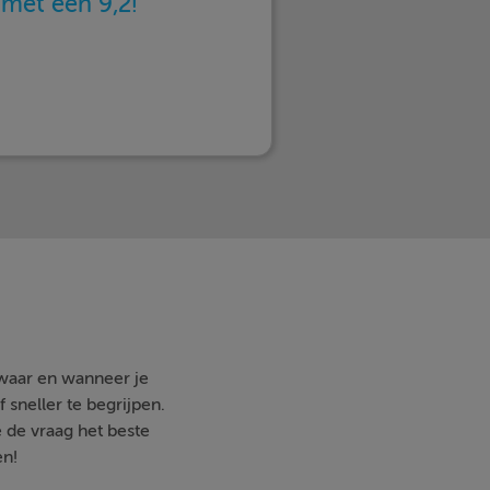
n
met een 9,2!
 waar en wanneer je
 sneller te begrijpen.
e de vraag het beste
en!