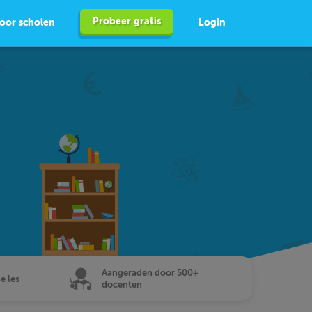
Probeer gratis
oor scholen
Login
Aangeraden door 500+
de les
docenten