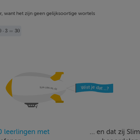
r, want het zijn geen gelijksoortige wortels
0
⋅
3
=
30
=
30
 leerlingen met
… en dat zij Sl