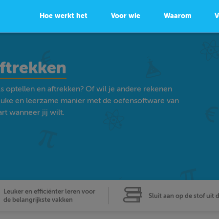
Hoe werkt het
Voor wie
Waarom
V
aftrekken
s optellen en aftrekken? Of wil je andere rekenen
euke en leerzame manier met de oefensoftware van
t wanneer jij wilt.
Leuker en efficiënter leren voor
Sluit aan op de stof uit 
de belangrijkste vakken