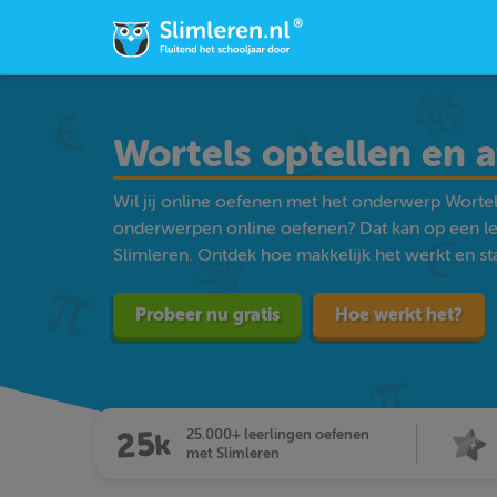
Wortels optellen en 
Wil jij online oefenen met het onderwerp Wortel
onderwerpen online oefenen? Dat kan op een l
Slimleren. Ontdek hoe makkelijk het werkt en star
Probeer nu gratis
Hoe werkt het?
25.000+ leerlingen oefenen
met Slimleren