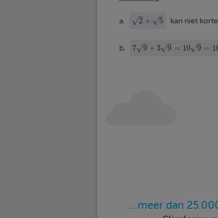
–
–
√
2
+
5
√
a.
kan niet korte
2
+
5
–
–
–
7
9
+
3
9
=
10
9
=
1
√
√
√
b.
7
9
+
3
9
=
10
9
=
10
·
3
… meer dan 25.000