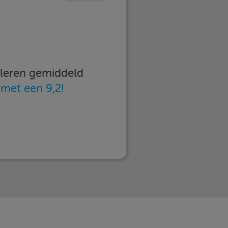
imleren gemiddeld
n
met een 9,2!