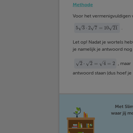
Methode
Voor het vermenigvuldigen 
−
−
–
–
√
√
5
3
⋅
2
7
=
10
21
√
.
5
3
·
2
7
=
10
21
Let op! Nadat je wortels heb
je namelijk je antwoord nog 
–
–
–
√
√
√
2
⋅
2
=
4
=
2
, maar
2
·
2
=
4
=
2
antwoord staan (dus hoef je
Met Sli
waar jij 