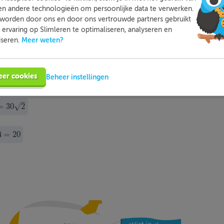
en andere technologieën om persoonlijke data te verwerken.
worden door ons en door ons vertrouwde partners gebruikt
ervaring op Slimleren te optimaliseren, analyseren en
Meer weten?
iseren.
eer cookies
Beheer instellingen
–
√
=
30
2
2
4
=
20