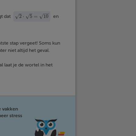
−
−
–
–
√
2
⋅
5
=
10
√
√
gt dat
en
2
·
5
=
10
aatste stap vergeet! Soms kun
r niet altijd het geval.
 laat je de wortel in het
e vakken
eer stress