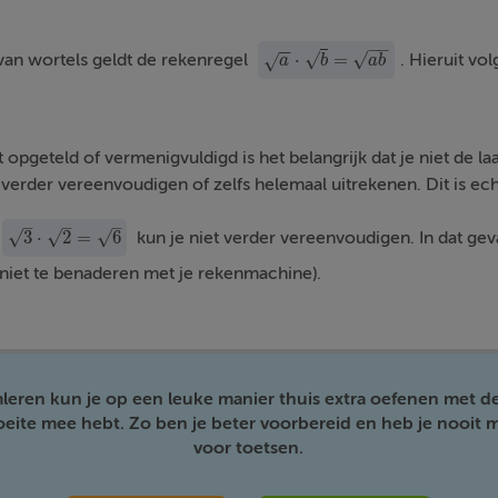
−
−
−
−
√
√
⋅
=
van wortels geldt de rekenregel
. Hieruit vol
√
a
·
b
=
a
b
a
b
a
b
t opgeteld of vermenigvuldigd is het belangrijk dat je niet de l
verder vereenvoudigen of zelfs helemaal uitrekenen. Dit is echte
–
–
–
√
3
⋅
2
=
6
√
√
kun je niet verder vereenvoudigen. In dat geval
3
·
2
=
6
 niet te benaderen met je rekenmachine).
mleren kun je op een leuke manier thuis extra oefenen met d
moeite mee hebt. Zo ben je beter voorbereid en heb je nooit m
voor toetsen.