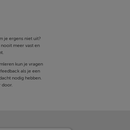
 je ergens niet uit?
e nooit meer vast en
t.
imleren kun je vragen
feedback als je een
ndacht nodig hebben.
r door.