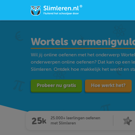
Wortels vermenigvul
Wil jij online oefenen met het onderwerp Worte
onderwerpen online oefenen? Dat kan op een l
Slimleren. Ontdek hoe makkelijk het werkt en star
Probeer nu gratis
Hoe werkt het?
25.000+ leerlingen oefenen
met Slimleren