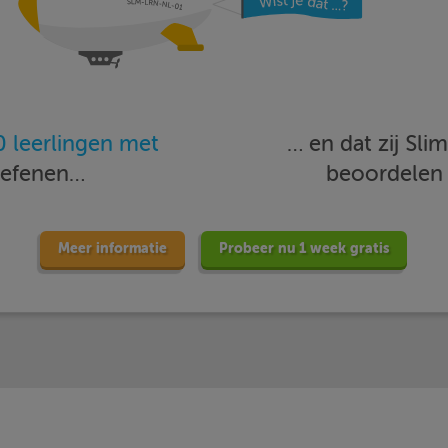
 leerlingen met
… en dat zij Sl
oefenen…
beoordele
Meer informatie
Probeer nu 1 week gratis