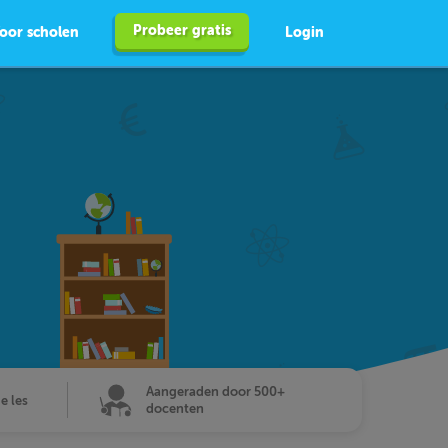
Probeer gratis
oor scholen
Login
Aangeraden door 500+
de les
docenten