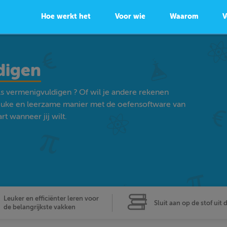
Hoe werkt het
Voor wie
Waarom
V
digen
ls vermenigvuldigen ? Of wil je andere rekenen
euke en leerzame manier met de oefensoftware van
t wanneer jij wilt.
Leuker en efficiënter leren voor
Sluit aan op de stof uit 
de belangrijkste vakken