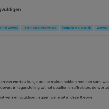
gvuldigen
n met wortels
rekenregels met wortels
formules met wortels
wortels 
kken van
wortels
kun je ook te maken hebben met een som, waar
hoeven, in tegenstelling tot het optellen en aftrekken, de wortels 
nt vermenigvuldigen leggen we je uit in deze theorie.